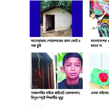
আনোয়ারায় গোয়ালঘরের তালা কেটে ৪
বাংলাদেশের 
গরু চুরি
চলবে না
নজরদারির বাইরে প্রাইভেট হেফজখানা,
এবার সাইকেলে
বিদ্যুৎস্পৃষ্টে শিক্ষার্থীর মৃত্যু