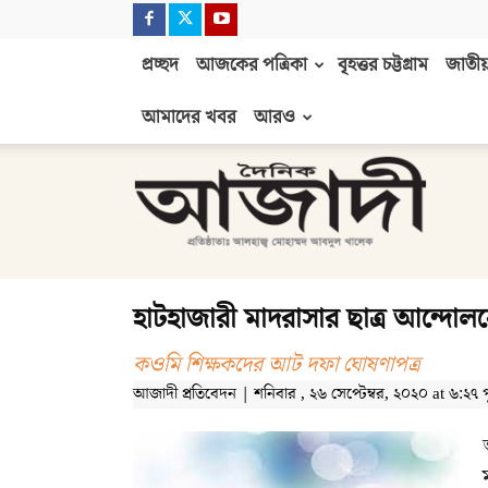
প্রচ্ছদ
আজকের পত্রিকা
বৃহত্তর চট্টগ্রাম
জাতীয়
আমাদের খবর
আরও
দৈনিক
আজাদী
হাটহাজারী মাদরাসার ছাত্র আন্দোলন
কওমি শিক্ষকদের আট দফা ঘোষণাপত্র
আজাদী প্রতিবেদন | শনিবার , ২৬ সেপ্টেম্বর, ২০২০ at ৬:২৭ পূর্