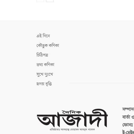
এই দিনে
কৌতুক কণিকা
চিঠিপত্র
তথ্য কণিকা
সুখে দুঃখে
হৃদয় বৃত্তি
সম্পা
বার্তা
ফোনঃ ব
ই-মেই