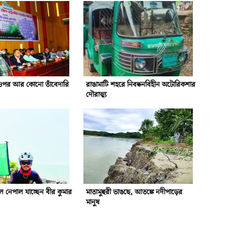
ওপর আর কোনো তাঁবেদারি
রাঙামাটি শহরে নিবন্ধনবিহীন অটোরিকশার
দৌরাত্ম্য
 নেপাল যাচ্ছেন বীর কুমার
মাতামুহুরী ভাঙছে, আতঙ্কে নদীপাড়ের
মানুষ