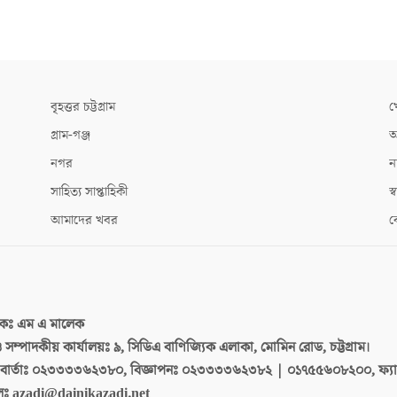
বৃহত্তর চট্টগ্রাম
খ
গ্রাম-গঞ্জ
আ
নগর
ন
সাহিত্য সাপ্তাহিকী
স্ব
আমাদের খবর
ক
দকঃ
এম এ মালেক
 ও সম্পাদকীয় কার্যালয়ঃ
৯, সিডিএ বাণিজ্যিক এলাকা, মোমিন রোড, চট্টগ্রাম।
ার্তাঃ
০২৩৩৩৩৬২৩৮০, বিজ্ঞাপনঃ ০২৩৩৩৩৬২৩৮২ | ০১৭৫৫৬০৮২০০, ফ্য
লঃ
azadi@dainikazadi.net