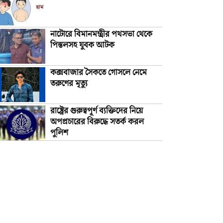
নাটোরে বিমানমন্ত্রীর পথসভা থেকে
পিস্তলসহ যুবক আটক
কক্সবাজার সৈকতে গোসলে নেমে
তরুণের মৃত্যু
রাষ্ট্রের গুরুত্বপূর্ণ ব্যক্তিদের নিয়ে
অপপ্রচারের বিরুদ্ধে সতর্ক করল
পুলিশ