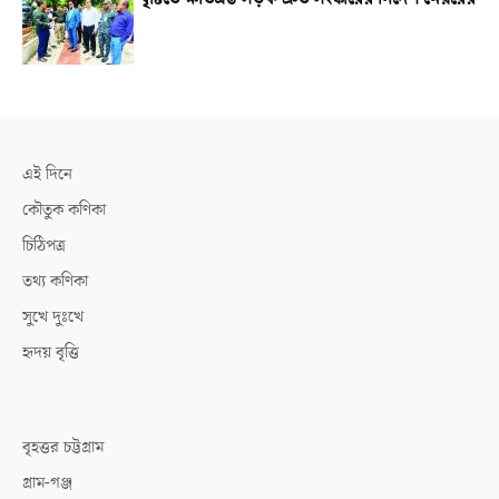
এই দিনে
কৌতুক কণিকা
চিঠিপত্র
তথ্য কণিকা
সুখে দুঃখে
হৃদয় বৃত্তি
বৃহত্তর চট্টগ্রাম
গ্রাম-গঞ্জ