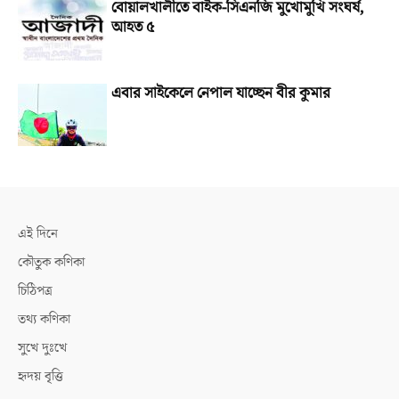
বোয়ালখালীতে বাইক-সিএনজি মুখোমুখি সংঘর্ষ,
আহত ৫
এবার সাইকেলে নেপাল যাচ্ছেন বীর কুমার
এই দিনে
কৌতুক কণিকা
চিঠিপত্র
তথ্য কণিকা
সুখে দুঃখে
হৃদয় বৃত্তি