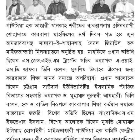
গাউসিয়া হক ভাণ্ডারী খানকাহ শরীফের ব্যবস্থাপনায় ৫দিনব্যাপী
শোহাদায়ে কারবালা মাহফিলের ৪র্থ দিবস গত ২৪ জুন
হামজারবাগস্থ মাদ্রাসা
–
ই
–
শাহানশাহ সৈয়দ জিয়াউল হক
মাইজভান্ডারী মিলনায়তনে অনুষ্ঠিত হয়। মাহফিলে প্রধান অতিথি
ছিলেন এস
.
জেড
.
এইচ
.
এম ট্রাস্টের সচিব অধ্যাপক এ
.
ওয়াই
.
এম
.
ডি জাফর। তিনি বলেন
,
মুসলিম উম্মাহর ঐক্যের জন্য
কারবালার শিক্ষা মানব সমাজে অপরিহার্য। প্রধান আলোচক
ছিলেন চট্টগ্রাম সাউদার্ন ইউনিভাসিটির ইসলামিক স্টাডিজ
বিভাগের সহকারি অধ্যাপক ড
.
মুহাম্মদ নূরুন্নবী আযহারী। তিনি
বলেন
,
হক ও বাতিল নিরূপণে কারবালার শিক্ষা বর্তমান সমাজে
বাস্তবায়ন জরুরি। বিশেষ অতিথি ছিলেন সাংবাদিকএস
.
এম
ইফতেখার ইসলাম। বিশেষ আলোচক ছিলেন মুফতি মোহাম্মদ
ইলিয়াছ হোসাইনী। মাইজভাণ্ডারী গাউসিয়া হক কমিটি কেন্দ্রীয়
পর্ষদের সদস্য মীর মোহাম্মদ শফিউল আলম নিজামের সভাপতিত্বে