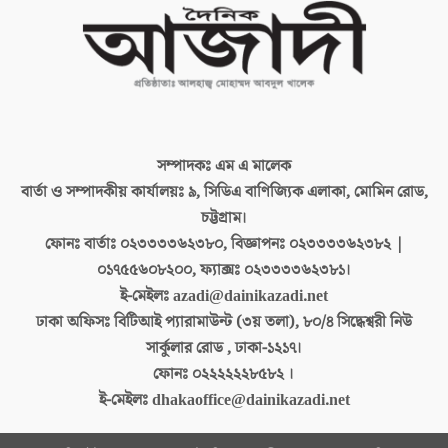
সম্পাদকঃ
এম এ মালেক
বার্তা ও সম্পাদকীয় কার্যালয়ঃ
৯, সিডিএ বাণিজ্যিক এলাকা, মোমিন রোড,
চট্টগ্রাম।
ফোনঃ বার্তাঃ
০২৩৩৩৩৬২৩৮০, বিজ্ঞাপনঃ ০২৩৩৩৩৬২৩৮২ |
০১৭৫৫৬০৮২০০, ফ্যাক্সঃ ০২৩৩৩৩৬২৩৮১।
ই-মেইলঃ
azadi@dainikazadi.net
ঢাকা অফিসঃ
বিটিআই প্যারামাউন্ট (৩য় তলা), ৮০/৪ সিদ্ধেশ্বরী নিউ
সার্কুলার রোড , ঢাকা-১২১৭।
ফোনঃ
০২২২২২২৮৫৮২ ।
ই-মেইলঃ
dhakaoffice@dainikazadi.net