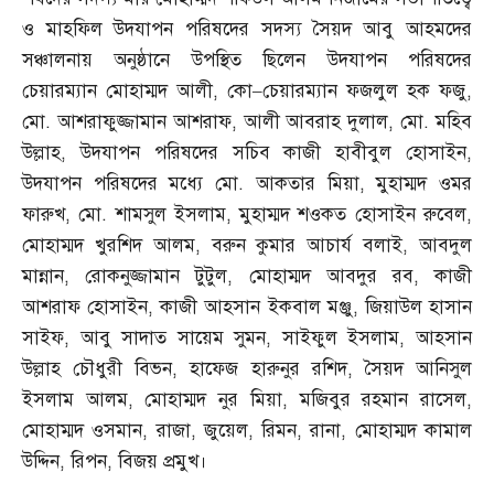
ও মাহফিল উদযাপন পরিষদের সদস্য সৈয়দ আবু আহমদের
সঞ্চালনায় অনুষ্ঠানে উপস্থিত ছিলেন উদযাপন পরিষদের
চেয়ারম্যান মোহাম্মদ আলী
,
কো
–
চেয়ারম্যান ফজলুল হক ফজু
,
মো
.
আশরাফুজ্জামান আশরাফ
,
আলী আবরাহ দুলাল
,
মো
.
মহিব
উল্লাহ
,
উদযাপন পরিষদের সচিব কাজী হাবীবুল হোসাইন
,
উদযাপন পরিষদের মধ্যে মো
.
আকতার মিয়া
,
মুহাম্মদ ওমর
ফারুখ
,
মো
.
শামসুল ইসলাম
,
মুহাম্মদ শওকত হোসাইন রুবেল
,
মোহাম্মদ খুরশিদ আলম
,
বরুন কুমার আচার্য বলাই
,
আবদুল
মান্নান
,
রোকনুজ্জামান টুটুল
,
মোহাম্মদ আবদুর রব
,
কাজী
আশরাফ হোসাইন
,
কাজী আহসান ইকবাল মঞ্জু
,
জিয়াউল হাসান
সাইফ
,
আবু সাদাত সায়েম সুমন
,
সাইফুল ইসলাম
,
আহসান
উল্লাহ চৌধুরী বিভন
,
হাফেজ হারুনুর রশিদ
,
সৈয়দ আনিসুল
ইসলাম আলম
,
মোহাম্মদ নুর মিয়া
,
মজিবুর রহমান রাসেল
,
মোহাম্মদ ওসমান
,
রাজা
,
জুয়েল
,
রিমন
,
রানা
,
মোহাম্মদ কামাল
উদ্দিন
,
রিপন
,
বিজয় প্রমুখ।