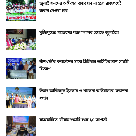
জুলাই সনদের অঙ্গীকার বাস্তবায়ন না হলে রাজপথেই
জবাব দেওয়া হবে
মুক্তিযুদ্ধের স্বপ্নভঙ্গের যন্ত্রণা লাঘব হয়েছে জুলাইয়ে
বাঁশখালীর বন্যার্তদের মাঝে প্রিমিয়ার ভার্সিটির ত্রাণ সামগ্রী
বিতরণ
উস্তাদ আজিজুল ইসলাম ও খালেদা আউয়ালকে সম্মাননা
প্রদান
রাঙামাটিতে নৌযান শুমারি শুরু ২০ আগস্ট