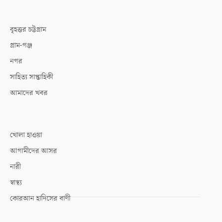
বৃহত্তর চট্টগ্রাম
গ্রাম-গঞ্জ
নগর
সাহিত্য সাপ্তাহিকী
আমাদের খবর
খোলা হাওয়া
আগামীদের আসর
নারী
স্বাস্থ্য
কোরআন হাদিসের বাণী