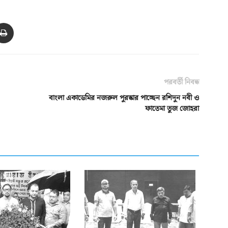
পরবর্তী নিবন্ধ
বাংলা একাডেমির নজরুল পুরস্কার পাচ্ছেন রশিদুন নবী ও
ফাতেমা তুজ জোহরা