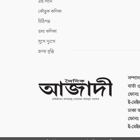
এই দিনে
কৌতুক কণিকা
চিঠিপত্র
তথ্য কণিকা
সুখে দুঃখে
হৃদয় বৃত্তি
সম্পা
বার্তা
ফোনঃ ব
ই-মেই
ঢাকা 
ফোনঃ
ই-মেই