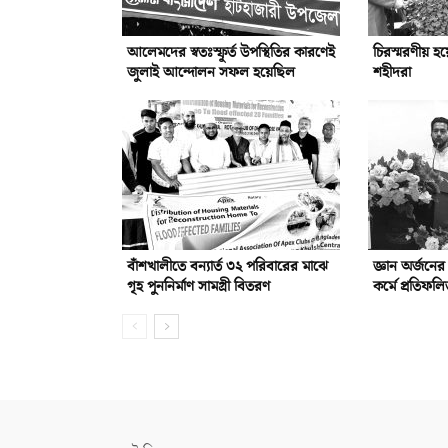
আলেমদের স্বতঃস্ফূর্ত উপস্থিতির কারণেই
চিরস্মরণীয় হ
জুলাই আন্দোলন সফল হয়েছিল
শহীদরা
বাঁশখালীতে বন্যার্ত ৩২ পরিবারের মাঝে
জ্ঞান অর্জনে
গৃহ পুননির্মাণ সামগ্রী বিতরণ
কর্মে প্রতিফ