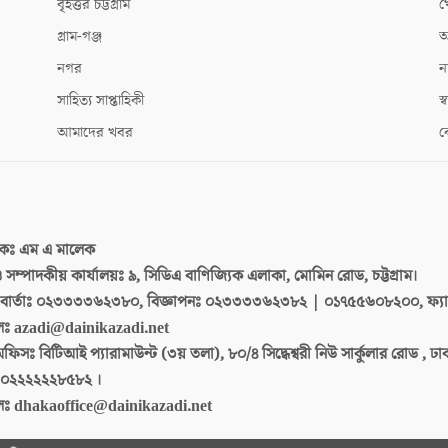
বৃহত্তর চট্টগ্রাম
খ
গ্রাম-গঞ্জ
আ
নগর
ন
সাহিত্য সাপ্তাহিকী
স্ব
আমাদের খবর
ক
দকঃ
এম এ মালেক
 ও সম্পাদকীয় কার্যালয়ঃ
৯, সিডিএ বাণিজ্যিক এলাকা, মোমিন রোড, চট্টগ্রাম।
ার্তাঃ
০২৩৩৩৩৬২৩৮০, বিজ্ঞাপনঃ ০২৩৩৩৩৬২৩৮২ | ০১৭৫৫৬০৮২০০, ফ্য
লঃ
azadi@dainikazadi.net
অফিসঃ
বিটিআই প্যারামাউন্ট (৩য় তলা), ৮০/৪ সিদ্ধেশ্বরী নিউ সার্কুলার রোড , ঢ
০২২২২২২৮৫৮২ ।
লঃ
dhakaoffice@dainikazadi.net