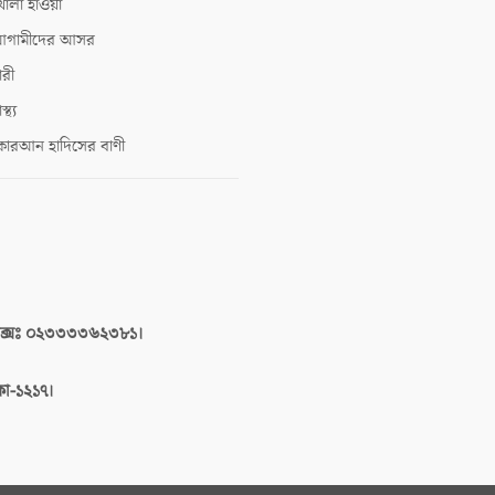
োলা হাওয়া
গামীদের আসর
ারী
াস্থ্য
োরআন হাদিসের বাণী
াক্সঃ ০২৩৩৩৩৬২৩৮১।
াকা-১২১৭।