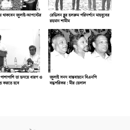
য়ে থাকবেন জুলাই-আগস্টের
রেডিসন ব্লুর হলরুম পরিদর্শনে মাহবুবের
রহমান শামীম
র পাশাপাশি তা হৃদয়ে ধারণ ও
জুলাই সনদ বাস্তবায়নে বিএনপি
লিত করতে হবে
বদ্ধপরিকর : মীর হেলাল