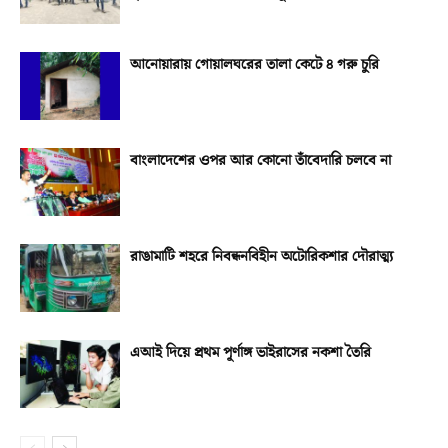
আনোয়ারায় গোয়ালঘরের তালা কেটে ৪ গরু চুরি
বাংলাদেশের ওপর আর কোনো তাঁবেদারি চলবে না
রাঙামাটি শহরে নিবন্ধনবিহীন অটোরিকশার দৌরাত্ম্য
এআই দিয়ে প্রথম পূর্ণাঙ্গ ভাইরাসের নকশা তৈরি