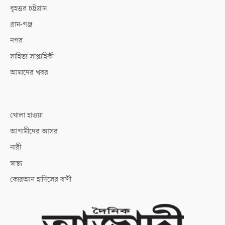
বৃহত্তর চট্টগ্রাম
গ্রাম-গঞ্জ
নগর
সাহিত্য সাপ্তাহিকী
আমাদের খবর
খোলা হাওয়া
আগামীদের আসর
নারী
স্বাস্থ্য
কোরআন হাদিসের বাণী