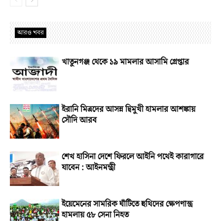
আরও খবর
খাতুনগঞ্জ থেকে ১৯ মামলার আসামি গ্রেপ্তার
ইরানি মিত্রদের আসন্ন দ্বিমুখী হামলার আশঙ্কায়
সৌদি আরব
শেখ হাসিনা দেশে ফিরলে আইনি পথেই কারাগারে
যাবেন : আইনমন্ত্রী
ইয়েমেনের সামরিক ঘাঁটিতে হুথিদের ক্ষেপণাস্ত্র
হামলায় ৫৮ সেনা নিহত