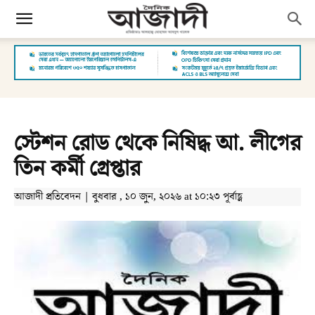
স্টেশন রোড থেকে নিষিদ্ধ আ. লীগের
তিন কর্মী গ্রেপ্তার
আজাদী প্রতিবেদন | বুধবার , ১০ জুন, ২০২৬ at ১০:২৩ পূর্বাহ্ণ