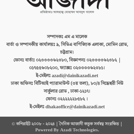
সম্পাদকঃ
এম এ মালেক
বার্তা ও সম্পাদকীয় কার্যালয়ঃ
৯, সিডিএ বাণিজ্যিক এলাকা, মোমিন রোড,
চট্টগ্রাম।
ফোনঃ বার্তাঃ
০২৩৩৩৩৬২৩৮০, বিজ্ঞাপনঃ ০২৩৩৩৩৬২৩৮২ |
০১৭৫৫৬০৮২০০, ফ্যাক্সঃ ০২৩৩৩৩৬২৩৮১।
ই-মেইলঃ
azadi@dainikazadi.net
ঢাকা অফিসঃ
বিটিআই প্যারামাউন্ট (৩য় তলা), ৮০/৪ সিদ্ধেশ্বরী নিউ
সার্কুলার রোড , ঢাকা-১২১৭।
ফোনঃ
০২২২২২২৮৫৮২ ।
ই-মেইলঃ
dhakaoffice@dainikazadi.net
© কপিরাইট ২০০৮ - ২০২৪ | দৈনিক আজাদী কতৃক সর্বস্বত্ব সংরক্ষিত |
Powered By Azadi Technologies.