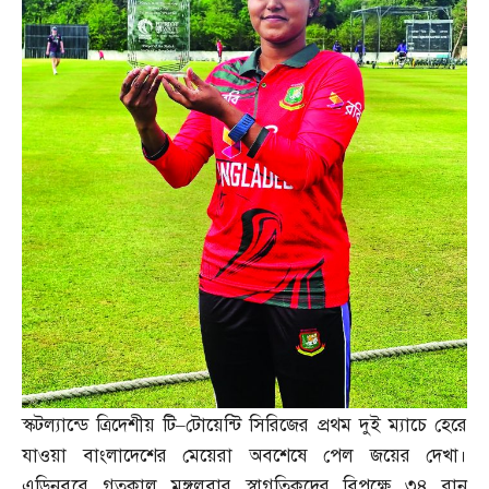
স্কটল্যান্ডে ত্রিদেশীয় টি
–
টোয়েন্টি সিরিজের প্রথম দুই ম্যাচে হেরে
যাওয়া বাংলাদেশের মেয়েরা অবশেষে পেল জয়ের দেখা।
এডিনবুরে গতকাল মঙ্গলবার স্বাগতিকদের বিপক্ষে ৩৪ রান