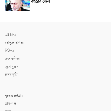
বছরের জেল
এই দিনে
কৌতুক কণিকা
চিঠিপত্র
তথ্য কণিকা
সুখে দুঃখে
হৃদয় বৃত্তি
বৃহত্তর চট্টগ্রাম
গ্রাম-গঞ্জ