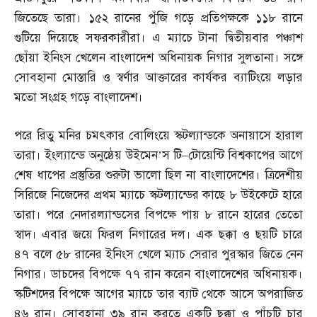
জিতেছে তারা। ১৫২ রানের পুঁজি গড়ে প্রতিপক্ষকে ১১৮ রানে
গুটিয়ে দিয়েছে সফরকারীরা। এ ম্যাচে টানা দ্বিতীয়বার পঞ্চাশ
ছোঁয়া ইনিংস খেলেন বাংলাদেশ অধিনায়ক নিগার সুলতানা। সঙ্গে
সোবহানা মোস্তারি ও স্বর্ণার আক্তারের কার্যকর ব্যাটিংয়ে লড়ার
মতো সংগ্রহ গড়ে বাংলাদেশ।
পরে রিতু মনির চমৎকার বোলিংয়ে স্কটল্যান্ডকে অনায়াসে হারাল
তারা। ইংল্যান্ডে অনুষ্ঠেয় উইমেন’স টি
–
টোয়েন্টি বিশ্বকাপের আগে
শেষ ধাপের প্রস্তুতির শুরুটা ভালো ছিল না বাংলাদেশের। ত্রিদেশীয়
সিরিজে নিজেদের প্রথম ম্যাচে স্কটল্যান্ডের কাছে ৮ উইকেটে হারে
তারা। পরে নেদারল্যান্ডসের বিপক্ষে পায় ৮ রানে হারের তেতো
স্বাদ। এবার জয়ে ফিরল নিগারের দল। এক ছক্কা ও ছয়টি চারে
৪৭ বলে ৫৮ রানের ইনিংস খেলে ম্যাচ সেরার পুরস্কার জিতে নেন
নিগার। ডাচদের বিপক্ষে ৭৭ রান করেন বাংলাদেশের অধিনায়ক।
স্কটিশদের বিপক্ষে আগের ম্যাচে তার ব্যাট থেকে আসে অপরাজিত
৪৬ রান। সোবহানা ৩৯ রান করতে একটি ছক্কা ও পাঁচটি চার