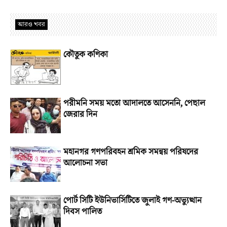
আরও খবর
কৌতুক কণিকা
পরীমনি সময় মতো আদালতে আসেননি, পেছাল
জেরার দিন
মহানগর গণপরিবহন শ্রমিক সমন্বয় পরিষদের
আলোচনা সভা
পোর্ট সিটি ইউনিভার্সিটিতে জুলাই গণ-অভ্যুত্থান
দিবস পালিত