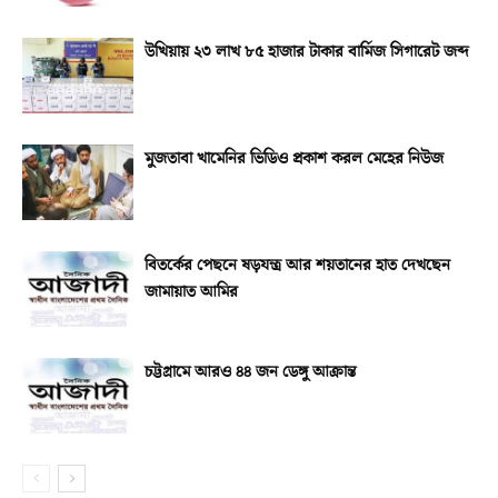
উখিয়ায় ২৩ লাখ ৮৫ হাজার টাকার বার্মিজ সিগারেট জব্দ
মুজতাবা খামেনির ভিডিও প্রকাশ করল মেহের নিউজ
বিতর্কের পেছনে ষড়যন্ত্র আর শয়তানের হাত দেখছেন
জামায়াত আমির
চট্টগ্রামে আরও ৪৪ জন ডেঙ্গু আক্রান্ত