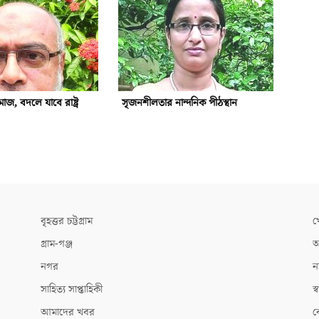
জ, বদলে যাবে রাষ্ট্র
সৃজনশীলতার নান্দনিক পীঠস্থান
বৃহত্তর চট্টগ্রাম
খ
গ্রাম-গঞ্জ
আ
নগর
ন
সাহিত্য সাপ্তাহিকী
স্ব
আমাদের খবর
ক