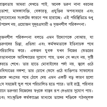
বাস্তবতায় আমরা দেখতে পাই
,
অনেক তরুণ নানা ধরনের
হতাশা
,
মাদকাসক্তি
,
বেকারত্ব
,
প্রযুক্তির অপব্যবহার এবং
মূল্যবোধের সংকটের কারণে পথ হারাচ্ছে। এই পরিস্থিতিতে শুধু
উপদেশ নয়
,
প্রয়োজন সুদূরপ্রসারী ও সৃজনশীল পরিকল্পনা।
সৃজনশীল পরিকল্পনা বলতে এমন উদ্যোগকে বোঝায়
,
যা
তরুণদের চিন্তা
,
প্রতিভা এবং কর্মক্ষমতাকে ইতিবাচক পথে
পরিচালিত করে। একজন যুবক যখন নিজের ভেতরের
সম্ভাবনাকে আবিষ্কারের সুযোগ পায়
,
তখন সে ধ্বংস নয়
,
সৃষ্টি
করতে শেখে। তার হাতে মোবাইলের পর্দা নয়
,
জ্বলে ওঠে
ভবিষ্যতের নকশা
;
তার চোখে ভেসে ওঠে ব্যক্তিগত সাফল্যের
সমাজকে ধ্বংসের পথে ঠেলে দেয় এমন একটি বড় কারণ হলো
সে সহজেই ভুল পথে পরিচালিত হতে পারে। তাই রাষ্ট্র
,
পরিবার
ানে তরুণরা নিজেদের স্বপ্নকে বাস্তব রূপ দেওয়ার সুযোগ পায়।
ন এবং সাংস্কৃতিক কর্মকাণ্ডের মাধ্যমে তাদের শক্তিকে গঠনমূলক