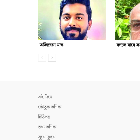
অক্সিজেন মাস্ক
বদলে যাবে সমা
এই দিনে
কৌতুক কণিকা
চিঠিপত্র
তথ্য কণিকা
সুখে দুঃখে