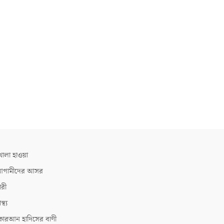
োলা হাওয়া
গামীদের আসর
ারী
াস্থ্য
োরআন হাদিসের বাণী