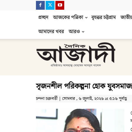
প্রচ্ছদ
আজকের পত্রিকা
বৃহত্তর চট্টগ্রাম
জাতীয়
আমাদের খবর
আরও
দৈনিক
আজাদী
সৃজনশীল পরিকল্পনা হোক যুবসমাজ রক
চন্দনা চক্রবর্তী | সোমবার , ৬ জুলাই, ২০২৬ at ৫:১৬ পূর্বাহ্ণ