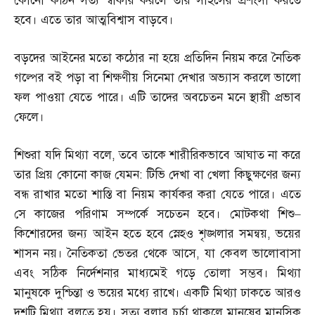
কোনো কঠিন সত্য স্বীকার করলে তার সাহসের প্রশংসা করতে
হবে। এতে তার আত্মবিশ্বাস বাড়বে।
বড়দের আইনের মতো কঠোর না হয়ে প্রতিদিন নিয়ম করে নৈতিক
গল্পের বই পড়া বা শিক্ষণীয় সিনেমা দেখার অভ্যাস করলে ভালো
ফল পাওয়া যেতে পারে। এটি তাদের অবচেতন মনে স্থায়ী প্রভাব
ফেলে।
শিশুরা যদি মিথ্যা বলে
,
তবে তাকে শারীরিকভাবে আঘাত না করে
তার প্রিয় কোনো কাজ যেমন
:
টিভি দেখা বা খেলা কিছুক্ষণের জন্য
বন্ধ রাখার মতো শাস্তি বা নিয়ম কার্যকর করা যেতে পারে। এতে
সে কাজের পরিণাম সম্পর্কে সচেতন হবে। মোটকথা শিশু
–
কিশোরদের জন্য আইন হতে হবে স্নেহও শৃঙ্খলার সমন্বয়
,
ভয়ের
শাসন নয়। নৈতিকতা ভেতর থেকে আসে
,
যা কেবল ভালোবাসা
এবং সঠিক নির্দেশনার মাধ্যমেই গড়ে তোলা সম্ভব। মিথ্যা
মানুষকে দুশ্চিন্তা ও ভয়ের মধ্যে রাখে। একটি মিথ্যা ঢাকতে আরও
দশটি মিথ্যা বলতে হয়। সত্য বলার চর্চা থাকলে মানুষের মানসিক