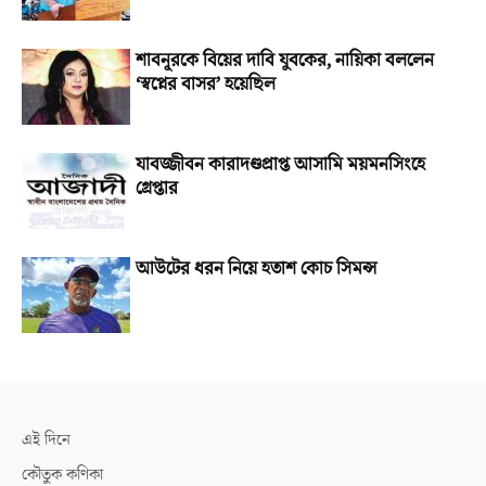
শাবনূরকে বিয়ের দাবি যুবকের, নায়িকা বললেন
‘স্বপ্নের বাসর’ হয়েছিল
যাবজ্জীবন কারাদণ্ডপ্রাপ্ত আসামি ময়মনসিংহে
গ্রেপ্তার
আউটের ধরন নিয়ে হতাশ কোচ সিমন্স
এই দিনে
কৌতুক কণিকা