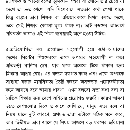
৪
.
শিক্ষক ও অভিভাবকের ভূমিকা
–
শিশুরা যা শোনে তার চেয়ে যা
দেখে তা দ্রুত শেখে। যদি সিলেবাসে সততার কথা লেখা থাকে
কিন্তু বাস্তবে তারা শিক্ষক বা অভিভাবককে মিথ্যা বলতে দেখে
,
তবে সেই শিক্ষার কোনো মূল্য থাকে না। তাই বড়দের আচরণে
পরিবর্তন আনাও এই শিক্ষা ব্যবস্থারই অংশ হওয়া উচিত।
৫
.
প্রতিযোগিতা নয়
,
প্রয়োজন সহযোগী হয়ে ওঠা
–
আমাদের
দেশের সিস্টেম শিশুদেরকে একে অপরের সহযোগী না করে
প্রতিদ্বন্দ্বী বানিয়ে দেয়
,
যার ফলে অনেকে টিকে থাকার জন্য
মিথ্যার আশ্রয় নেয়। এর বদলে দলগত কাজ এবং একে অপরকে
সাহায্য করার মানসিকতা তৈরি করলে অসততার প্রয়োজনীয়তা
কমে আসবে বলে আমার ধারণা। এখন বলবো সত্য কথা বলা বা
নৈতিক শিক্ষার জন্য দেশে আইনের প্রয়োগও জরুরি। কারণ আমরা
উন্নত দেশগুলোর দিকে তাকালে দেখি যে
,
মানুষ সত্য বলে বা
নিয়ম মানে দুটি কারণে
,
প্রথমত তারা এটাকে সঠিক মনে করে
,
আর দ্বিতীয়ত তারা জানে যে নিয়ম ভাঙলে বড় ধরনের জরিমানা