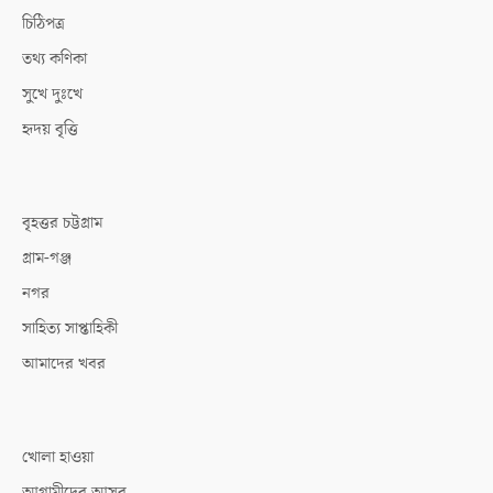
চিঠিপত্র
তথ্য কণিকা
সুখে দুঃখে
হৃদয় বৃত্তি
বৃহত্তর চট্টগ্রাম
গ্রাম-গঞ্জ
নগর
সাহিত্য সাপ্তাহিকী
আমাদের খবর
খোলা হাওয়া
আগামীদের আসর