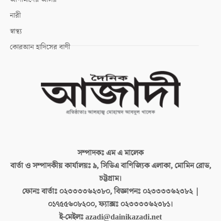
নারী
স্বাস্থ্য
কোরআন হাদিসের বাণী
সম্পাদকঃ
এম এ মালেক
বার্তা ও সম্পাদকীয় কার্যালয়ঃ
৯, সিডিএ বাণিজ্যিক এলাকা, মোমিন রোড,
চট্টগ্রাম।
ফোনঃ বার্তাঃ
০২৩৩৩৩৬২৩৮০, বিজ্ঞাপনঃ ০২৩৩৩৩৬২৩৮২ |
০১৭৫৫৬০৮২০০, ফ্যাক্সঃ ০২৩৩৩৩৬২৩৮১।
ই-মেইলঃ
azadi@dainikazadi.net