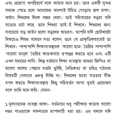
এবং প্রয়োগ অপরিহার্য বলে আমার মনে হয়। তবে একটি সুন্দর
সমাজ পেতে হলে আমাদের অবশ্যই উচিত গোড়ায় জল ঢালা।
অর্থাৎ শিশুদের দিকে নজর দেয়া। তাই পরিবারের বড়রা যদি
সত্যের চর্চা করে
,
তবে শিশুরা তাই
–
ই শিখবে। শিশুদের জন্য
সবচেয়ে বড় আইন হলো বড়দের আচরণ। আপনি যদি ছোটখাটো
বিষয়েও শিশুর সামনে সত্য বলেন
,
তবে সে প্রাকৃতিকভাবেই তা
শিখবে। পাশাপাশি শিক্ষাব্যবস্থাকে
‘
ভালো ছাত্র
‘
তৈরির পাশাপাশি
‘ভালো মানুষ’ তৈরির কারখানায় রূপান্তর করতে হবে এবং এটি
এখন সময়ের দাবি। কিন্তু বর্তমান শিক্ষা ব্যবস্থায় আমরা জিপিএ বা
ভালো ফলের পেছনে যতটা ছুটছি
,
নৈতিকতা বা চরিত্র গঠনের
বিষয়টি সেভাবে গুরুত্ব দিচ্ছি না। শিশুদের মধ্যে সততার বীজ
বপন করতে শিক্ষাব্যবস্থায় কিছু পরিবর্তন আসা খুবই প্রয়োজন
বলে আমি মনে করি। যেমন
–
১
.
মূল্যায়নের ব্যবস্থা থাকা
–
বর্তমানে শুধু পরীক্ষার খাতায় ভালো
নম্বর পাওয়াকে সফলতার মাপকাঠি ধরা হয়। এর বদলে যদি