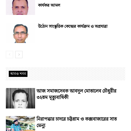
কার্যকর আমল
উঠোন সাংস্কৃতিক কেন্দ্রের কার্যক্রম ও অগ্রযাত্রা
আরও খবর
আজ সমাজসেবক আবদুল মোতালেব চৌধুরীর
৩২তম মৃত্যুবার্ষিকী
নিরাপত্তার চাদরে চট্টগ্রাম ও কক্সবাজারের সাত
ভেন্যু