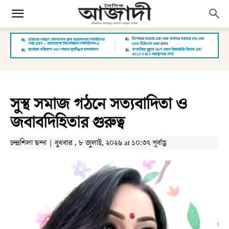
সুস্থ সমাজ গঠনে সত্যবাদিতা ও
জবাবদিহিতার গুরুত্ব
চন্দ্রশিলা ছন্দা | বুধবার , ৮ জুলাই, ২০২৬ at ১০:৩৭ পূর্বাহ্ণ