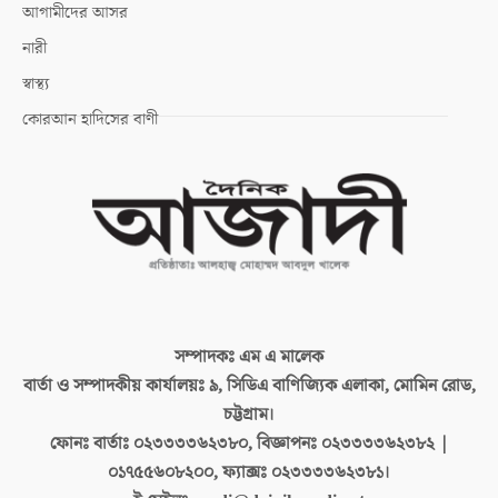
আগামীদের আসর
নারী
স্বাস্থ্য
কোরআন হাদিসের বাণী
সম্পাদকঃ
এম এ মালেক
বার্তা ও সম্পাদকীয় কার্যালয়ঃ
৯, সিডিএ বাণিজ্যিক এলাকা, মোমিন রোড,
চট্টগ্রাম।
ফোনঃ বার্তাঃ
০২৩৩৩৩৬২৩৮০, বিজ্ঞাপনঃ ০২৩৩৩৩৬২৩৮২ |
০১৭৫৫৬০৮২০০, ফ্যাক্সঃ ০২৩৩৩৩৬২৩৮১।