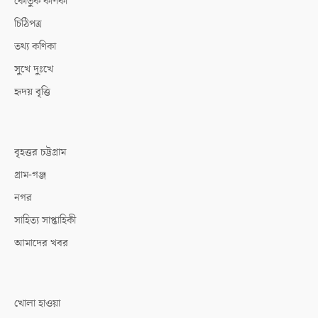
কৌতুক কণিকা
চিঠিপত্র
তথ্য কণিকা
সুখে দুঃখে
হৃদয় বৃত্তি
বৃহত্তর চট্টগ্রাম
গ্রাম-গঞ্জ
নগর
সাহিত্য সাপ্তাহিকী
আমাদের খবর
খোলা হাওয়া