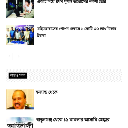
এআই দিয়ে প্রথম পূর্ণাঙ্গ ভাইরাসের নকশা তৈরি
মাইক্রোবাসের গোপন চেম্বারে ১ কোটি ৩০ লাখ টাকার
ইয়াবা
আরও খবর
হল্যান্ড থেকে
খাতুনগঞ্জ থেকে ১৯ মামলার আসামি গ্রেপ্তার