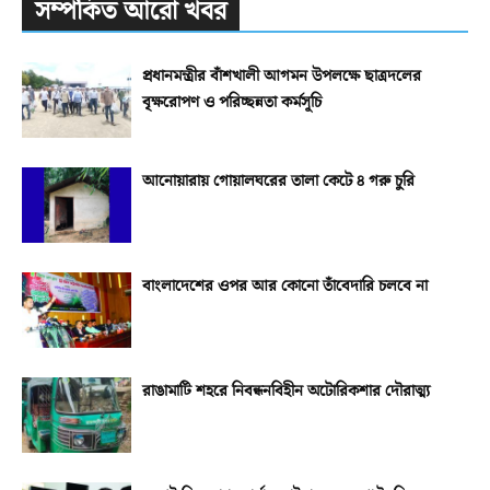
সম্পর্কিত আরো খবর
প্রধানমন্ত্রীর বাঁশখালী আগমন উপলক্ষে ছাত্রদলের
বৃক্ষরোপণ ও পরিচ্ছন্নতা কর্মসূচি
আনোয়ারায় গোয়ালঘরের তালা কেটে ৪ গরু চুরি
বাংলাদেশের ওপর আর কোনো তাঁবেদারি চলবে না
রাঙামাটি শহরে নিবন্ধনবিহীন অটোরিকশার দৌরাত্ম্য