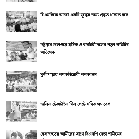
বিএনপিকে আরো একটি যুদ্ধের জন্য প্রস্তুত থাকতে হবে
চট্টগ্রাম রেলওয়ে শ্রমিক ও কর্মচারী দলের নতুন কমিটির
অভিষেক
মুন্সীপাড়ায় মাদকবিরোধী মানববন্ধন
জলিল টেক্সটাইল মিল গেটে শ্রমিক সমাবেশ
হেফাজতের আমীরের সাথে বিএনপি নেতা শামীমের