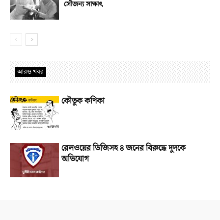
সৌজন্য সাক্ষাৎ
আরও খবর
কৌতুক কণিকা
রেলওয়ের ডিজিসহ ৪ জনের বিরুদ্ধে দুদকে
অভিযোগ