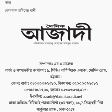
স্বাস্থ্য
কোরআন হাদিসের বাণী
সম্পাদকঃ
এম এ মালেক
বার্তা ও সম্পাদকীয় কার্যালয়ঃ
৯, সিডিএ বাণিজ্যিক এলাকা, মোমিন রোড,
চট্টগ্রাম।
ফোনঃ বার্তাঃ
০২৩৩৩৩৬২৩৮০, বিজ্ঞাপনঃ ০২৩৩৩৩৬২৩৮২ |
০১৭৫৫৬০৮২০০, ফ্যাক্সঃ ০২৩৩৩৩৬২৩৮১।
ই-মেইলঃ
azadi@dainikazadi.net
ঢাকা অফিসঃ
বিটিআই প্যারামাউন্ট (৩য় তলা), ৮০/৪ সিদ্ধেশ্বরী নিউ
সার্কুলার রোড , ঢাকা-১২১৭।