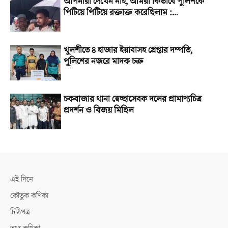
আপনারা দেখেন নাই, আমরা কিভাবে পুলিশকে
পিটিয়ে পিটিয়ে রক্তাক্ত করেছিলাম :...
খুলশীতে ৪ হাজার ইয়াবাসহ গ্রেপ্তার দম্পতি,
পুলিশের নজরে মাদক চক্র
চকবাজার থানা স্বেচ্ছাসেবক দলের প্রামাণ্যচিত্র
প্রদর্শন ও বিজয় মিছিল
এই দিনে
কৌতুক কণিকা
চিঠিপত্র