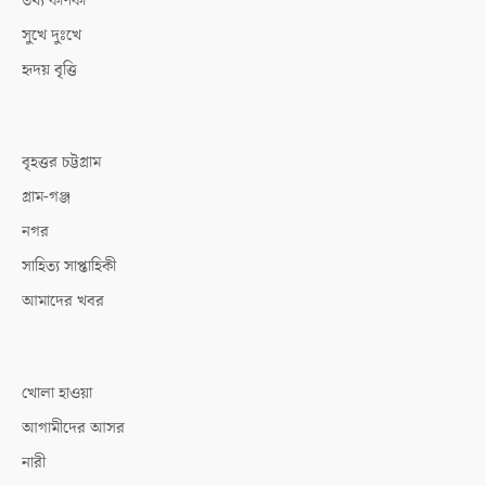
তথ্য কণিকা
সুখে দুঃখে
হৃদয় বৃত্তি
বৃহত্তর চট্টগ্রাম
গ্রাম-গঞ্জ
নগর
সাহিত্য সাপ্তাহিকী
আমাদের খবর
খোলা হাওয়া
আগামীদের আসর
নারী