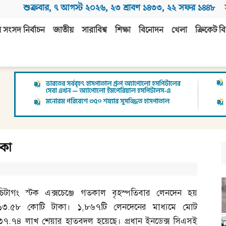
শুক্রবার
,
৭ আগস্ট ২০২৬
,
২৩ শ্রাবণ ১৪৩৩
,
২২ সফর ১৪৪৮
 সংসদ নির্বাচন
জাতীয়
সারাবিশ্ব
শিক্ষা
বিনোদন
খেলা
ক্রিকেট বি
কা
চিটাগং স্টক এক্সচেঞ্জে গতকাল বৃহস্পতিবার লেনদেন হয়
১৩
.
৫৮ কোটি টাকা। ১
,
৮৬৭টি লেনদেনের মাধ্যমে মোট
৩৭
.
৭৪ লাখ শেয়ার হাতবদল হয়েছে। প্রধান ইনডেক্স সিএসই