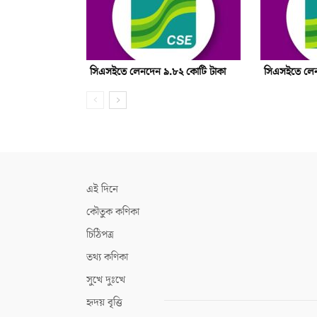
সিএসইতে লেনদেন ৯.৮২ কোটি টাকা
সিএসইতে লেন
এই দিনে
কৌতুক কণিকা
চিঠিপত্র
তথ্য কণিকা
সুখে দুঃখে
হৃদয় বৃত্তি