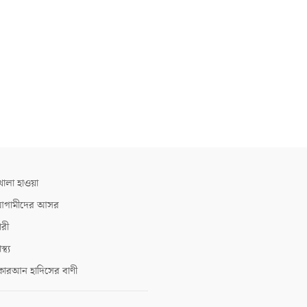
োলা হাওয়া
গামীদের আসর
ারী
াস্থ্য
োরআন হাদিসের বাণী