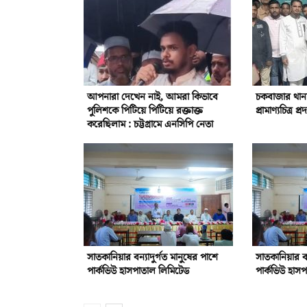
আপনারা দেখেন নাই, আমরা কিভাবে
চকবাজার থানা
পুলিশকে পিটিয়ে পিটিয়ে রক্তাক্ত
প্রামাণ্যচিত্র 
করেছিলাম : চট্টগ্রামে এনসিপি নেতা
সাতকানিয়ার বন্যাদুর্গত মানুষের পাশে
সাতকানিয়ার বন
পার্কভিউ হাসপাতাল লিমিটেড
পার্কভিউ হাস