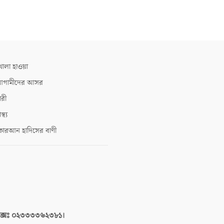
োলা হাওয়া
গামীদের আসর
ারী
াস্থ্য
োরআন হাদিসের বাণী
াক্সঃ ০২৩৩৩৩৬২৩৮১।