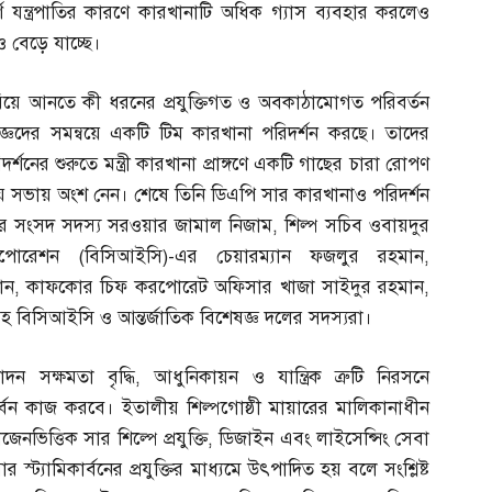
র্ণ যন্ত্রপাতির কারণে কারখানাটি অধিক গ্যাস ব্যবহার করলেও
 বেড়ে যাচ্ছে।
রিয়ে আনতে কী ধরনের প্রযুক্তিগত ও অবকাঠামোগত পরিবর্তন
জ্ঞদের সমন্বয়ে একটি টিম কারখানা পরিদর্শন করছে। তাদের
িদর্শনের শুরুতে মন্ত্রী কারখানা প্রাঙ্গণে একটি গাছের চারা রোপণ
নিময় সভায় অংশ নেন। শেষে তিনি ডিএপি সার কারখানাও পরিদর্শন
 সংসদ সদস্য সরওয়ার জামাল নিজাম
,
শিল্প সচিব ওবায়দুর
 করপোরেশন
(
বিসিআইসি
)-
এর চেয়ারম্যান ফজলুর রহমান
,
ান
,
কাফকোর চিফ করপোরেট অফিসার খাজা সাইদুর রহমান
,
হ বিসিআইসি ও আন্তর্জাতিক বিশেষজ্ঞ দলের সদস্যরা।
দন সক্ষমতা বৃদ্ধি
,
আধুনিকায়ন ও যান্ত্রিক ত্রুটি নিরসনে
যামিকার্বন কাজ করবে। ইতালীয় শিল্পগোষ্ঠী মায়ারের মালিকানাধীন
েনভিত্তিক সার শিল্পে প্রযুক্তি
,
ডিজাইন এবং লাইসেন্সিং সেবা
 স্ট্যামিকার্বনের প্রযুক্তির মাধ্যমে উৎপাদিত হয় বলে সংশ্লিষ্ট