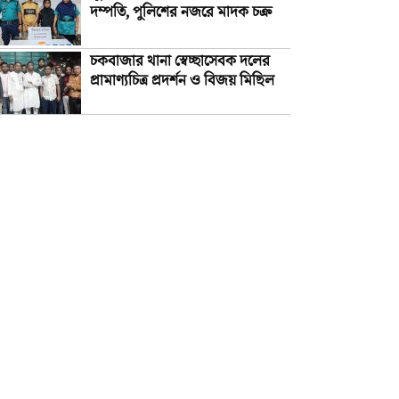
দম্পতি, পুলিশের নজরে মাদক চক্র
চকবাজার থানা স্বেচ্ছাসেবক দলের
প্রামাণ্যচিত্র প্রদর্শন ও বিজয় মিছিল