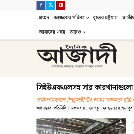
প্রচ্ছদ
আজকের পত্রিকা
বৃহত্তর চট্টগ্রাম
জাতীয়
আমাদের খবর
আরও
দৈনিক
আজাদী
সিইউএফএলসহ সার কারখানাগুলো নির
পরিদর্শনকালে শিল্পমন্ত্রী উৎপাদন সক্ষমতা বৃদ্ধি 
আনোয়ারা প্রতিনিধি | মঙ্গলবার , ২৩ জুন, ২০২৬ at ৫:৫২ পূর্বাহ