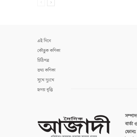
এই দিনে
কৌতুক কণিকা
চিঠিপত্র
তথ্য কণিকা
সুখে দুঃখে
হৃদয় বৃত্তি
সম্পা
বার্তা
ফোনঃ ব