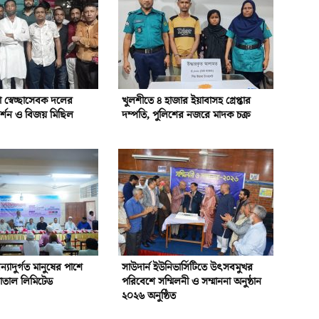
 স্বেচ্ছাসেবক দলের
খুলশীতে ৪ হাজার ইয়াবাসহ গ্রেপ্তার
প্রদর্শন ও বিজয় মিছিল
দম্পতি, পুলিশের নজরে মাদক চক্র
্যাদুর্গত মানুষের পাশে
সাউদার্ন ইউনিভার্সিটিতে উৎসবমুখর
পাতাল লিমিটেড
পরিবেশে সম্মিলনী ও সম্মাননা অনুষ্ঠান
২০২৬ অনুষ্ঠিত