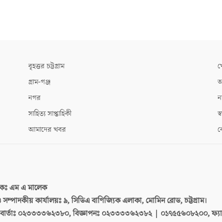
বৃহত্তর চট্টগ্রাম
খ
গ্রাম-গঞ্জ
আ
নগর
ন
সাহিত্য সাপ্তাহিকী
স্ব
আমাদের খবর
ক
দকঃ
এম এ মালেক
 ও সম্পাদকীয় কার্যালয়ঃ
৯, সিডিএ বাণিজ্যিক এলাকা, মোমিন রোড, চট্টগ্রাম।
ার্তাঃ
০২৩৩৩৩৬২৩৮০, বিজ্ঞাপনঃ ০২৩৩৩৩৬২৩৮২ | ০১৭৫৫৬০৮২০০, ফ্য