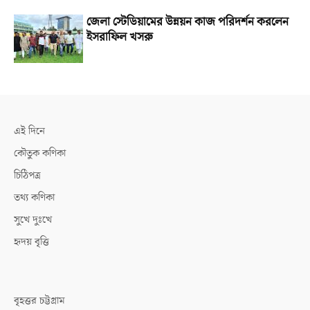
জেলা স্টেডিয়ামের উন্নয়ন কাজ পরিদর্শন করলেন
ইসরাফিল খসরু
এই দিনে
কৌতুক কণিকা
চিঠিপত্র
তথ্য কণিকা
সুখে দুঃখে
হৃদয় বৃত্তি
বৃহত্তর চট্টগ্রাম