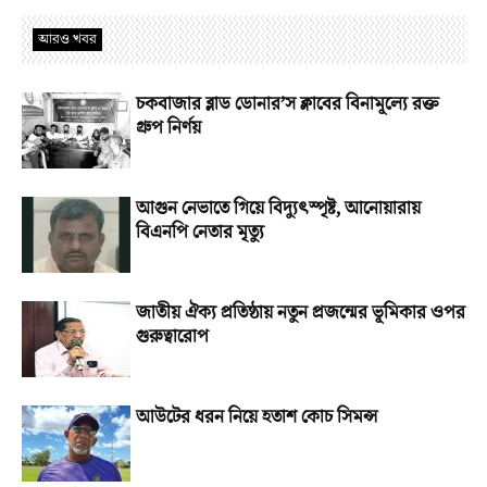
আরও খবর
চকবাজার ব্লাড ডোনার’স ক্লাবের বিনামূল্যে রক্ত
গ্রুপ নির্ণয়
আগুন নেভাতে গিয়ে বিদ্যুৎস্পৃষ্ট, আনোয়ারায়
বিএনপি নেতার মৃত্যু
জাতীয় ঐক্য প্রতিষ্ঠায় নতুন প্রজন্মের ভূমিকার ওপর
গুরুত্বারোপ
আউটের ধরন নিয়ে হতাশ কোচ সিমন্স