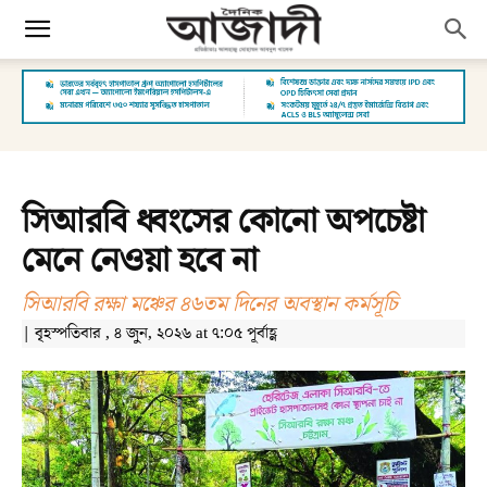
সিআরবি ধ্বংসের কোনো অপচেষ্টা
মেনে নেওয়া হবে না
সিআরবি রক্ষা মঞ্চের ৪৬তম দিনের অবস্থান কর্মসূচি
| বৃহস্পতিবার , ৪ জুন, ২০২৬ at ৭:০৫ পূর্বাহ্ণ