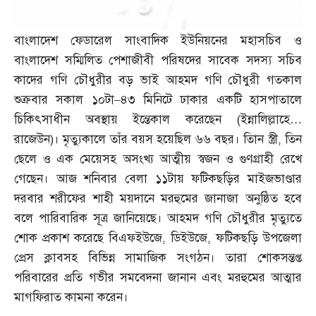
বাংলাদেশ ফেডারেল সাংবাদিক ইউনিয়নের মহাসচিব ও
বাংলাদেশ সম্মিলিত পেশাজীবী পরিষদের সাবেক সদস্য সচিব
কাদের গণি চৌধুরীর বড় ভাই আহমদ গণি চৌধুরী গতকাল
শুক্রবার সকাল ১০টা
–
৪৩ মিনিটে ঢাকার একটি হাসপাতালে
চিকিৎসাধীন অবস্থায় ইন্তেকাল করেছেন
(
ইন্নালিল্লাহে
…
রাজেউন
)
। মৃত্যুকালে তাঁর বয়স হয়েছিল ৬৬ বছর। তিান স্ত্রী
,
তিন
ছেলে ও এক মেয়েসহ অসংখ্য আত্মীয় স্বজন ও গুণগ্রাহী রেখে
গেছেন। আজ শনিবার বেলা ১১টায় ফটিকছড়ির মাইজভাণ্ডার
দরবার শরীফের শাহী ময়দানে মরহুমের জানাজা অনুষ্ঠিত হবে
বলে পারিবারিক সূত্র জানিয়েছে। আহমদ গণি চৌধুরীর মৃত্যুতে
শোক প্রকাশ করেছে বিএফইউজে
,
ডিইউজে
,
ফটিকছড়ি উপজেলা
প্রেস ক্লাবসহ বিভিন্ন সামাজিক সংগঠন। তারা শোকসন্তপ্ত
পরিবারের প্রতি গভীর সমবেদনা জানান এবং মরহুমের আত্মার
মাগফিরাত কামনা করেন।