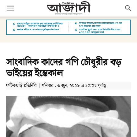
সাংবাদিক কাদের গণি চৌধুরীর বড়
ভাইয়ের ইন্তেকাল
ফটিকছড়ি প্রতিনিধি | শনিবার , ৬ জুন, ২০২৬ at ১০:৩২ পূর্বাহ্ণ