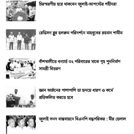
চিরস্মরণীয় হয়ে থাকবেন জুলাই-আগস্টের শহীদরা
রেডিসন ব্লুর হলরুম পরিদর্শনে মাহবুবের রহমান শামীম
বাঁশখালীতে বন্যার্ত ৩২ পরিবারের মাঝে গৃহ পুননির্মাণ
সামগ্রী বিতরণ
জ্ঞান অর্জনের পাশাপাশি তা হৃদয়ে ধারণ ও কর্মে
প্রতিফলিত করতে হবে
জুলাই সনদ বাস্তবায়নে বিএনপি বদ্ধপরিকর : মীর হেলাল