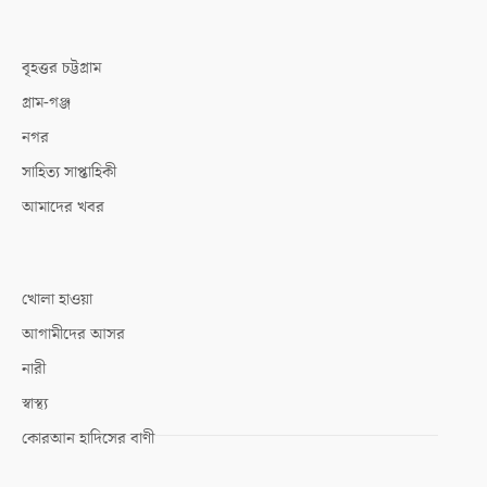
বৃহত্তর চট্টগ্রাম
গ্রাম-গঞ্জ
নগর
সাহিত্য সাপ্তাহিকী
আমাদের খবর
খোলা হাওয়া
আগামীদের আসর
নারী
স্বাস্থ্য
কোরআন হাদিসের বাণী