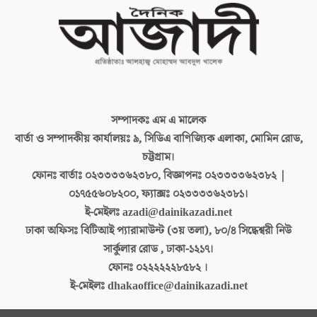
সম্পাদকঃ
এম এ মালেক
বার্তা ও সম্পাদকীয় কার্যালয়ঃ
৯, সিডিএ বাণিজ্যিক এলাকা, মোমিন রোড,
চট্টগ্রাম।
ফোনঃ বার্তাঃ
০২৩৩৩৩৬২৩৮০, বিজ্ঞাপনঃ ০২৩৩৩৩৬২৩৮২ |
০১৭৫৫৬০৮২০০, ফ্যাক্সঃ ০২৩৩৩৩৬২৩৮১।
ই-মেইলঃ
azadi@dainikazadi.net
ঢাকা অফিসঃ
বিটিআই প্যারামাউন্ট (৩য় তলা), ৮০/৪ সিদ্ধেশ্বরী নিউ
সার্কুলার রোড , ঢাকা-১২১৭।
ফোনঃ
০২২২২২২৮৫৮২ ।
ই-মেইলঃ
dhakaoffice@dainikazadi.net