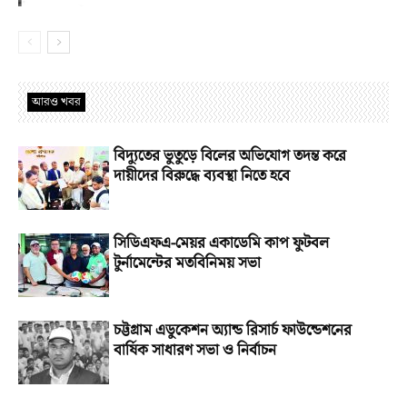
আরও খবর
বিদ্যুতের ভুতুড়ে বিলের অভিযোগ তদন্ত করে
দায়ীদের বিরুদ্ধে ব্যবস্থা নিতে হবে
সিডিএফএ-মেয়র একাডেমি কাপ ফুটবল
টুর্নামেন্টের মতবিনিময় সভা
চট্টগ্রাম এডুকেশন অ্যান্ড রিসার্চ ফাউন্ডেশনের
বার্ষিক সাধারণ সভা ও নির্বাচন