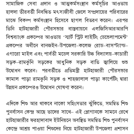
সামাজিক সেবা প্রদান ও আত্মকর্মসংস্থান কর্মসূচির আওতায়
হালদা তীরবর্তী নিবন্ধিত মৎস্যজীবী জেলে সম্প্রদায়ের পরিবারের
মাঝে বিকল্প কর্মসংস্থান হিসেবে ছাগল বিতরণ করেন। এরপর
তিনি হাটহাজারী পৌরসভার বাস্তবায়নে এলজিসিআরআরপি
বিশ্বব্যাংক প্রকল্পের আওতায় ‘স্মার্ট স্ট্রিট লাইটিং ডেভেলাপমেন্ট’
প্রকল্পের অধীনে বানজইন
–
উপজেলা
–
কলেজ রোড
–
বাসস্ট্যান্ড
–
এগারো মাইল এবং পার্বতী মডেল সরকারি উচ্চ বিদ্যালয়
–
কাচারী
সড়ক
–
রামকুঁনি সড়কের আধুনিক সড়ক বাতি জ্বালিয়ে শুভ
উদ্বোধন করেন। পরবর্তীতে প্রতিমন্ত্রী হাটহাজারী পৌরসভার
কামাল পাড়া রামকুনি সড়ক ও শাহজালাল পাড়া কার্পেটিং দ্বারা
উন্নয়ন প্রকল্পেরও উদ্বোধন ঘোষণা করেন।
এদিকে শিশু আর থাকবে নাকো সহিংসতার ঝুঁকিতে
,
সমন্বিত শিশু
পুনর্বাসন কেন্দ্র আছে তাদের সাথে
–
এই স্লোগানকে সামনে রেখে
হাটহাজারীর ফরহাদাবাদ ইউনিয়নে অবস্থিত সমন্বিত শিশু পুনর্বাসন
কেন্দ্রে আশ্রয় পাওয়া শিশুদের নিয়ে হাটহাজারী উপজেলা প্রশাসন