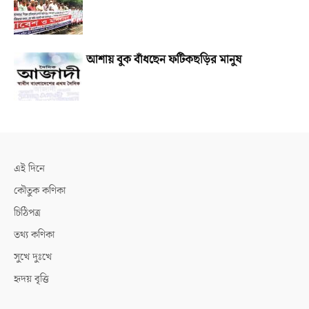
আশায় বুক বাঁধছেন ফটিকছড়ির মানুষ
এই দিনে
কৌতুক কণিকা
চিঠিপত্র
তথ্য কণিকা
সুখে দুঃখে
হৃদয় বৃত্তি