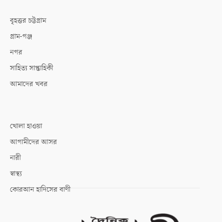
বৃহত্তর চট্টগ্রাম
গ্রাম-গঞ্জ
নগর
সাহিত্য সাপ্তাহিকী
আমাদের খবর
খোলা হাওয়া
আগামীদের আসর
নারী
স্বাস্থ্য
কোরআন হাদিসের বাণী