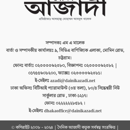
সম্পাদকঃ
এম এ মালেক
বার্তা ও সম্পাদকীয় কার্যালয়ঃ
৯, সিডিএ বাণিজ্যিক এলাকা, মোমিন রোড,
চট্টগ্রাম।
ফোনঃ বার্তাঃ
০২৩৩৩৩৬২৩৮০, বিজ্ঞাপনঃ ০২৩৩৩৩৬২৩৮২ |
০১৭৫৫৬০৮২০০, ফ্যাক্সঃ ০২৩৩৩৩৬২৩৮১।
ই-মেইলঃ
azadi@dainikazadi.net
ঢাকা অফিসঃ
বিটিআই প্যারামাউন্ট (৩য় তলা), ৮০/৪ সিদ্ধেশ্বরী নিউ
সার্কুলার রোড , ঢাকা-১২১৭।
ফোনঃ
০২২২২২২৮৫৮২ ।
ই-মেইলঃ
dhakaoffice@dainikazadi.net
© কপিরাইট ২০০৮ - ২০২৪ | দৈনিক আজাদী কতৃক সর্বস্বত্ব সংরক্ষিত |