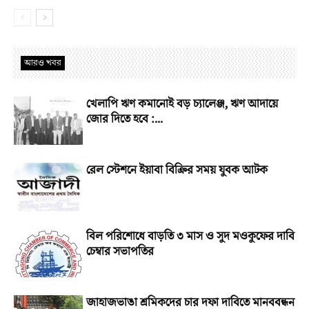
আরও খবর
খেলাপি ঋণ কমানোই বড় চ্যালেঞ্জ, ঋণ আদায়ে
জোর দিতে হবে :...
রেল স্টেশনে ইয়াবা বিক্রির সময় যুবক আটক
বিল পরিশোধে বাড়তি ৩ মাস ও সুদ মওকুফের দাবি
চেম্বার সভাপতির
জাহাজভাঙা শ্রমিকদের চার দফা দাবিতে মানববন্ধন