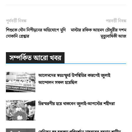
পূর্ববর্তী নিবন্ধ
পরবর্তী নিবন্ধ
শিশুকে যৌন নিপীড়নের অভিযোগে মুদি
মাস্টার রফিক আহমদ চৌধুরীর দশম
দোকানি গ্রেপ্তার
মৃত্যুবার্ষিকী আজ
সম্পর্কিত আরো খবর
আলেমদের স্বতঃস্ফূর্ত উপস্থিতির কারণেই জুলাই
আন্দোলন সফল হয়েছিল
চিরস্মরণীয় হয়ে থাকবেন জুলাই-আগস্টের শহীদরা