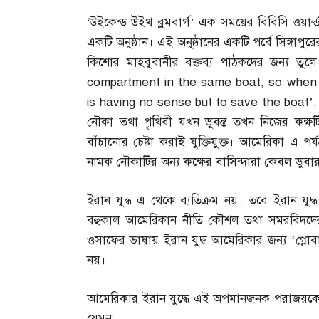
‘
উইকেন্ড উইথ ব্লুমবার্গ’ এক সময়ের বিবিসি ওয়ার্
একটি অনুষ্ঠান। এই অনুষ্ঠানের একটি পর্বে সিঙ্গাপ
কিশোর মাহবুবানীর বক্তব্য পাঠকদের জন্য তুলে
compartment in the same boat, so when t
is having no sense but to save the boat
’
নৌকা তথা পৃথিবী যখন ডুবন্ত তখন নিজের কক্ষট
বাঁচানোর চেষ্টা করাই যুক্তিযুক্ত। আমেরিকা এ পর্যন
নামক নৌকাটির অন্য কক্ষের বাসিন্দারা কেবল ডুব
ইরান যুদ্ধ এ থেকে ব্যতিক্রম নয়। তবে ইরান যুদ
বহুকাল আমেরিকান নীতি কৌশল তথা সমরবিদদের
ওসাফের ভাষায় ইরান যুদ্ধ আমেরিকার জন্য ‘গ্লোব
নয়।
আমেরিকার ইরান যুদ্ধে এই অপমানজনক পরাজয়কে 
যেমন