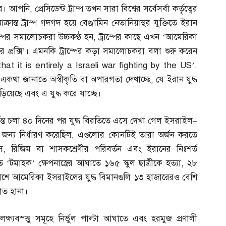
বে। আপনি
,
প্রেসিডেন্ট ট্রাম্প তখন সারা বিশ্বের সর্বেসর্বা কর্তৃত্বের
রান্ত ট্রাম্প গদগদ হয়ে বেঞ্জামিন নেতানিয়াহুর যুক্তিতে ইরান
ম্পের সমালোচকরা উচ্চকণ্ঠ হন
,
ট্রাম্পের কাছে এখন ‘আমেরিকা
প্রক্সি’। এমনকি ট্রাম্পের কড়া সমালোচকরা বলা শুরু করেন
t it is entirely a Israeli war fighting by the US’
.
কথা জানাতে অস্বীকৃতি বা অপারগতা দেখাচ্ছে
,
যে ইরান যুদ্ধ
িয়েছে এবং এ যুদ্ধ করে যাচ্ছে।
্যন্ত চলা ৪০ দিনের পর যুদ্ধ বিরতিতে এসে দেখা গেল ইসরাইল
–
 জন্য নির্ধারণ করেছিল
,
এগুলোর কোনটিই তারা অর্জন করতে
স
,
রিজিম বা শাসকশ্রেণীর পরিবর্তন এবং ইরানের নিঃশর্ত
‘টমাহক’ ক্ষেপনাস্ত্রের আঘাতে ১৬৫ স্কুল ছাত্রীকে হত্যা
,
২৮
আকাশে আমেরিকা ইসরাইলের যুদ্ধ বিমানগুলি ১৩ হাজারেরও বেশি
াত হানা।
ষ্যবস্ত্তু সমূহে নির্ভুল পাল্টা আঘাতে এবং হরমুজ প্রণালী