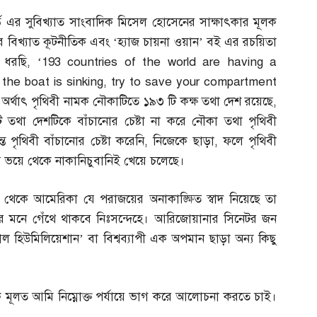
ল্ড এর সুবিখ্যাত সাংবাদিক মিসেল হোসেনের সাক্ষাৎকার মূলক
ুরের বিখ্যাত কূটনীতিক এবং ‘হ্যাজ চায়না ওয়ান’ বই এর রচয়িতা
 ধরছি
, ‘193 countries of the world are having a
he boat is sinking, try to save your compartment
.
অর্থাৎ পৃথিবী নামক নৌকাটিতে ১৯৩ টি কক্ষ তথা দেশ রয়েছে
,
ি তথা দেশটিকে বাঁচানোর চেষ্টা না করে নৌকা তথা পৃথিবী
্ত পৃথিবী বাঁচানোর চেষ্টা করেনি
,
নিজেকে ছাড়া
,
ফলে পৃথিবী
ার ভয়ে থেকে নাকানিচুবানিই খেয়ে চলেছে।
্ধ থেকে আমেরিকা যে পরাজয়ের অনাকাঙ্ক্ষিত স্বাদ নিয়েছে তা
 মনে গেঁথে থাকবে নিঃসন্দেহে। আরিজোয়ানার সিনেটর জন
াল হিউমিলিয়েশান’ বা বিশ্বব্যাপী এক অপমান ছাড়া অন্য কিছু
মূলত আমি নিম্নোক্ত পর্যায়ে ভাগ করে আলোচনা করতে চাই।