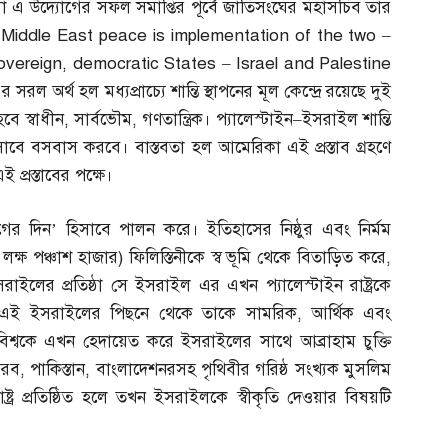
 এ উদ্যোগের সফল সমাপ্তির পূর্বে জাতিসংঘের মহাসচিব তার
for Middle East peace is implementation of the two –
overeign, democratic States – Israel and Palestine
র সরল অর্থ হল মধ্যপ্রাচ্যে শান্তি স্থাপনের মূল কেন্দ্রে রয়েছে দুই
 হবে স্বাধীন
,
সার্বভৌম
,
গণতান্ত্রিক। প্যালেস্টাইন
–
ইসরাইল শান্তি
সাবে বসবাস করবে। বাস্তবতা হল আমেরিকা এই প্রস্তাব গ্রহণে
 প্রস্তাবের পক্ষে।
োগের দিন’ হিসাবে পালন করে। ইতিহাসের নিষ্ঠুর এবং নির্মম
লক্ষ পঞ্চাশ হাজার
)
ফিলিস্তিনীকে স্ব ভূমি থেকে বিতাড়িত করে
,
সরাইলের প্রতিষ্ঠা সে ইসরাইল এর এখন প্যালেস্টাইন রাষ্ট্রকে
 এই ইসরাইলের পিছনে থেকে তাকে সামরিক
,
আর্থিক এবং
 বিশ্বকে এখন হেদায়েত করে ইসরাইলের সাথে আব্রাহাম চুক্তি
আরব
,
পাকিস্তান
,
বাংলাদেশনরসহ পৃথিবীর গরিষ্ঠ সংখ্যক মুসলিম
রাষ্ট্র প্রতিষ্ঠিত হলে তখন ইসরাইলকে স্বীকৃতি দেওয়ার বিষয়টি