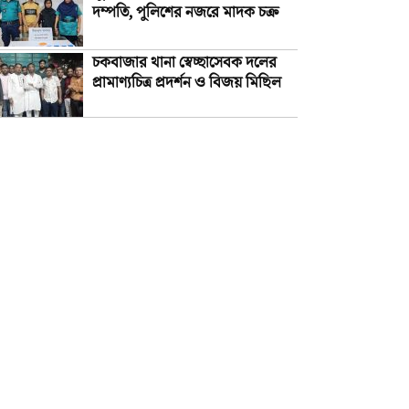
দম্পতি, পুলিশের নজরে মাদক চক্র
চকবাজার থানা স্বেচ্ছাসেবক দলের
প্রামাণ্যচিত্র প্রদর্শন ও বিজয় মিছিল