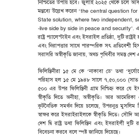
নিশ্চিতের উপায় হবে। জুলাই ২০২৫ থেকে চলে আসা
মন্তব্যে উল্লেখ করেন ‘the central question 
State solution, where two independent, s
-live side by side in peace and security
’
.
এ
রাষ্ট্র প্যালেস্টাইন এবং ইসরাইল প্রতিষ্ঠা
,
দুটি রাষ্ট্রই
এবং নিরাপত্তার সাথে পারস্পরিক সৎ প্রতিবেশী হি
সরাসরি অস্বীকৃতি জানায়
,
অথচ পৃথিবীর সমস্ত দেশ এই
ফিলিস্তিনীরা ১৫ মে কে ‘নাকাবা ডে’ তথা ‘দুর্য
পরিহাস হল ১৫ মে ১৯৪৮ সালে ৭
,
৫০
,
০০০
(
সাত 
৫০০ এর উপর ফিলিস্তিনী গ্রাম নিশ্চিহ্ন করে যে ই
স্বীকৃতি দিতে অনীহা
,
অস্বীকৃতি। আর আমেরিকা
কূটনৈতিক সমর্থন দিয়ে চলেছে
,
উপরনু্ত্ত মুসলিম
স্বাক্ষর করে ইসরাইরাইলকে স্বীকৃতি দিতে। সৌদি 
দেশ দ্বি রাষ্ট্র তথা ফিলিস্তিন এবং ইসরাইলী দুটি 
বিবেচনা করবে বলে স্পষ্ট জানিয়ে দিয়েছে।