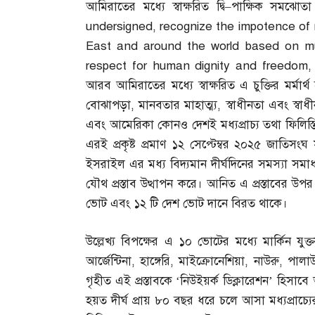
আমিরাতের মধ্যে স্বাক্ষরিত দ্বি
–
পাক্ষিক সমঝোতা
undersigned, recognize the impotence of 
East and around the world based on mu
respect for human dignity and freedom, i
আরব আমিরাতের মধ্যে স্বাক্ষরিত এ চুক্তির মর্মার্থ 
বোঝাপড়া
,
মানবতার মাহাত্ম্য
,
স্বাধীনতা এবং স্বা
এবং আমেরিকা কোনও দেশই মধ্যপ্রাচ্য তথা ফিলি
এরই প্রকৃষ্ট প্রমাণ ১২ সেপ্টেম্বর ২০২৫ জাতিস
ইসরাইল এর মধ্য বিদ্যমান দীর্ঘদিনের সমস্যা সমাধান
যৌথ প্রস্তাব উত্থাপন করে। আনিত এ প্রস্তাবের উপর 
ভোট এবং ১২ টি দেশ ভোট দানে বিরত থাকে।
উল্লেখ্য বিপক্ষের এ ১০ ভোটের মধ্যে মার্কিন যুক্
আর্জেন্টিনা
,
হাঙ্গেরি
,
মাইক্রোনেশিয়া
,
নাউরু
,
পালা
গৃহীত এই প্রস্তাবকে ‘নিউইয়র্ক ডিক্লারেশন’ হিসা
হয়ত দীর্ঘ প্রায় ৮০ বছর ধরে চলে আসা মধ্যপ্রাচ্য