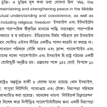
 চুক্তি। এ চুক্তির মূল কথা তথা ঘোষণা ছিল ‘We, the
maintaining and strengthening peace in the Middle
tual understanding and coexistence, as well as
ncluding religious freedom
’ ইসরাইল এবং ইউনাইটেড
হল পারস্পরিক স্বীকৃতির মাধ্যমে শান্তি
,
সহাবস্থান
,
পারস্পরিক
ধীনভাবে স্ব স্ব ধর্মাচরণ। ইতিহাসের নির্মম পরিহাস হল ইসরাইল
স্তিনে ঘোষিত এইসব নীতির একটিও পালন করেনি বা করছে না।
ংঘ সাধারণ পরিষদে সৌদি আরব এবং ফ্রান্স
,
প্যালেস্টাইন এবং
ের লক্ষ্যে প্যালেস্টাইন এবং ইসরাইল দ্বি রাষ্ট্র গঠনের একটি
ভোটাভুটি অনুষ্ঠিত হয়। প্রস্তাবের পক্ষে ১৪২ ভোট
,
বিপক্ষে ১০
তরাষ্ট্রও অন্তর্ভুক্ত বাকী ৯ দেশের মধ্যে রয়েছে খোদ ইসরাইল
,
উ
,
পাপুয়া নিউগিনি
,
প্যারাগুয়ে এবং টোঙ্গা। নিরাপত্তা পরিষদে
বে আখ্যায়িত করা হয়েছে। অনেকের ধারণা ‘নিউইয়র্ক ডিক্লারেশন’
ের বিশেষ করে নিপীড়িত প্যালেস্টাইনীদের জন্য একটি নিরাপত্তা