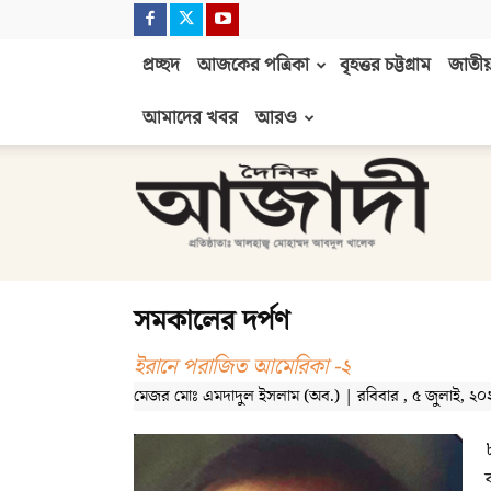
প্রচ্ছদ
আজকের পত্রিকা
বৃহত্তর চট্টগ্রাম
জাতীয়
আমাদের খবর
আরও
দৈনিক
আজাদী
সমকালের দর্পণ
ইরানে পরাজিত আমেরিকা -২
মেজর মোঃ এমদাদুল ইসলাম (অব.) | রবিবার , ৫ জুলাই, ২০২৬ a