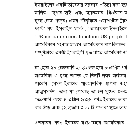
ইসরাইলের একটি তাঁবেদার সরকার প্রতিষ্ঠা করা হ
মালিক। ‘সুগার হাই’ এবং ‘ম্যাডম্যান’ থিওরিতে আক্
যুদ্ধে নেমে পড়েন। এমন পটভূমিতে ওয়াশিংটনে ট্রা
ফাস্ট’ নয় ‘ইসরাইল ফাস্ট’
, ‘
আমেরিকা ইসরাইলের 
‘US media refuses to inform US people tha
আমেরিকান সংবাদ মাধ্যম আমেরিকান নাগরিকদের এ
সম্পূর্ণভাবে একটি ইসরাইলী যুদ্ধ যাতে আমেরিকা জড়
যা হোক ২৮ ফেব্রুয়ারি ২০২৬ শুরু হয়ে ৮ এপ্রিল পর
আমেরিকা এ যুদ্ধে তাদের যে তিনটি লক্ষ্য অর্জনের
পারেনি
,
যেমন
–
ইরানের পারমাণবিক স্থাপনা ধ্বং
আত্মসমর্পণ। তারা যা পেরেছে তা হল যুদ্ধের শুরুতে 
ফেব্রুয়ারি থেকে ৪ এপ্রিল ২০২৬ পর্যন্ত ইরানের 
বার উড়ে এবং ১২ হাজার ৩০০ টি লক্ষ্যবস্ত্তুতে আঘ
এতসবের পরও ইরানের মধ্যপ্রাচ্যের আমেরিকান লক্