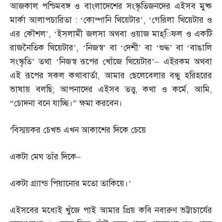
আজকাল পশ্চিমবঙ্গ ও বাংলাদেশের সংস্কৃতিজনদের এইসব মুষ্ক
মার্কা আলাপচারিতা
: ‘
কোম্পানি থিয়েটার’
, ‘
গেরিলা থিয়েটার ও
এর কৌশল’
, ‘
ইসলামী জলসা অথবা ওয়াজ মাহ্‌িফল ও একটি
রাজনৈতিক থিয়েটার’
, ‘
নিজস্ব’ বা ‘দেশী’ বা ‘শুদ্ধ’ বা ‘বাঙালি
সংস্কৃতি’ তথা ‘নিজস্ব রূপের খোঁজে থিয়েটার’
–
এইরকম অথবা
এই রূপের সকল কথাবার্তা
,
আমার ছেলেবেলার বন্ধু হরিহরের
ভাষায় বলছি
;
আপনাদের এইসব তত্ত্ব
,
কথা ও কর্মে
,
আমি
,
“
চোদনা বনে যাচ্ছি।” ক্ষমা করবেন।
‘
বিস্ময়কর চেখভ এখন আকাশের দিকে চেয়ে
একটা মেঘ তাঁর দিকে
–
একটা গ্র্যান্ড পিয়ানোর মতো তাকিয়ে।’
এইসবের মধ্যেই খুঁজে পাই আমার প্রিয় কবি নবারুণ ভট্টাচার্যের