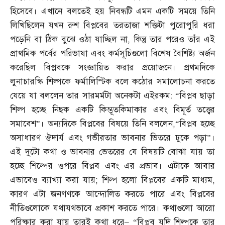
হিসেবে। এখানে বলতেই হয় নিবন্ধটি এমন একটি সময়ে তিনি
লিখিছিলেন যখন রুশ বিপ্লবের তরতাজা শক্তিটা পুরোপুরি ধরা
পড়েনি বা ঠিক বুঝে ওঠা যাচ্ছিল না
,
কিন্তু তার পরেও তাঁর এই
প্রাথমিক পর্বের পরিভাষা এবং কর্মসূচিগুলো বিশেষ বৈশিষ্ট্য অর্জন
করেছিল বিপ্লবকে সংজ্ঞায়িত করার প্রয়োজনে। প্রথমদিকে
লুনাচারস্কি শিল্পকে ফর্মালিস্টিক বলে কঠোর সমালোচনা করতে
যেয়ে যা বললেন তার সারমর্মটা অনেকটা এইরকম
: “
বিপ্লব ছাড়া
শিল্প হচ্ছে নিছক একটি কিম্ভূতকিমাকার এবং বিমূর্ত তত্ত্বের
সমাবেশ”। অন্যদিকে বিপ্লবের বিষয়ে তিনি বললেন
,“
বিপ্লব হচ্ছে
অসাধারণ ঔদার্য এবং গভীরতার ভাবনার ভিতরে ঢুকে পড়া”।
এই দুটো কথা ও ভাবনার ভেতরের যে বিষয়টি বোঝা যায় তা
হচ্ছে শিল্পের ওপরে বিপ্লব এবং এর প্রভাব। এটাকে আবার
এভাবেও ব্যাখ্যা করা যায়
;
শিল্প হলো বিপ্লবের একটি মাধ্যম
,
কারণ এটা জনগণকে আন্দোলিত করতে পারে এবং বিপ্লবের
নীতিগুলোকে যথাযথভাবে প্রকাশ করতে পারে। কথাগুলো আরো
পরিষ্কার করা যায় তারই কথা ধরে
– “
বিপ্লব যদি শিল্পকে তার