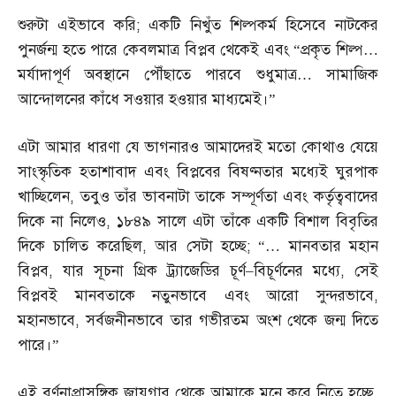
শুরুটা এইভাবে করি
;
একটি নিখুঁত শিল্পকর্ম হিসেবে নাটকের
পুনর্জন্ম হতে পারে কেবলমাত্র বিপ্লব থেকেই এবং “প্রকৃত শিল্প
…
মর্যাদাপূর্ণ অবস্থানে পৌঁছাতে পারবে শুধুমাত্র
…
সামাজিক
আন্দোলনের কাঁধে সওয়ার হওয়ার মাধ্যমেই।”
এটা আমার ধারণা যে ভাগনারও আমাদেরই মতো কোথাও যেয়ে
সাংস্কৃতিক হতাশাবাদ এবং বিপ্লবের বিষণ্নতার মধ্যেই ঘুরপাক
খাচ্ছিলেন
,
তবুও তাঁর ভাবনাটা তাকে সম্পূর্ণতা এবং কর্তৃত্ববাদের
দিকে না নিলেও
,
১৮৪৯ সালে এটা তাঁকে একটি বিশাল বিবৃতির
দিকে চালিত করেছিল
,
আর সেটা হচ্ছে
; “…
মানবতার মহান
বিপ্লব
,
যার সূচনা গ্রিক ট্র্যাজেডির চূর্ণ
–
বিচূর্ণনের মধ্যে
,
সেই
বিপ্লবই মানবতাকে নতুনভাবে এবং আরো সুন্দরভাবে
,
মহানভাবে
,
সর্বজনীনভাবে তার গভীরতম অংশ থেকে জন্ম দিতে
পারে।”
এই বর্ণনাপ্রাসঙ্গিক জায়গার থেকে আমাকে মনে করে নিতে হচ্ছে
,