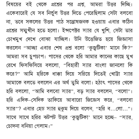
বিষয়ের বই থেকে প্রশ্নের পর প্রশ্ন
,
আমরা উত্তর দিচ্ছি।
একেবারেই যে সব নির্ভুল উত্তর দিতে পেরেছিলাম সেটা বলবো
না
,
তবে সকলের উত্তর পাঠ সন্তোষজনক হওয়ায় এবার কঠিন
প্রশ্নের সম্মুখীন হতে হলো। ইন্সপেক্টর স্যার যে খুশি
,
সেটা তার
চোখমুখ দেখে বোঝা যাচ্ছিল। উনি উত্তেজিত হয়ে জিজ্ঞাসা
করলেন “আচ্ছা এবার শেষ প্রশ্ন বলো ‘কুজ্ঝটিকা’ মানে কি
?”
আমরা সব চুপচাপ। পাসের থেকে হরি আমার কানের কাছে মুখ
রেখে ফিসফিসিয়ে বললো
, “
বিহারী স্যার বাংলা জানলো কি
করে
?”
আমি হরিকে ধাক্কা দিয়ে সরিয়ে দিতেই খোট্টা স্যার
আমাকে বলতে বললেন এর অর্থ তুমি বলো। হঠাৎ পাসের থেকে
হরি বললো
, “
আমি বলবো স্যার”
,
বড় স্যার বললেন
, “
বলো”।
হরি এদিক
–
সেদিক তাকিয়ে আবারো জিজ্ঞেস করে
, “
বলবো
স্যার”
?
এবার হেড স্যার হুকুম দিয়ে বলেন
, “
হরি ব
…
লো
…”
।
সাথে সাথে হরির ঝটপট উত্তর ‘কুজ্ঝটিকা’ মানে হচ্ছে
– “
স্যার
,
চোদনা বনিয়া গেলাম।”