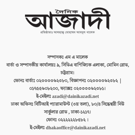
সম্পাদকঃ
এম এ মালেক
বার্তা ও সম্পাদকীয় কার্যালয়ঃ
৯, সিডিএ বাণিজ্যিক এলাকা, মোমিন রোড,
চট্টগ্রাম।
ফোনঃ বার্তাঃ
০২৩৩৩৩৬২৩৮০, বিজ্ঞাপনঃ ০২৩৩৩৩৬২৩৮২ |
০১৭৫৫৬০৮২০০, ফ্যাক্সঃ ০২৩৩৩৩৬২৩৮১।
ই-মেইলঃ
azadi@dainikazadi.net
ঢাকা অফিসঃ
বিটিআই প্যারামাউন্ট (৩য় তলা), ৮০/৪ সিদ্ধেশ্বরী নিউ
সার্কুলার রোড , ঢাকা-১২১৭।
ফোনঃ
০২২২২২২৮৫৮২ ।
ই-মেইলঃ
dhakaoffice@dainikazadi.net