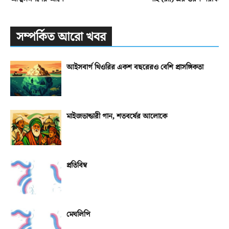
সম্পর্কিত আরো খবর
আইসবার্গ থিওরির একশ বছরেরও বেশি প্রাসঙ্গিকতা
মাইজভান্ডারী গান, শতবর্ষের আলোকে
প্রতিবিম্ব
মেঘলিপি