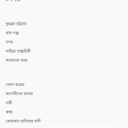
বৃহত্তর চট্টগ্রাম
গ্রাম-গঞ্জ
নগর
সাহিত্য সাপ্তাহিকী
আমাদের খবর
খোলা হাওয়া
আগামীদের আসর
নারী
স্বাস্থ্য
কোরআন হাদিসের বাণী