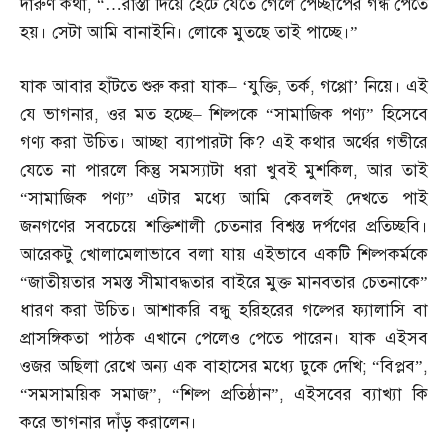
দারুণ কথা
, “…
রাস্তা দিয়ে হেঁটে যেতে গেলে পেচ্ছাপের গন্ধ পেতে
হয়। সেটা আমি বানাইনি। লোকে মুতছে তাই পাচ্ছে।”
যাক আবার হাঁটতে শুরু করা যাক
– ‘
যুক্তি
,
তর্ক
,
গপ্পো’ নিয়ে। এই
যে ভাগনার
,
ওর মত হচ্ছে
–
শিল্পকে “সামাজিক পণ্য” হিসেবে
গণ্য করা উচিত। আচ্ছা ব্যাপারটা কি
?
এই কথার অর্থের গভীরে
যেতে না পারলে কিন্তু সমস্যাটা ধরা খুবই মুশকিল
,
আর তাই
“সামাজিক পণ্য” এটার মধ্যে আমি কেবলই দেখতে পাই
জনগণের সবচেয়ে শক্তিশালী চেতনার বিশ্বস্ত দর্পণের প্রতিচ্ছবি।
আরেকটু খোলামেলাভাবে বলা যায় এইভাবে একটি শিল্পকর্মকে
“জাতীয়তার সমস্ত সীমাবদ্ধতার বাইরে মুক্ত মানবতার চেতনাকে”
ধারণ করা উচিত। আশাকরি বন্ধু হরিহরের গল্পের ফ্যালাসি বা
প্রাসঙ্গিকতা পাঠক এখানে পেলেও পেতে পারেন। যাক এইসব
ওজর অছিলা রেখে অন্য এক বাহাসের মধ্যে ঢুকে দেখি
; “
বিপ্লব”
,
“
সমসাময়িক সমাজ”
, “
শিল্প প্রতিষ্ঠান”
,
এইসবের ব্যাখ্যা কি
করে ভাগনার দাঁড় করালেন।