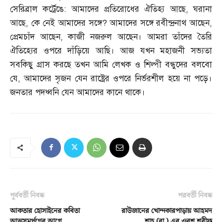
সেরিব্রাল কর্ট্রেঙে
:
আমাদের প্রতিরোধের ঐতিহ্য আছে
,
ঘরানা
আছে
,
কে নেই আমাদের সঙ্গে
?
আমাদের সঙ্গে রবীন্দ্রনাথ আছেন
,
প্রেমচাঁদ আছেন
,
কাজী নজরুল আছেন। আমরা তাঁদের তৈরি
ঐতিহ্যের ওপরে দাঁড়িয়ে আছি। আজ যখন মহাজনী সভ্যতা
সবকিছু গ্রাস করছে তখন আমি লেখক ও শিল্পী বন্ধুদের বলবো
যে
,
আমাদের সৃজন যেন রাষ্ট্রের ওপরে নির্ভরশীল হয়ে না পড়ে।
জনতার পদধ্বনি যেন আমাদের কানে থাকে।
পূর্ববর্তী নিবন্ধ
পরবর্তী নিবন্ধ
আকতার হোসাইনের কবিতা
রাউজানের খোন্দকারপাড়ায় আহমদ
আত্মসমর্পণের আগে
শাহ (রা.) এর ওরশ শরীফ