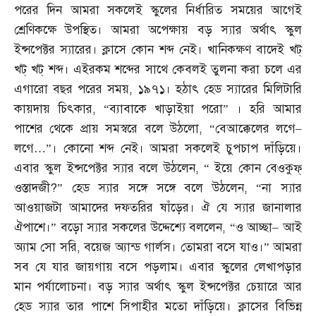
পরের দিন আমরা সকলেই স্কুলের নির্ধারিত সময়ের আগেই
শ্রেণিকক্ষে উপস্থিত। আমরা অপেক্ষায় বড় স্যার অর্থাৎ স্কুল
ইন্সপেক্টর স্যারের। ক্লাসে কোন শব্দ নেই। খানিকক্ষণ বাদেই খট্‌
খট্‌ খট্‌ শব্দ। এইরকম শব্দের সাথে কেবলই তুলনা করা চলে এর
এগারো বছর পরের সময়
,
১৯৭১। হঠাৎ হেড স্যারের মিলিটারি
কায়দায় চিৎকার
, “
ব্যাবাকে খাড়াইয়া পরো” । হরি আমার
পাশের থেকে প্রায় সমস্বরে বলে উঠলো
, “
বেআক্কেলের লগে
–
লগে
…”
। কোনো শব্দ নেই। আমরা সকলেই চুপচাপ দাঁড়িয়ে।
এবার স্কুল ইন্সপেক্টর স্যার বলে উঠলেন
, “
ইয়ে কোন বেওকুফ্‌
ওস্তাদজী
?”
হেড স্যার সঙ্গে সঙ্গে বলে উঠলেন
, “
না স্যার
আওয়াজটা আমাদের দফতরির ষাঁড়ের। ঐ যে স্যার জানালার
ঐপাশে।” বড়ো স্যার সকলের উদ্দেশ্যে বললেন
, “
ও আচ্ছা
–
আই
অ্যাম সো সরি
,
বয়েজ অ্যান্ড গার্লস। তোমরা বসে যাও।” আমরা
সব যে যার জায়গায় বসে পড়লাম। এবার স্কুলের লেখাপড়ার
মান পর্যালোচনা। বড় স্যার অর্থাৎ স্কুল ইন্সপেক্টর চেয়ারে আর
হেড স্যার তার পাশে সিপাহীর মতো দাঁড়িয়ে। ক্লাসের বিভিন্ন