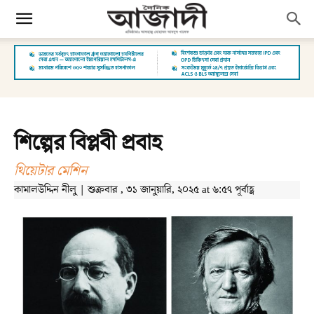
শিল্পের বিপ্লবী প্রবাহ
থিয়েটার মেশিন
কামালউদ্দিন নীলু | শুক্রবার , ৩১ জানুয়ারি, ২০২৫ at ৬:৫৭ পূর্বাহ্ণ