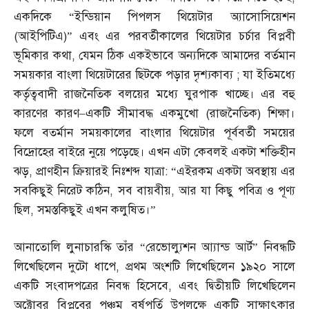
একদিকে “ইন্ডিয়ান পিপলস থিয়েটার অ্যাসোসিয়েশন
(
আইপিটিএ
)”
এবং এর পরবর্তীকালের থিয়েটার চর্চার বিপ্লবী
ভূমিকার কথা
,
যেমন ঠিক একইভাবে অন্যদিকে আমাদের বর্তমান
সময়কার বাংলা থিয়েটারের ছিটকে পড়ার দৃশ্যকাব্য
;
যা ইতিমধ্যে
কর্তৃত্ববাদী রাজনৈতিক বলয়ের মধ্যে ঘুরপাক খাচ্ছে। এর বহু
কারণের কারণ
–
একটি সীমাবদ্ধ একমুখো
(
রাজনৈতিক
)
শিক্ষা।
ফলে বতর্মান সময়কালের বাংলার থিয়েটার পূর্ববর্তী সময়ের
বিদ্রোহের বাইরে নুয়ে পড়েছে। এখন এটা কেবলই একটা শক্তিহীন
ঝড়
,
প্রাণহীন ক্রিয়ারই নিঃশব্দ যাত্রা
: “
এইরকম একটা অবস্থায় এর
সবকিছুই নিরেট কঠিন
,
সব বায়বীয়
,
আর যা কিছু পবিত্র ও পূণ্য
ছিল
,
সমস্তকিছুই এখন কলুষিত।”
আনাতোলি লুনাচারস্কি তাঁর “রেভোল্যুশন আ্যান্ড আর্ট” নিবন্ধটি
লিখেছিলেন দুটো ধাপে
,
প্রথম অংশটি লিখেছিলেন ১৯২০ সালে
একটি সংবাদপত্রের নিবন্ধ হিসেবে
,
এবং দ্বিতীয়টি লিখেছিলেন
অক্টোবর বিপ্লবের পঞ্চম বর্ষপূর্তি উপলক্ষে একটি সাক্ষাৎকার