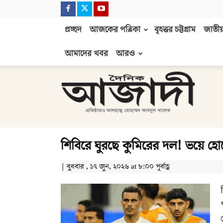
প্রচ্ছদ
আজকের পত্রিকা
বৃহত্তর চট্টগ্রাম
জাতীয়
আমাদের খবর
আরও
দৈনিক
আজাদী
শিবিরে ঘুরছে কুমিরের দল! ভয়ে হো
| বুধবার , ১৭ জুন, ২০২৬ at ৮:০০ পূর্বাহ্ণ