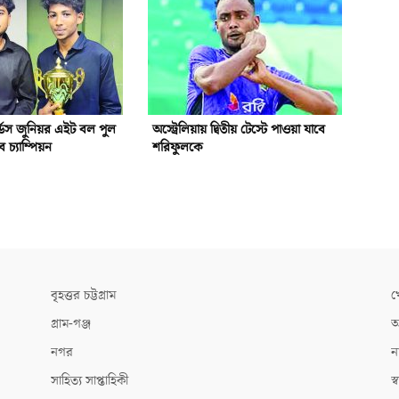
্ডস জুনিয়র এইট বল পুল
অস্ট্রেলিয়ায় দ্বিতীয় টেস্টে পাওয়া যাবে
িব চ্যাম্পিয়ন
শরিফুলকে
বৃহত্তর চট্টগ্রাম
খ
গ্রাম-গঞ্জ
আ
নগর
ন
সাহিত্য সাপ্তাহিকী
স্ব