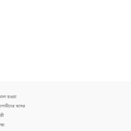
োলা হাওয়া
গামীদের আসর
ারী
াস্থ্য