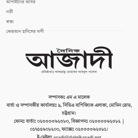
আগামীদের আসর
নারী
স্বাস্থ্য
কোরআন হাদিসের বাণী
সম্পাদকঃ
এম এ মালেক
বার্তা ও সম্পাদকীয় কার্যালয়ঃ
৯, সিডিএ বাণিজ্যিক এলাকা, মোমিন রোড,
চট্টগ্রাম।
ফোনঃ বার্তাঃ
০২৩৩৩৩৬২৩৮০, বিজ্ঞাপনঃ ০২৩৩৩৩৬২৩৮২ |
০১৭৫৫৬০৮২০০, ফ্যাক্সঃ ০২৩৩৩৩৬২৩৮১।
ই-মেইলঃ
azadi@dainikazadi.net