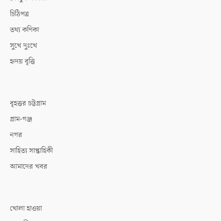
চিঠিপত্র
তথ্য কণিকা
সুখে দুঃখে
হৃদয় বৃত্তি
বৃহত্তর চট্টগ্রাম
গ্রাম-গঞ্জ
নগর
সাহিত্য সাপ্তাহিকী
আমাদের খবর
খোলা হাওয়া