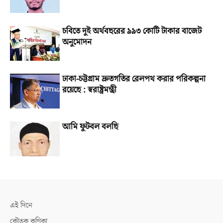
চবিতে দুই অর্থবছরের ৯৯৩ কোটি টাকার বাজেট
অনুমোদন
ঢাকা-চট্টগ্রাম দ্রুতগতির রেলপথ করার পরিকল্পনা
রয়েছে : স্বরাষ্ট্রমন্ত্রী
আমি ফুটবল বলছি
এই দিনে
কৌতুক কণিকা