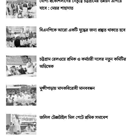
যোগ্য প্রকৌশলীদের নেতৃত্বে চট্টগ্রামের উন্নয়ন এগিয়ে
যাবে : মেয়র শাহাদাত
বিএনপিকে আরো একটি যুদ্ধের জন্য প্রস্তুত থাকতে হবে
চট্টগ্রাম রেলওয়ে শ্রমিক ও কর্মচারী দলের নতুন কমিটির
অভিষেক
মুন্সীপাড়ায় মাদকবিরোধী মানববন্ধন
জলিল টেক্সটাইল মিল গেটে শ্রমিক সমাবেশ