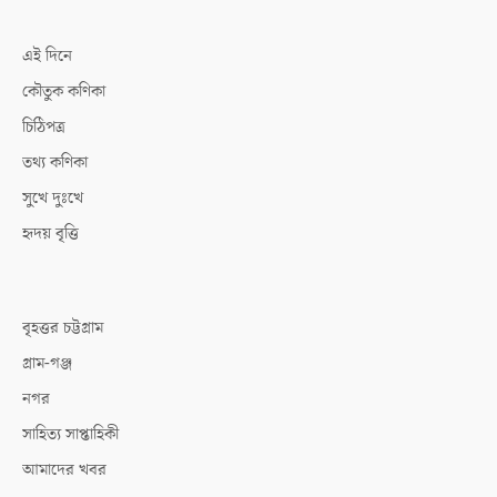
এই দিনে
কৌতুক কণিকা
চিঠিপত্র
তথ্য কণিকা
সুখে দুঃখে
হৃদয় বৃত্তি
বৃহত্তর চট্টগ্রাম
গ্রাম-গঞ্জ
নগর
সাহিত্য সাপ্তাহিকী
আমাদের খবর