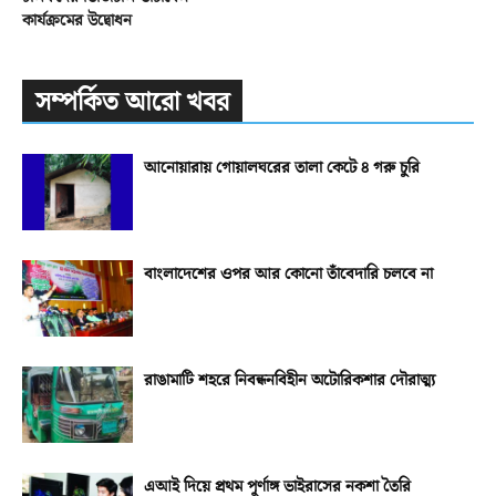
কার্যক্রমের উদ্বোধন
সম্পর্কিত আরো খবর
আনোয়ারায় গোয়ালঘরের তালা কেটে ৪ গরু চুরি
বাংলাদেশের ওপর আর কোনো তাঁবেদারি চলবে না
রাঙামাটি শহরে নিবন্ধনবিহীন অটোরিকশার দৌরাত্ম্য
এআই দিয়ে প্রথম পূর্ণাঙ্গ ভাইরাসের নকশা তৈরি