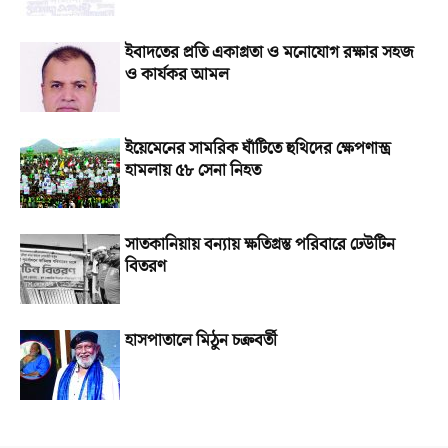
ইবাদতের প্রতি একাগ্রতা ও মনোযোগ রক্ষার সহজ
ও কার্যকর আমল
ইয়েমেনের সামরিক ঘাঁটিতে হুথিদের ক্ষেপণাস্ত্র
হামলায় ৫৮ সেনা নিহত
সাতকানিয়ায় বন্যায় ক্ষতিগ্রস্ত পরিবারে ঢেউটিন
বিতরণ
হাসপাতালে মিঠুন চক্রবর্তী