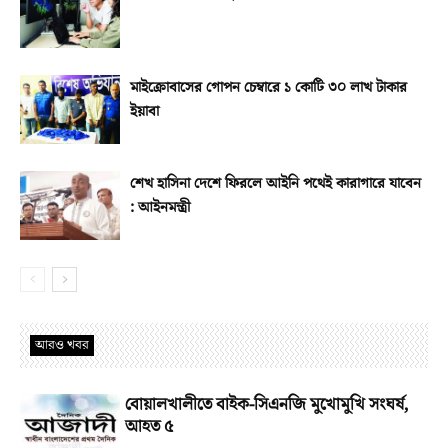
মাইক্রোবাসের গোপন চেম্বারে ১ কোটি ৩০ লাখ টাকার
ইয়াবা
শেখ হাসিনা দেশে ফিরলে আইনি পথেই কারাগারে যাবেন
: আইনমন্ত্রী
আরও খবর
বোয়ালখালীতে বাইক-সিএনজি মুখোমুখি সংঘর্ষ,
আহত ৫