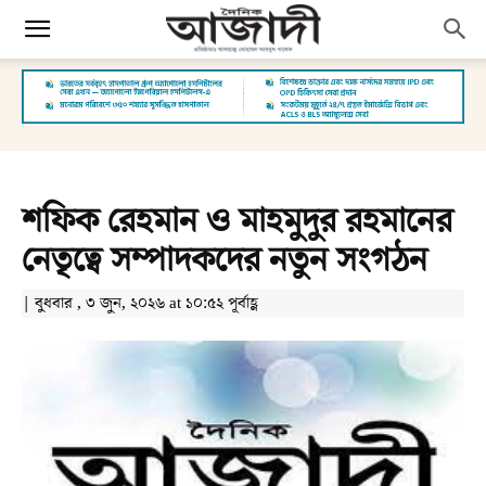
শফিক রেহমান ও মাহমুদুর রহমানের
নেতৃত্বে সম্পাদকদের নতুন সংগঠন
| বুধবার , ৩ জুন, ২০২৬ at ১০:৫২ পূর্বাহ্ণ