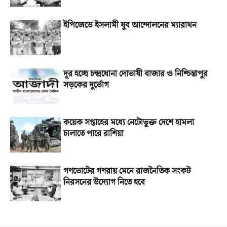
ইপিজেডে ইসলামী যুব আন্দোলনের ম্যারাথন
দূর হচ্ছে চন্দ্রঘোনা দোভাষী বাজার ও নিশ্চিন্তাপুর
সড়কের দুর্ভোগ
কয়েক সপ্তাহের মধ্যে নেটোভুক্ত দেশে হামলা
চালাতে পারে রাশিয়া
গণভোটের গণরায় মেনে রাজনৈতিক সংকট
নিরসনের উদ্যোগ নিতে হবে