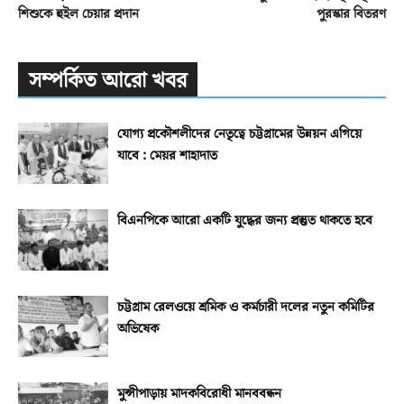
শিশুকে হুইল চেয়ার প্রদান
পুরস্কার বিতরণ
সম্পর্কিত আরো খবর
যোগ্য প্রকৌশলীদের নেতৃত্বে চট্টগ্রামের উন্নয়ন এগিয়ে
যাবে : মেয়র শাহাদাত
বিএনপিকে আরো একটি যুদ্ধের জন্য প্রস্তুত থাকতে হবে
চট্টগ্রাম রেলওয়ে শ্রমিক ও কর্মচারী দলের নতুন কমিটির
অভিষেক
মুন্সীপাড়ায় মাদকবিরোধী মানববন্ধন