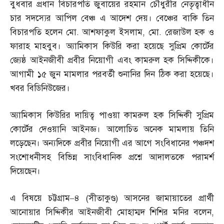
বুধবার প্রধান বিচারপতি জুবায়ের রহমান চৌধুরীর নেতৃত্বাধীন
চার সদস্যের আপিল বেঞ্চ এ আদেশ দেয়। বেঞ্চের বাকি তিন
বিচারপতি হলেন মো
.
আশফাকুল ইসলাম
,
মো
.
রেজাউল হক ও
ফারাহ মাহবুব। অ্যামিকাস কিউরি করা হয়েছে সুপ্রিম কোর্টের
জ্যেষ্ঠ আইনজীবী প্রবীর নিয়োগী এবং কামরুল হক সিদ্দিকীকে।
আগামী ১৫ জুন মামলার পরবর্তী শুনানির দিন ঠিক করা হয়েছে।
খবর বিডিনিউজের।
অ্যামিকাস কিউরির দায়িত্ব পাওয়া কামরুল হক সিদ্দিকী সুপ্রিম
কোর্টের দেওয়ানি আইনজ্ঞ। আলোচিত অনেক মামলায় তিনি
লড়েছেন। অন্যদিকে প্রবীর নিয়োগী এর আগে সংবিধানের পঞ্চদশ
সংশোধনীসহ বিভিন্ন সাংবিধানিক প্রশ্নে আদালতকে পরামর্শ
দিয়েছেন।
এ বিষয়ে চট্টগ্রাম
–
৪
(
সীতাকুণ্ড
)
আসনের জামায়াতের প্রার্থী
আনোয়ার সিদ্দিকীর আইনজীবী মোহাম্মদ শিশির মনির বলেন
,