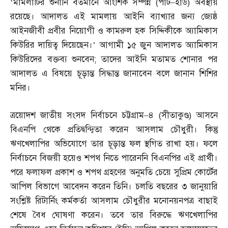
‘
মামলাটির শুনানি বর্তমানে আংশিক সম্পন্ন
(
পার্ট
–
হার্ড
)
অবস্থায়
রয়েছে। আদালত এই মামলায় আইনি ব্যাখ্যার জন্য জ্যেষ্ঠ
আইনজীবী প্রবীর নিয়োগী ও কামরুল হক সিদ্দিকীকে অ্যামিকাস
কিউরির দায়িত্ব দিয়েছেন।’ আগামী ১৫ জুন আদালত অ্যামিকাস
কিউরিদের বক্তব্য শুনবেন
;
তাদের আইনি মতামত শোনার পর
আদালত এ বিষয়ে চূড়ান্ত সিদ্ধান্ত জানাবেন বলে জানান শিশির
মনির।
ত্রয়োদশ জাতীয় সংসদ নির্বাচনে চট্টগ্রাম
–
৪
(
সীতাকুণ্ড
)
আসনে
বিএনপি থেকে প্রতিদ্বন্দ্বিতা করেন আসলাম চৌধুরী। কিন্তু
ঋণখেলাপির অভিযোগে তার চূড়ান্ত ফল স্থগিত রাখা হয়। ফলে
নির্বাচনে বিজয়ী হয়েও শপথ নিতে পারেননি বিএনপির এই প্রার্থী।
পরে ফলাফল প্রকাশ ও শপথ গ্রহণের অনুমতি চেয়ে সুপ্রিম কোর্টের
আপিল বিভাগে আবেদন করেন তিনি। চলতি বছরের ৩ জানুয়ারি
সংশ্লিষ্ট রিটার্নিং কর্মকর্তা আসলাম চৌধুরীর মনোনয়নপত্র বাছাই
শেষে বৈধ ঘোষণা করেন। তবে তার বিরুদ্ধে ঋণখেলাপির