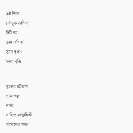
এই দিনে
কৌতুক কণিকা
চিঠিপত্র
তথ্য কণিকা
সুখে দুঃখে
হৃদয় বৃত্তি
বৃহত্তর চট্টগ্রাম
গ্রাম-গঞ্জ
নগর
সাহিত্য সাপ্তাহিকী
আমাদের খবর