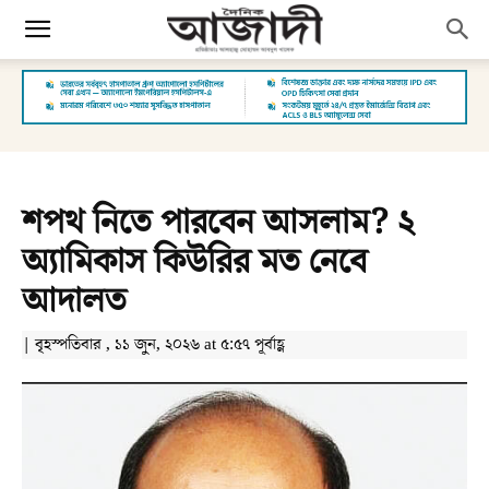
শপথ নিতে পারবেন আসলাম? ২
অ্যামিকাস কিউরির মত নেবে
আদালত
| বৃহস্পতিবার , ১১ জুন, ২০২৬ at ৫:৫৭ পূর্বাহ্ণ