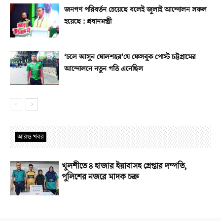
জনগণ পরিবর্তন চেয়েছে বলেই জুলাই আন্দোলন সফল
হয়েছে : প্রধানমন্ত্রী
‘চলে আসুন ষোলশহর’যে ফেসবুক পোস্ট চট্টগ্রামের
আন্দোলনে নতুন গতি এনেছিল
আরও খবর
খুলশীতে ৪ হাজার ইয়াবাসহ গ্রেপ্তার দম্পতি,
পুলিশের নজরে মাদক চক্র