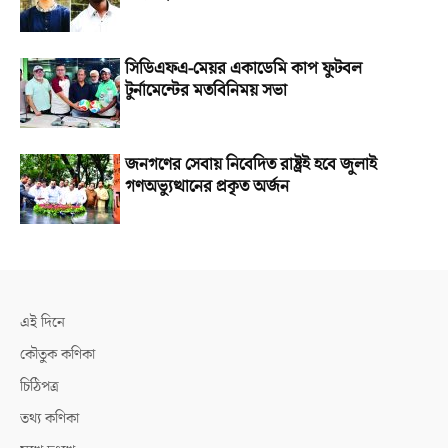
সিডিএফএ-মেয়র একাডেমি কাপ ফুটবল
টুর্নামেন্টের মতবিনিময় সভা
জনগণের সেবায় নিবেদিত রাষ্ট্রই হবে জুলাই
গণঅভ্যুত্থানের প্রকৃত অর্জন
এই দিনে
কৌতুক কণিকা
চিঠিপত্র
তথ্য কণিকা