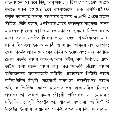
বাস্তবায়নের মাধ্যমে কিছু আধুনিক চক্ষু চিকিৎসা সরঞ্জাম সংগ্রহ
করতে সক্ষম হয়েছে। তবে বাংলাদেশের জন্য এলসিআইএফ
কর্তৃক বরাদ্দকৃত সম্ভাব্য সহায়তার তুলনায় এ প্রাপ্তি এখনো অত্যন্ত
সীমিত। তিনি বলেন
,
এলসিআইএফের বরাদ্দকৃত সহায়তা দেশের
মানবকল্যাণমূলক কার্যক্রমে যথাযথভাবে ব্যবহার নিশ্চিত করতে
হবে। সভায় উপস্থিত ছিলেন প্রাক্তন জেলা গভর্নরবৃন্দের মধ্যে
লায়ন সিরাজুল হক আনসারী ও লায়ন আল
–
সাদাৎ দোভাষ
;
জেলা গভর্নর লায়ন মোসলেহ উদ্দিন আহমেদ অপু
;
সদ্য নির্বাচিত
জেলা গভর্নর লায়ন কামরুজ্জামান লিটন
;
সদ্য নির্বাচিত প্রথম
ভাইস জেলা গভর্নর লায়ন আবু বক্কর সিদ্দিকী
;
চট্টগ্রাম লায়ন্স
ফাউন্ডেশনের ম্যানেজমেন্ট কমিটির চেয়ারম্যান পিডিজি লায়ন
নাসির উদ্দিন চৌধুরী
;
সেক্রেটারি লায়ন ডা
.
দেবাশীষ দত্ত
;
লায়ন্স
আই ইনস্টিটিউট অ্যান্ড হাসপাতালের একাডেমিক ডিরেক্টর
প্রফেসর ডা
.
প্রকাশ কুমার চৌধুরী
;
পরিচালক ডা
.
মোহাম্মদ
মহিউদ্দিন
;
ডেপুটি ডিরেক্টর ডা
.
শাবানা সুলতানা
;
অ্যাসিস্ট্যান্ট
ডিরেক্টর ইনসাফি হান্নানসহ গভর্নিং বডির সম্মানিত সদস্যবৃন্দ।