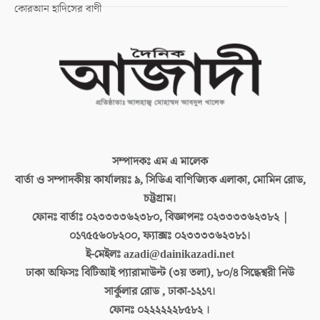
কোরআন হাদিসের বাণী
সম্পাদকঃ
এম এ মালেক
বার্তা ও সম্পাদকীয় কার্যালয়ঃ
৯, সিডিএ বাণিজ্যিক এলাকা, মোমিন রোড,
চট্টগ্রাম।
ফোনঃ বার্তাঃ
০২৩৩৩৩৬২৩৮০, বিজ্ঞাপনঃ ০২৩৩৩৩৬২৩৮২ |
০১৭৫৫৬০৮২০০, ফ্যাক্সঃ ০২৩৩৩৩৬২৩৮১।
ই-মেইলঃ
azadi@dainikazadi.net
ঢাকা অফিসঃ
বিটিআই প্যারামাউন্ট (৩য় তলা), ৮০/৪ সিদ্ধেশ্বরী নিউ
সার্কুলার রোড , ঢাকা-১২১৭।
ফোনঃ
০২২২২২২৮৫৮২ ।