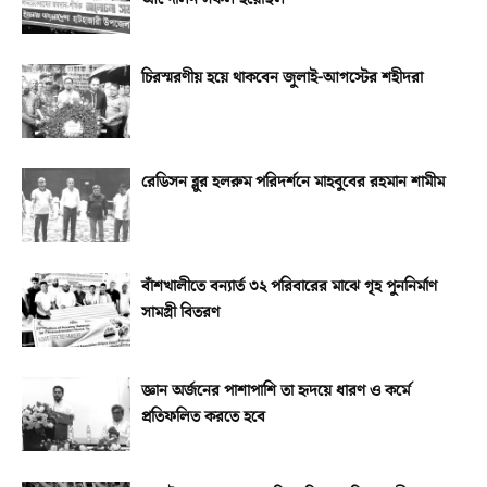
চিরস্মরণীয় হয়ে থাকবেন জুলাই-আগস্টের শহীদরা
রেডিসন ব্লুর হলরুম পরিদর্শনে মাহবুবের রহমান শামীম
বাঁশখালীতে বন্যার্ত ৩২ পরিবারের মাঝে গৃহ পুননির্মাণ
সামগ্রী বিতরণ
জ্ঞান অর্জনের পাশাপাশি তা হৃদয়ে ধারণ ও কর্মে
প্রতিফলিত করতে হবে