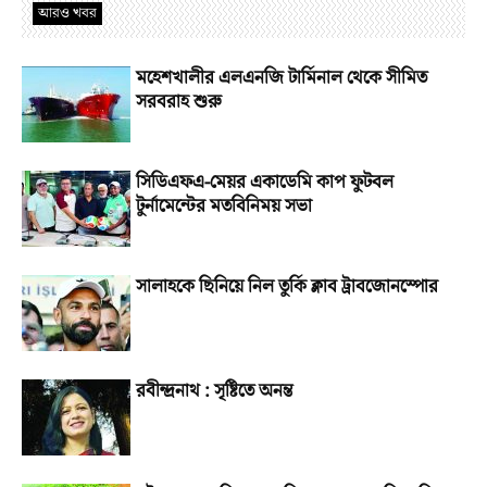
আরও খবর
মহেশখালীর এলএনজি টার্মিনাল থেকে সীমিত
সরবরাহ শুরু
সিডিএফএ-মেয়র একাডেমি কাপ ফুটবল
টুর্নামেন্টের মতবিনিময় সভা
সালাহকে ছিনিয়ে নিল তুর্কি ক্লাব ট্রাবজোনস্পোর
রবীন্দ্রনাথ : সৃষ্টিতে অনন্ত