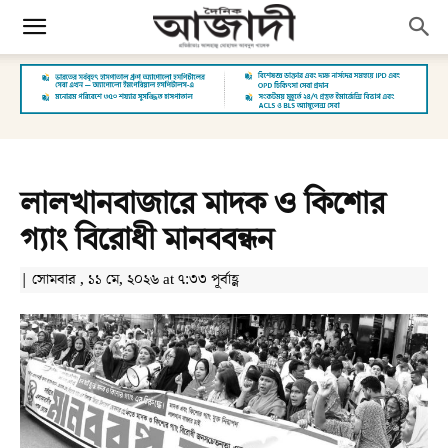
লালখানবাজারে মাদক ও কিশোর
গ্যাং বিরোধী মানববন্ধন
| সোমবার , ১১ মে, ২০২৬ at ৭:৩৩ পূর্বাহ্ণ