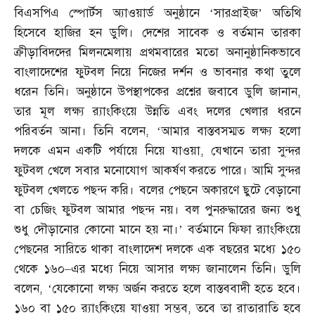
বিএসপিএ স্পোর্টস অ্যাওয়ার্ড অনুষ্ঠানে ‘সারপ্রাইজ’ অতিথি
হিসেবে হাজির হন ডুলি। দেশের সাবেক ও বর্তমান তারকা
ক্রীড়াবিদদের মিলনমেলায় প্রথমবারের মতো অনানুষ্ঠানিকভাবে
বাংলাদেশের ফুটবল নিয়ে নিজের দর্শন ও ভাবনার কথা তুলে
ধরেন তিনি। অনুষ্ঠানে উপস্থাপকের প্রশ্নের জবাবে ডুলি জানান
,
তার মূল লক্ষ্য র‌্যাংকিংয়ে উন্নতি এবং দলের খেলার ধরনে
পরিবর্তন আনা। তিনি বলেন
, ‘
আমার বাস্তবসম্মত লক্ষ্য হলো
দলকে এমন একটি পর্যায়ে নিয়ে যাওয়া
,
যেখানে তারা সুন্দর
ফুটবল খেলে সবার মনোযোগ আকর্ষণ করতে পারে। আমি সুন্দর
ফুটবল খেলতে পছন্দ করি। বলের পেছনে অকারণে ছুটে বেড়ানো
বা চেজিং ফুটবল আমার পছন্দ নয়। বল পুনরুদ্ধারের জন্য শুধু
শুধু দৌড়ানোর কোনো মানে হয় না।’ বর্তমানে ফিফা র‌্যাংকিংয়ে
পেছনের সারিতে থাকা বাংলাদেশ দলকে এক বছরের মধ্যে ১৫০
থেকে ১৬০
–
এর মধ্যে নিয়ে আসার লক্ষ্য জানালেন তিনি। ডুলি
বলেন
, ‘
যেকোনো লক্ষ্য অর্জন করতে হলে বাস্তববাদী হতে হবে।
১৬০ বা ১৫০ র‌্যাংকিংয়ে যাওয়া সম্ভব
,
তবে তা রাতারাতি হবে