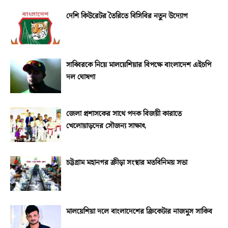
দেশি কিউরেটর তৈরিতে বিসিবির নতুন উদ্যোগ
সাব্বিরকে নিয়ে মালয়েশিয়ার বিপক্ষে বাংলাদেশ এইচপি
দল ঘোষণা
জেলা প্রশাসকের সাথে পদক বিজয়ী কারাতে
খেলোয়াড়দের সৌজন্য সাক্ষাৎ
চট্টগ্রাম মহানগর ক্রীড়া সংস্থার মতবিনিময় সভা
মালয়েশিয়া দলে বাংলাদেশের ক্রিকেটার নাজমুস সাকিব