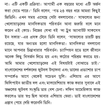
না। এটি একটি প্রক্রিয়া। আগামী এক বছরের মধ্যে এটি অর্জন
করা যেতে পারে।’ তিনি বলেন
, ‘
গত ২৩ বছর ধরে আমরা কিছুই
জিতিনি। এখন সময় এসেছে সেটা বদলানোর।’ সাফল্যের জন্য
খেলোয়াড়দের মানসিকতায় পরিবর্তন আনা জরুরি বলে মনে
করেন এই কোচ। নিজের লেখা বই ‘দ্য ট্রুথ অ্যাবাউট সাকসেস
ইন সকার’
–
এর প্রসঙ্গ টেনে তিনি বলেন
, ‘
সাফল্যের চারটি স্তম্ভ
রয়েছে
,
যার অন্যতম হলো মানসিকতা। মানসিকতা বদলানো
মানে আপনার চিন্তাধারার পরিবর্তন। চ্যাম্পিয়ন হতে হলে জীবনে
অনেক কিছু বিসর্জন দিতে হয় এবং কঠোর পরিশ্রম করতে হয়।
আমি আমার খেলোয়াড়দের এই বিষয়টাই বোঝাতে চাই।’
বাংলাদেশের দর্শকদের ফুটবল উন্মাদনা এবং তাদের প্রত্যাশার চাপ
সম্পর্কেও আগে থেকেই সচেতন ডুলি। এশিয়ায় এর আগে
ফিলিপাইন জাতীয় দল এবং মালয়েশিয়ায় কাজ করার সুবাদে এই
অঞ্চলের ফুটবল সংস্কৃতি তার বেশ চেনা। দক্ষিণ আমেরিকায় কাজ
করলেও তার স্বপ্ন ছিল আবার এশিয়ায় ফেরা। তাই বাংলাদেশের
প্রস্তাব পেয়ে দেরি করেননি তিনি।