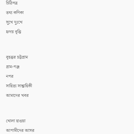
চিঠিপত্র
তথ্য কণিকা
সুখে দুঃখে
হৃদয় বৃত্তি
বৃহত্তর চট্টগ্রাম
গ্রাম-গঞ্জ
নগর
সাহিত্য সাপ্তাহিকী
আমাদের খবর
খোলা হাওয়া
আগামীদের আসর