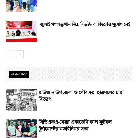
জুলাই গণঅভ্যুত্থান নিয়ে বিভক্তি বা বিতর্কের সুযোগ নেই
আরও খবর
রাউজান উপজেলা ও পৌরসভা ছাত্রদলের চারা
বিতরণ
সিডিএফএ-মেয়র একাডেমি কাপ ফুটবল
টুর্নামেন্টের মতবিনিময় সভা