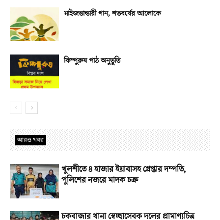
মাইজভান্ডারী গান, শতবর্ষের আলোকে
কিম্পুরুষ পাঠ অনুভূতি
আরও খবর
খুলশীতে ৪ হাজার ইয়াবাসহ গ্রেপ্তার দম্পতি,
পুলিশের নজরে মাদক চক্র
চকবাজার থানা স্বেচ্ছাসেবক দলের প্রামাণ্যচিত্র