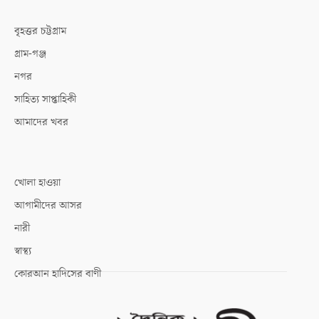
বৃহত্তর চট্টগ্রাম
গ্রাম-গঞ্জ
নগর
সাহিত্য সাপ্তাহিকী
আমাদের খবর
খোলা হাওয়া
আগামীদের আসর
নারী
স্বাস্থ্য
কোরআন হাদিসের বাণী