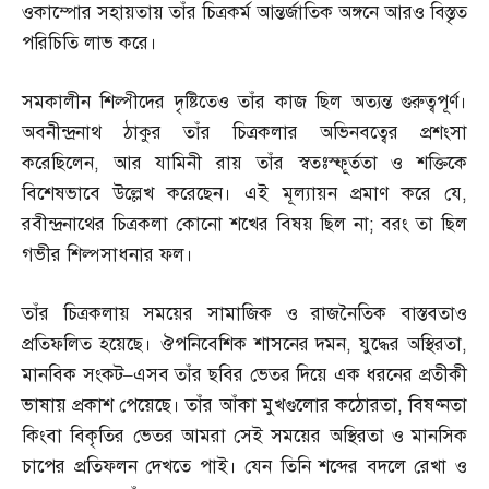
ওকাম্পোর সহায়তায় তাঁর চিত্রকর্ম আন্তর্জাতিক অঙ্গনে আরও বিস্তৃত
পরিচিতি লাভ করে।
সমকালীন শিল্পীদের দৃষ্টিতেও তাঁর কাজ ছিল অত্যন্ত গুরুত্বপূর্ণ।
অবনীন্দ্রনাথ ঠাকুর তাঁর চিত্রকলার অভিনবত্বের প্রশংসা
করেছিলেন
,
আর যামিনী রায় তাঁর স্বতঃস্ফূর্ততা ও শক্তিকে
বিশেষভাবে উল্লেখ করেছেন। এই মূল্যায়ন প্রমাণ করে যে
,
রবীন্দ্রনাথের চিত্রকলা কোনো শখের বিষয় ছিল না
;
বরং তা ছিল
গভীর শিল্পসাধনার ফল।
তাঁর চিত্রকলায় সময়ের সামাজিক ও রাজনৈতিক বাস্তবতাও
প্রতিফলিত হয়েছে। ঔপনিবেশিক শাসনের দমন
,
যুদ্ধের অস্থিরতা
,
মানবিক সংকট
–
এসব তাঁর ছবির ভেতর দিয়ে এক ধরনের প্রতীকী
ভাষায় প্রকাশ পেয়েছে। তাঁর আঁকা মুখগুলোর কঠোরতা
,
বিষণ্নতা
কিংবা বিকৃতির ভেতর আমরা সেই সময়ের অস্থিরতা ও মানসিক
চাপের প্রতিফলন দেখতে পাই। যেন তিনি শব্দের বদলে রেখা ও