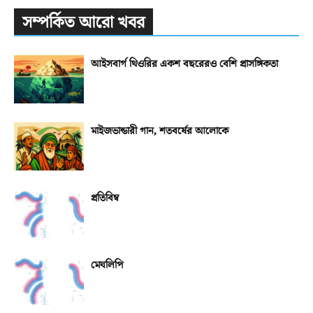
সম্পর্কিত আরো খবর
আইসবার্গ থিওরির একশ বছরেরও বেশি প্রাসঙ্গিকতা
মাইজভান্ডারী গান, শতবর্ষের আলোকে
প্রতিবিম্ব
মেঘলিপি