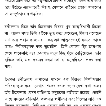
ভেতরে গ্রহণ করে তা নতুনভাবে প্রকাশ করেছেন। ফলে তাঁর কাজ
হয়ে উঠেছে একেবারেই নিজস্ব
,
যেখানে বাইরের প্রভাব থাকলেও
তা সম্পূর্ণভাবে রূপান্তরিত।
রবীন্দ্রনাথ নিজে তাঁর চিত্রকলার বিষয়ে খুব আত্মবিশ্বাসী ছিলেন
না। অনেক সময় তিনি এটিকে তুচ্ছ করে দেখেছেন
,
কিংবা বলেছেন
এটি তাঁর প্রধান কাজ নয়। কিন্তু এই আত্মসন্দেহই হয়তো তাঁকে
আরও নিরীক্ষামূলক করে তুলেছিল। তিনি কোনো স্থির জায়গায়
থেমে থাকেননি
;
বরং ক্রমাগত নতুন কিছু খুঁজে বেড়িয়েছেন। তাঁর
ছবিতে তাই এক ধরনের চলমানতা ও অনুসন্ধিৎসা লক্ষ্য করা
যায়।
চিত্রকর রবীন্দ্রনাথ আমাদের সামনে এক ভিন্নতর শিল্পীসত্তার
পরিচয় তুলে ধরে
–
যেখানে শব্দের বদলে রং ও রেখা কথা বলে।
তাঁর চিত্রকলায় যেমন ব্যক্তিগত অনুভবের গভীরতা রয়েছে
,
তেমনি
আছে সময়ের প্রতিচ্ছবি
,
কল্পনার স্বাধীনতা এবং শিল্পের প্রতি এক
নিরন্তর অনুসন্ধান। তিনি শুধু একজন কবি নন
,
শুধু একজন লেখক