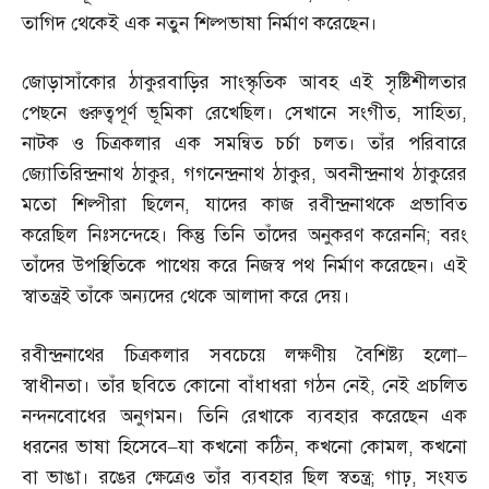
তাগিদ থেকেই এক নতুন শিল্পভাষা নির্মাণ করেছেন।
জোড়াসাঁকোর ঠাকুরবাড়ির সাংস্কৃতিক আবহ এই সৃষ্টিশীলতার
পেছনে গুরুত্বপূর্ণ ভূমিকা রেখেছিল। সেখানে সংগীত
,
সাহিত্য
,
নাটক ও চিত্রকলার এক সমন্বিত চর্চা চলত। তাঁর পরিবারে
জ্যোতিরিন্দ্রনাথ ঠাকুর
,
গগনেন্দ্রনাথ ঠাকুর
,
অবনীন্দ্রনাথ ঠাকুরের
মতো শিল্পীরা ছিলেন
,
যাদের কাজ রবীন্দ্রনাথকে প্রভাবিত
করেছিল নিঃসন্দেহে। কিন্তু তিনি তাঁদের অনুকরণ করেননি
;
বরং
তাঁদের উপস্থিতিকে পাথেয় করে নিজস্ব পথ নির্মাণ করেছেন। এই
স্বাতন্ত্রই তাঁকে অন্যদের থেকে আলাদা করে দেয়।
রবীন্দ্রনাথের চিত্রকলার সবচেয়ে লক্ষণীয় বৈশিষ্ট্য হলো
–
স্বাধীনতা। তাঁর ছবিতে কোনো বাঁধাধরা গঠন নেই
,
নেই প্রচলিত
নন্দনবোধের অনুগমন। তিনি রেখাকে ব্যবহার করেছেন এক
ধরনের ভাষা হিসেবে
–
যা কখনো কঠিন
,
কখনো কোমল
,
কখনো
বা ভাঙা। রঙের ক্ষেত্রেও তাঁর ব্যবহার ছিল স্বতন্ত্র
;
গাঢ়
,
সংযত