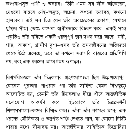
কল্পনাপ্রসূত প্রাণী ও অবয়ব। তিনি এমন সব জীব আঁকেছেন
,
যেগুলো বাস্তবে নেই
–
অদ্ভুত
,
অচেনা
,
কখনো ভয়াবহ
,
কখনো
হাস্যকর। এই সব চিত্র যেন তাঁর অবচেতনের প্রকাশ
,
যেখানে
যুক্তির সীমা ভেঙে কল্পনা স্বাধীনভাবে বিচরণ করে। একই সঙ্গে
প্রকৃতিও তাঁর ছবিতে একটি গুরুত্বপূর্ণ স্থান দখল করে আছে। নদী
,
গাছ
,
আকাশ
,
গ্রামীণ দৃশ্য
–
এসব তাঁর ভ্রমণজীবনের অভিজ্ঞতা
থেকে উঠে এসেছে
,
তবে তা কখনো সরাসরি বাস্তবের প্রতিলিপি
নয়
;
বরং এক ধরনের আবেগময় রূপান্তর।
বিশ্বপরিমণ্ডলে তাঁর চিত্রকলার গ্রহণযোগ্যতা ছিল উল্লেখযোগ্য।
নোবেল পুরস্কার পাওয়ার পর তাঁর সাহিত্য যেমন বিশ্বজুড়ে
আলোচিত হয়
,
তেমনি তাঁর চিত্রকলাও ধীরে ধীরে আন্তর্জাতিক
মনোযোগ আকর্ষণ করে। ইউরোপে তাঁর চিত্রপ্রদর্শনী
শিল্পসমালোচকদের বিস্মিত করে। তাঁরা তাঁর কাজের মধ্যে এক
ধরনের মৌলিকতা ও অন্তর্গত শক্তি দেখতে পান
,
যা কোনো নির্দিষ্ট
ধারার মধ্যে সীমাবদ্ধ নয়। আর্জেন্টিনার সাহিত্যিক ভিক্টোরিয়া