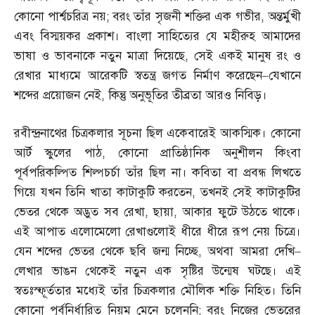
কোনো পার্শ্বচরিত্র নয়
;
বরং তাঁর সৃজনী শক্তির এক গভীর
,
অন্তর্মুখী
এবং বিস্ময়কর প্রকাশ। বাংলা সাহিত্যের যে মহীরুহ আমাদের
ভাষা ও ভাবনাকে নতুন মাত্রা দিয়েছে
,
সেই একই মানুষ রং ও
রেখার মাধ্যমে আরেকটি স্বতন্ত্র জগত নির্মাণ করেছেন
–
যেখানে
শব্দের প্রয়োজন নেই
,
কিন্তু অনুভূতির তীব্রতা আরও নিবিড়।
রবীন্দ্রনাথের চিত্রকলার সূচনা ছিল একেবারেই আকস্মিক। কোনো
আর্ট স্কুলের পাঠ
,
কোনো প্রাতিষ্ঠানিক অনুশীলন কিংবা
পূর্বপরিকল্পিত শিল্পচর্চা তাঁর ছিল না। কবিতা বা প্রবন্ধ লিখতে
গিয়ে যখন তিনি খাতা কাটাকুটি করতেন
,
তখনই সেই কাটাকুটির
ভেতর থেকে অদ্ভুত সব রেখা
,
ছায়া
,
আকার ফুটে উঠতে থাকে।
এই আপাত এলোমেলো রেখাগুলোই ধীরে ধীরে রূপ নেয় চিত্রে।
যেন শব্দের ভেতর থেকে ছবি জন্ম নিচ্ছে
,
অথবা আমরা দেখি
–
লেখার ভাঙন থেকেই নতুন এক সৃষ্টির উন্মেষ ঘটছে। এই
স্বতঃস্ফূর্ততার মধ্যেই তাঁর চিত্রকলার মৌলিক শক্তি নিহিত। তিনি
কোনো পূর্বনির্ধারিত নিয়ম মেনে চলেননি
;
বরং নিজের ভেতরের