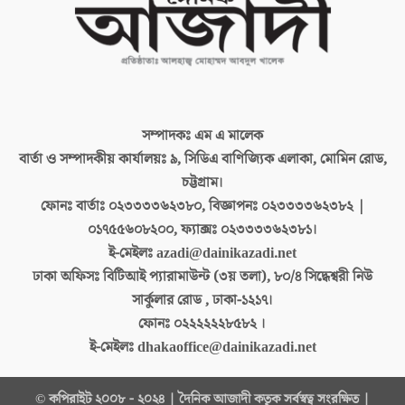
সম্পাদকঃ
এম এ মালেক
বার্তা ও সম্পাদকীয় কার্যালয়ঃ
৯, সিডিএ বাণিজ্যিক এলাকা, মোমিন রোড,
চট্টগ্রাম।
ফোনঃ বার্তাঃ
০২৩৩৩৩৬২৩৮০, বিজ্ঞাপনঃ ০২৩৩৩৩৬২৩৮২ |
০১৭৫৫৬০৮২০০, ফ্যাক্সঃ ০২৩৩৩৩৬২৩৮১।
ই-মেইলঃ
azadi@dainikazadi.net
ঢাকা অফিসঃ
বিটিআই প্যারামাউন্ট (৩য় তলা), ৮০/৪ সিদ্ধেশ্বরী নিউ
সার্কুলার রোড , ঢাকা-১২১৭।
ফোনঃ
০২২২২২২৮৫৮২ ।
ই-মেইলঃ
dhakaoffice@dainikazadi.net
© কপিরাইট ২০০৮ - ২০২৪ | দৈনিক আজাদী কতৃক সর্বস্বত্ব সংরক্ষিত |