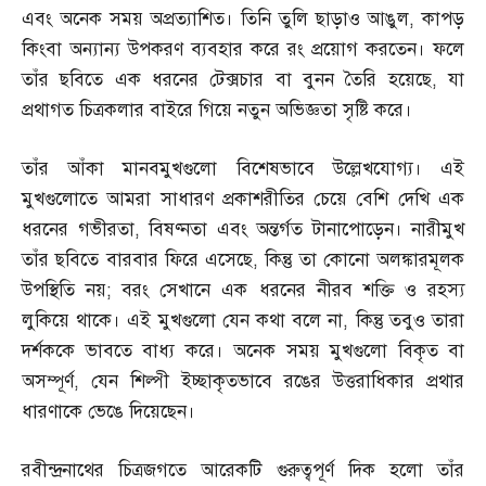
এবং অনেক সময় অপ্রত্যাশিত। তিনি তুলি ছাড়াও আঙুল
,
কাপড়
কিংবা অন্যান্য উপকরণ ব্যবহার করে রং প্রয়োগ করতেন। ফলে
তাঁর ছবিতে এক ধরনের টেক্সচার বা বুনন তৈরি হয়েছে
,
যা
প্রথাগত চিত্রকলার বাইরে গিয়ে নতুন অভিজ্ঞতা সৃষ্টি করে।
তাঁর আঁকা মানবমুখগুলো বিশেষভাবে উল্লেখযোগ্য। এই
মুখগুলোতে আমরা সাধারণ প্রকাশরীতির চেয়ে বেশি দেখি এক
ধরনের গভীরতা
,
বিষণ্নতা এবং অন্তর্গত টানাপোড়েন। নারীমুখ
তাঁর ছবিতে বারবার ফিরে এসেছে
,
কিন্তু তা কোনো অলঙ্কারমূলক
উপস্থিতি নয়
;
বরং সেখানে এক ধরনের নীরব শক্তি ও রহস্য
লুকিয়ে থাকে। এই মুখগুলো যেন কথা বলে না
,
কিন্তু তবুও তারা
দর্শককে ভাবতে বাধ্য করে। অনেক সময় মুখগুলো বিকৃত বা
অসম্পূর্ণ
,
যেন শিল্পী ইচ্ছাকৃতভাবে রঙের উত্তরাধিকার প্রথার
ধারণাকে ভেঙে দিয়েছেন।
রবীন্দ্রনাথের চিত্রজগতে আরেকটি গুরুত্বপূর্ণ দিক হলো তাঁর