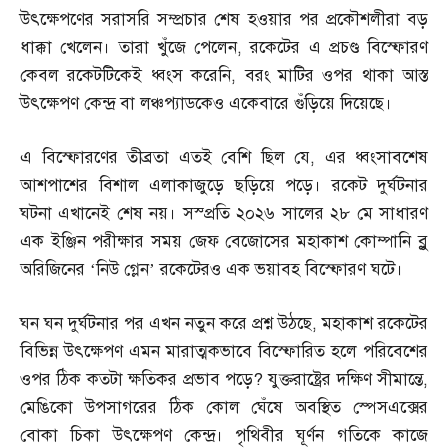
উৎক্ষেপণের সরাসরি সম্প্রচার শেষ হওয়ার পর প্রকৌশলীরা বড়
ধাক্কা খেলেন। তারা খুঁজে পেলেন
,
রকেটের এ প্রচণ্ড বিস্ফোরণ
কেবল রকেটটিকেই ধ্বংস করেনি
,
বরং মাটির ওপর থাকা আস্ত
উৎক্ষেপণ কেন্দ্র বা লঞ্চপ্যাডকেও একেবারে গুঁড়িয়ে দিয়েছে।
এ বিস্ফোরণের তীব্রতা এতই বেশি ছিল যে
,
এর ধ্বংসাবশেষ
আশপাশের বিশাল এলাকাজুড়ে ছড়িয়ে পড়ে। রকেট দুর্ঘটনার
ঘটনা এখানেই শেষ নয়। সস্প্রতি ২০২৬ সালের ২৮ মে সাধারণ
এক ইঞ্জিন পরীক্ষার সময় জেফ বেজোসের মহাকাশ কোম্পানি ব্লু
অরিজিনের ‘নিউ গ্লেন’ রকেটেরও এক ভয়াবহ বিস্ফোরণ ঘটে।
ঘন ঘন দুর্ঘটনার পর এখন নতুন করে প্রশ্ন উঠছে
,
মহাকাশ রকেটের
বিভিন্ন উৎক্ষেপণ এমন মারাত্মকভাবে বিস্ফোরিত হলে পরিবেশের
ওপর ঠিক কতটা ক্ষতিকর প্রভাব পড়ে
?
যুক্তরাষ্ট্রের দক্ষিণ সীমান্তে
,
মেঙিকো উপসাগরের ঠিক কোল ঘেঁষে অবস্থিত স্পেসএক্সের
বোকা চিকা উৎক্ষেপণ কেন্দ্র। পৃথিবীর ঘূর্ণন গতিকে কাজে