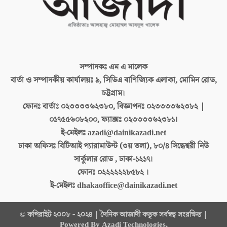
সম্পাদকঃ
এম এ মালেক
বার্তা ও সম্পাদকীয় কার্যালয়ঃ
৯, সিডিএ বাণিজ্যিক এলাকা, মোমিন রোড,
চট্টগ্রাম।
ফোনঃ বার্তাঃ
০২৩৩৩৩৬২৩৮০, বিজ্ঞাপনঃ ০২৩৩৩৩৬২৩৮২ |
০১৭৫৫৬০৮২০০, ফ্যাক্সঃ ০২৩৩৩৩৬২৩৮১।
ই-মেইলঃ
azadi@dainikazadi.net
ঢাকা অফিসঃ
বিটিআই প্যারামাউন্ট (৩য় তলা), ৮০/৪ সিদ্ধেশ্বরী নিউ
সার্কুলার রোড , ঢাকা-১২১৭।
ফোনঃ
০২২২২২২৮৫৮২ ।
ই-মেইলঃ
dhakaoffice@dainikazadi.net
© কপিরাইট ২০০৮ - ২০২৪ | দৈনিক আজাদী কতৃক সর্বস্বত্ব সংরক্ষিত |
Powered By Azadi Technologies.