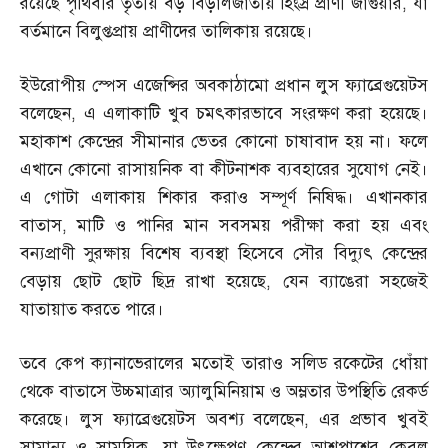
রয়েছে পৃথিবীর তৃতীয় বড় বিড়ালজাতীয় হিংস্র প্রাণী জাগুয়ার
,
যা
বর্তমানে বিলুপ্তপ্রায় প্রাণীদের তালিকায় রয়েছে।
ইউরোপীয় স্পেস এজেন্সির অবকাঠামো প্রধান লুস ফ্যাব্রেগুয়েটস
বলেছেন
,
এ এলাকাটি খুব চমৎকারভাবে সংরক্ষণ করা হয়েছে।
মহাকাশ কেন্দ্রের সীমানার ভেতর কোনো চাষাবাদ হয় না। ফলে
এখানে কোনো রাসায়নিক বা কীটনাশক ব্যবহারের সুযোগ নেই।
এ গোটা এলাকায় শিকার করাও সম্পূর্ণ নিষিদ্ধ। এখানকার
বাতাস
,
মাটি ও পানির মান সবসময় পরীক্ষা করা হয় এবং
বন্যপ্রাণী সুরক্ষায় বিশেষ ব্যবস্থা হিসেবে সৌর বিদ্যুৎ কেন্দ্রের
বেড়ায় ছোট ছোট ছিদ্র রাখা হয়েছে
,
যেন ব্যাঙেরা সহজেই
যাতায়াত করতে পারে।
তবে কেপ ক্যানাভেরালের মতোই তারাও সলিড রকেটের ধোঁয়া
থেকে বাতাসে উচ্চমাত্রার অ্যালুমিনিয়াম ও অম্লতার উপস্থিতি রেকর্ড
করেছে। লুস ফ্যাব্রেগুয়েটস অবশ্য বলেছেন
,
এর প্রভাব খুবই
সামান্য ও সাময়িক
,
যা উৎক্ষেপণ কেন্দ্রের আশপাশের কেবল