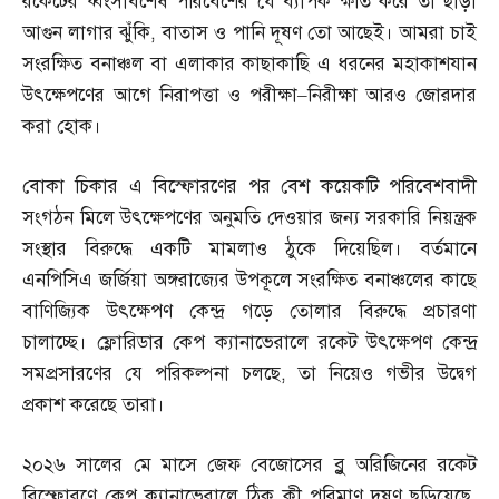
রকেটের ধ্বংসাবশেষ পরিবেশের যে ব্যাপক ক্ষতি করে তা ছাড়া
আগুন লাগার ঝুঁকি
,
বাতাস ও পানি দূষণ তো আছেই। আমরা চাই
সংরক্ষিত বনাঞ্চল বা এলাকার কাছাকাছি এ ধরনের মহাকাশযান
উৎক্ষেপণের আগে নিরাপত্তা ও পরীক্ষা
–
নিরীক্ষা আরও জোরদার
করা হোক।
বোকা চিকার এ বিস্ফোরণের পর বেশ কয়েকটি পরিবেশবাদী
সংগঠন মিলে উৎক্ষেপণের অনুমতি দেওয়ার জন্য সরকারি নিয়ন্ত্রক
সংস্থার বিরুদ্ধে একটি মামলাও ঠুকে দিয়েছিল। বর্তমানে
এনপিসিএ জর্জিয়া অঙ্গরাজ্যের উপকূলে সংরক্ষিত বনাঞ্চলের কাছে
বাণিজ্যিক উৎক্ষেপণ কেন্দ্র গড়ে তোলার বিরুদ্ধে প্রচারণা
চালাচ্ছে। ফ্লোরিডার কেপ ক্যানাভেরালে রকেট উৎক্ষেপণ কেন্দ্র
সমপ্রসারণের যে পরিকল্পনা চলছে
,
তা নিয়েও গভীর উদ্বেগ
প্রকাশ করেছে তারা।
২০২৬ সালের মে মাসে জেফ বেজোসের ব্লু অরিজিনের রকেট
বিস্ফোরণে কেপ ক্যানাভেরালে ঠিক কী পরিমাণ দূষণ ছড়িয়েছে
,