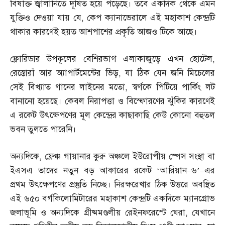
বিষাক্ত জ্বালানিতে দূষিত হয়ে পড়েছে। তবে একদিক থেকে এমন
যুক্তিও দেওয়া যায় যে
,
কেপ ক্যানাভেরালে এই মহাকাশ কেন্দ্রটি
থাকার কারণেই হয়ত আশপাশের প্রকৃতি আজও টিকে আছে।
ফ্লোরিডার উপকূলের বেশিরভাগ এলাকাজুড়ে এখন হোটেল
,
রেস্তোরাঁ আর অ্যাপার্টমেন্টের ভিড়
,
যা ঠিক যেন জনি মিচেলের
সেই বিখ্যাত গানের লাইনের মতো
,
স্বর্গকে পিটিয়ে পার্কিং লট
বানানো হয়েছে। কেবল নিরাপত্তা ও বিস্ফোরণের ঝুঁকির কারণেই
এ রকেট উৎক্ষেপণের মূল কেন্দ্রের কাছাকাছি কেউ কোনো বহুতল
ভবন তুলতে পারেনি।
অন্যদিকে
,
ফ্রেঞ্চ গায়ানার কুরু অঞ্চলে ইউরোপীয় স্পেস সংস্থা বা
ইএসএ তাদের নতুন বড় আকারের রকেট ‘আরিয়ান
–
৬’
–
এর
প্রথম উৎক্ষেপণের প্রস্তুতি নিচ্ছে। নিরক্ষরেখার ঠিক উত্তরে অবস্থিত
এই ৬৫০ বর্গকিলোমিটারের মহাকাশ কেন্দ্রটি একদিকে ম্যানগ্রোভ
জলাভূমি ও অন্যদিকে গ্রীষ্মমণ্ডলীয় রেইনফরেস্টে ঘেরা
,
যেখানে