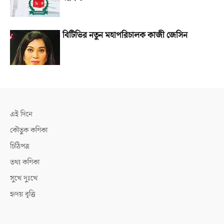
বিটিভির নতুন মহাপরিচালক কাজী জেসিন
এই দিনে
কৌতুক কণিকা
চিঠিপত্র
তথ্য কণিকা
সুখে দুঃখে
হৃদয় বৃত্তি