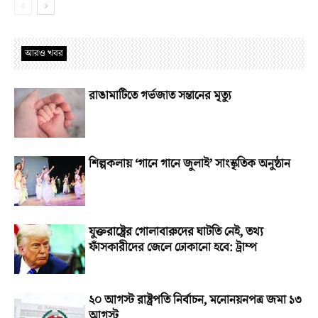
আরও খবর
রাঙামাটিতে গর্ভজাত সন্তানের মৃত্যু
শিল্পকলায় ‘গানে গানে জুলাই’ সাংস্কৃতিক অনুষ্ঠান
যুক্তরাষ্ট্রের গোলাবারুদের ঘাটতি নেই, তথ্য
ফাঁসকারীদের জেলে ঢোকানো হবে: ট্রাম্প
২০ আগস্ট রাষ্ট্রপতি নির্বাচন, মনোনয়নপত্র জমা ১৩
আগস্ট