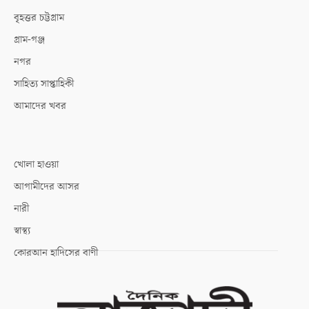
বৃহত্তর চট্টগ্রাম
গ্রাম-গঞ্জ
নগর
সাহিত্য সাপ্তাহিকী
আমাদের খবর
খোলা হাওয়া
আগামীদের আসর
নারী
স্বাস্থ্য
কোরআন হাদিসের বাণী