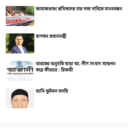
জাহাজভাঙা শ্রমিকদের চার দফা দাবিতে মানববন্ধন
স্বাগতম প্রধানমন্ত্রী
ভারতের অনুমতি ছাড়া আ. লীগ সংবাদ সম্মেলন
করে কীভাবে : রিজভী
আমি ফুটবল বলছি