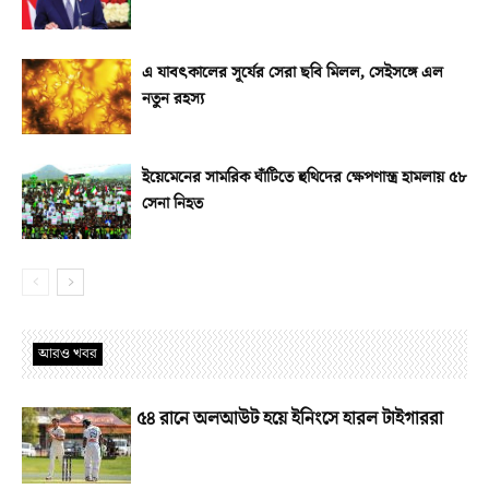
এ যাবৎকালের সূর্যের সেরা ছবি মিলল, সেইসঙ্গে এল
নতুন রহস্য
ইয়েমেনের সামরিক ঘাঁটিতে হুথিদের ক্ষেপণাস্ত্র হামলায় ৫৮
সেনা নিহত
আরও খবর
৫৪ রানে অলআউট হয়ে ইনিংসে হারল টাইগাররা