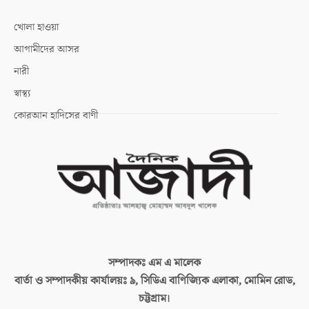
খোলা হাওয়া
আগামীদের আসর
নারী
স্বাস্থ্য
কোরআন হাদিসের বাণী
সম্পাদকঃ
এম এ মালেক
বার্তা ও সম্পাদকীয় কার্যালয়ঃ
৯, সিডিএ বাণিজ্যিক এলাকা, মোমিন রোড,
চট্টগ্রাম।