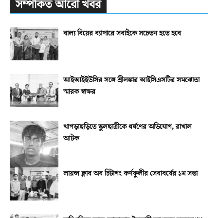
সম্পর্কিত আরো খবর
বাল্য বিয়ের ব্যাপারে সবাইকে সচেতন হতে হবে
আইআইইউসির সঙ্গে শ্রীলঙ্কার আইসিএসটির সমঝোতা
স্মারক স্বাক্ষর
খাগড়াছড়িতে স্কুলছাত্রীকে ধর্ষণের অভিযোগ, রাখাল
আটক
লায়ন্স ক্লাব অব চিটাগং কর্ণফুলীর সেবাবর্ষের ১ম সভা