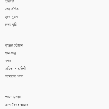
চিঠিপত্র
তথ্য কণিকা
সুখে দুঃখে
হৃদয় বৃত্তি
বৃহত্তর চট্টগ্রাম
গ্রাম-গঞ্জ
নগর
সাহিত্য সাপ্তাহিকী
আমাদের খবর
খোলা হাওয়া
আগামীদের আসর