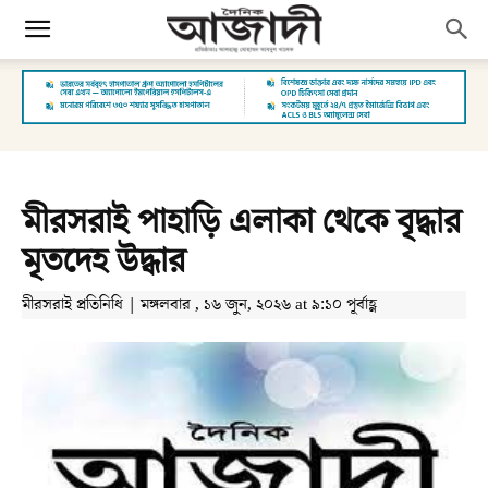
মীরসরাই পাহাড়ি এলাকা থেকে বৃদ্ধার
মৃতদেহ উদ্ধার
মীরসরাই প্রতিনিধি | মঙ্গলবার , ১৬ জুন, ২০২৬ at ৯:১০ পূর্বাহ্ণ