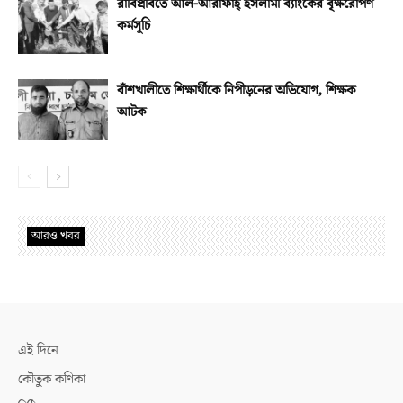
রাবিপ্রবিতে আল-আরাফাহ্‌ ইসলামী ব্যাংকের বৃক্ষরোপণ
কর্মসূচি
বাঁশখালীতে শিক্ষার্থীকে নিপীড়নের অভিযোগ, শিক্ষক
আটক
আরও খবর
এই দিনে
কৌতুক কণিকা