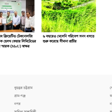
 অব ক্রিয়েটিভ টেকনোলজি
৬ বছরেও মেলেনি পরিবেশ সনদ ধসতে
িক হেলথ কেয়ার লিমিটেডের
শুরু করেছে সীমানা প্রাচীর
স্মারক (MoU) স্বাক্ষর
বৃহত্তর চট্টগ্রাম
খ
গ্রাম-গঞ্জ
আ
নগর
ন
সাহিত্য সাপ্তাহিকী
স্ব