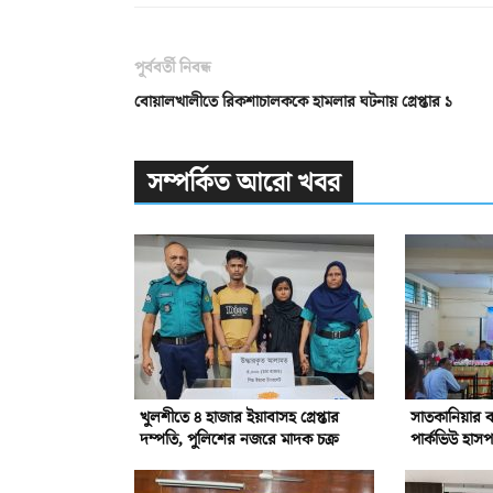
পূর্ববর্তী নিবন্ধ
বোয়ালখালীতে রিকশাচালককে হামলার ঘটনায় গ্রেপ্তার ১
সম্পর্কিত আরো খবর
খুলশীতে ৪ হাজার ইয়াবাসহ গ্রেপ্তার
সাতকানিয়ার বন
দম্পতি, পুলিশের নজরে মাদক চক্র
পার্কভিউ হাস