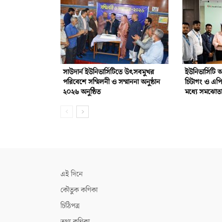
সাউদার্ন ইউনিভার্সিটিতে উৎসবমুখর
ইউনিভার্সিটি
পরিবেশে সম্মিলনী ও সম্মাননা অনুষ্ঠান
চিটাগং ও এপ
২০২৬ অনুষ্ঠিত
মধ্যে সমঝোতা 
এই দিনে
কৌতুক কণিকা
চিঠিপত্র
তথ্য কণিকা