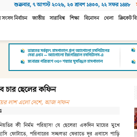
শুক্রবার
,
৭ আগস্ট ২০২৬
,
২৩ শ্রাবণ ১৪৩৩
,
২২ সফর ১৪৪৮
 সংসদ নির্বাচন
জাতীয়
সারাবিশ্ব
শিক্ষা
বিনোদন
খেলা
ক্রিকেট বি
ে চার ছেলের কফিন
াইয়ের লাশ এলো দেশে, আজ দাফন
্ণ
নিয়তির কী নির্মম পরিহাস
!
যে ছেলেরা একদিন মায়ের মুখে
হাসি ফোটাতে
,
পরিবারের সচ্ছলতা ফেরাতে দূর প্রবাসে পাড়ি