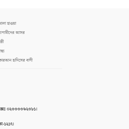
োলা হাওয়া
গামীদের আসর
ারী
াস্থ্য
োরআন হাদিসের বাণী
াক্সঃ ০২৩৩৩৩৬২৩৮১।
াকা-১২১৭।