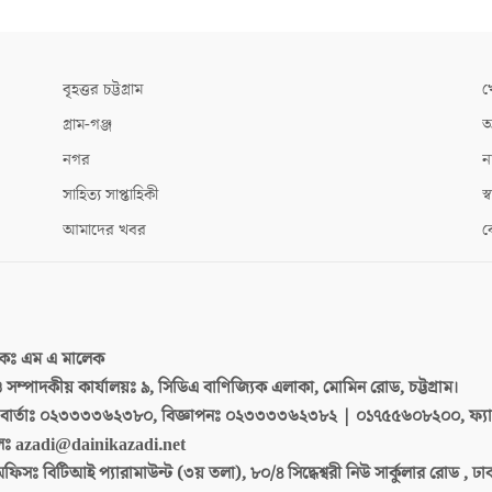
বৃহত্তর চট্টগ্রাম
খ
গ্রাম-গঞ্জ
আ
নগর
ন
সাহিত্য সাপ্তাহিকী
স্ব
আমাদের খবর
ক
দকঃ
এম এ মালেক
 ও সম্পাদকীয় কার্যালয়ঃ
৯, সিডিএ বাণিজ্যিক এলাকা, মোমিন রোড, চট্টগ্রাম।
ার্তাঃ
০২৩৩৩৩৬২৩৮০, বিজ্ঞাপনঃ ০২৩৩৩৩৬২৩৮২ | ০১৭৫৫৬০৮২০০, ফ্য
লঃ
azadi@dainikazadi.net
অফিসঃ
বিটিআই প্যারামাউন্ট (৩য় তলা), ৮০/৪ সিদ্ধেশ্বরী নিউ সার্কুলার রোড , ঢ