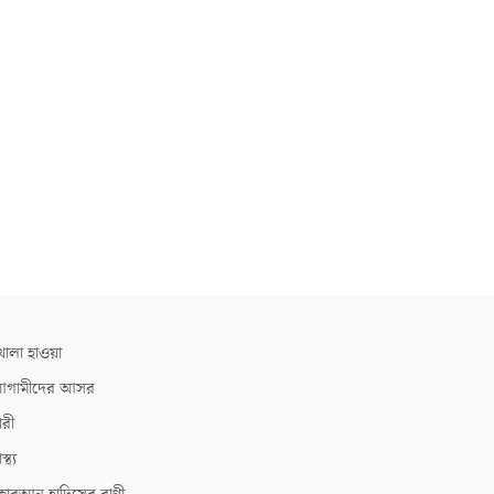
োলা হাওয়া
গামীদের আসর
ারী
াস্থ্য