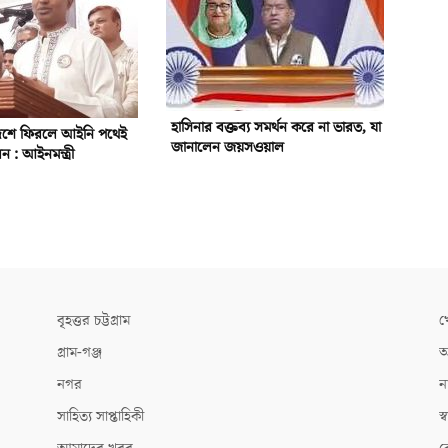
হাসিনার বক্তব্য সমর্থন করে না ভারত, যা
দেশে ফিরলে আইনি পথেই
জানালেন জয়সওয়াল
ন : আইনমন্ত্রী
বৃহত্তর চট্টগ্রাম
খ
গ্রাম-গঞ্জ
আ
নগর
ন
সাহিত্য সাপ্তাহিকী
স্ব