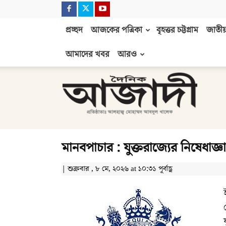
প্রচ্ছদ
আজকের পত্রিকা
বৃহত্তর চট্টগ্রাম
জাতীয়
আমাদের খবর
আরও
দৈনিক
আজাদী
মানবপাচার : যুক্তরাজ্যের নিষেধাজ্ঞ
| শুক্রবার , ৮ মে, ২০২৬ at ১০:৩১ পূর্বাহ্ণ