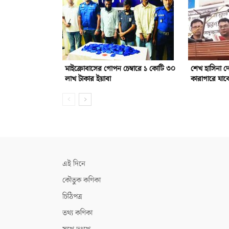
মাইক্রোবাসের গোপন চেম্বারে ১ কোটি ৩০
শেখ হাসিনা 
লাখ টাকার ইয়াবা
কারাগারে যাবে
এই দিনে
কৌতুক কণিকা
চিঠিপত্র
তথ্য কণিকা