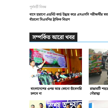
পূর্ববর্তী নিবন্ধ
বাসে হারানো এডমিট কার্ড উদ্ধার করে এসএসসি পরীক্ষার্থীর স্বপ্ন
বাঁচালো সিএমপির ট্রাফিক বিভাগ
সম্পর্কিত আরো খবর
বাংলাদেশের ওপর আর কোনো তাঁবেদারি
রাঙামাটি শহর
চলবে না
দৌরাত্ম্য