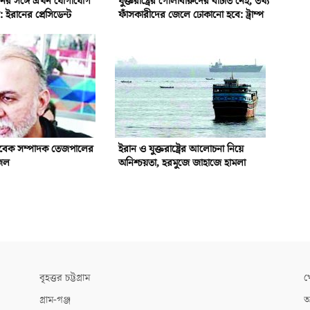
েনির সঙ্গে এখন যোগাযোগ
যুক্তরাষ্ট্রের গোলাবারুদের ঘাটতি নেই, তথ্য
 ইরানের প্রেসিডেন্ট
ফাঁসকারীদের জেলে ঢোকানো হবে: ট্রাম্প
বেক সম্পাদক তেজপালের
ইরান ও যুক্তরাষ্ট্রের আলোচনা নিয়ে
েল
অনিশ্চয়তা, হরমুজে জাহাজে হামলা
বৃহত্তর চট্টগ্রাম
খ
গ্রাম-গঞ্জ
আ