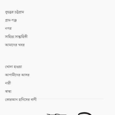
বৃহত্তর চট্টগ্রাম
গ্রাম-গঞ্জ
নগর
সাহিত্য সাপ্তাহিকী
আমাদের খবর
খোলা হাওয়া
আগামীদের আসর
নারী
স্বাস্থ্য
কোরআন হাদিসের বাণী