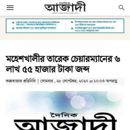
মহেশখালীর তারেক চেয়ারম্যানের ৬
লাখ ৫৫ হাজার টাকা জব্দ
কক্সবাজার প্রতিনিধি | সোমবার , ২৮ সেপ্টেম্বর, ২০২০ at ১০:০৩ অপরাহ্ণ