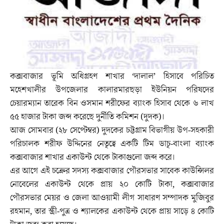
কক্সবাজার ভূমি অধিগ্রহণ শাখার ‘দালাল’ হিসাবে পরিচিত
মহেশখালীর উপজেলার কালারমারছড়া ইউনিয়ন পরিষদের
চেয়ারম্যান তারেক বিন ওসমান শরীফের ব্যাংক হিসাব থেকে ৬ লাখ
৫৫ হাজার টাকা জব্দ করেছে দুর্নীতি কমিশন (দুদক)।
আজ সোমবার (২৮ সেপ্টেম্বর) দুদকের চট্টগ্রাম বিভাগীয় উপ-সহকারী
পরিচালক শরীফ উদ্দিনের নেতৃত্বে একটি টিম ডাচৃ-বাংলা ব্যাংক
কক্সবাজার শাখার একাউন্ট থেকে টাকাগুলো জব্দ করে।
এর আগে এই চক্রের সদস্য কক্সবাজার পৌরসভার সাবেক কাউন্সিলর
নোবেলের একাউন্ট থেকে প্রায় ২০ কোটি টাকা, কক্সবাজার
পৌরসভার মেয়র ও জেলা আওয়ামী লীগ সাধারণ সম্পাদক মুজিবুর
রহমান, তার স্ত্রী-পুত্র ও শ্যালকের একাউন্ট থেকে প্রায় সাড়ে ৪ কোটি