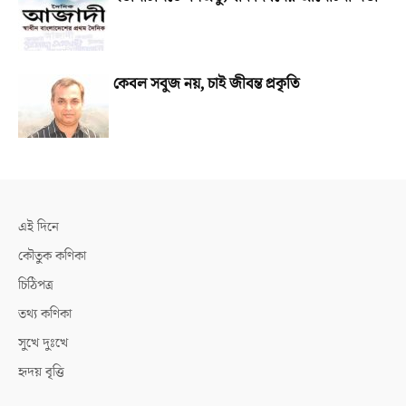
কেবল সবুজ নয়, চাই জীবন্ত প্রকৃতি
এই দিনে
কৌতুক কণিকা
চিঠিপত্র
তথ্য কণিকা
সুখে দুঃখে
হৃদয় বৃত্তি