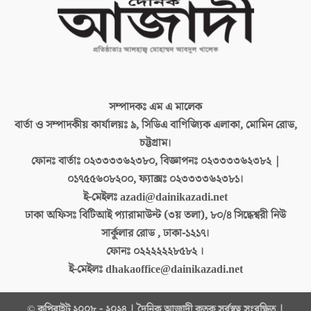
সম্পাদকঃ
এম এ মালেক
বার্তা ও সম্পাদকীয় কার্যালয়ঃ
৯, সিডিএ বাণিজ্যিক এলাকা, মোমিন রোড,
চট্টগ্রাম।
ফোনঃ বার্তাঃ
০২৩৩৩৩৬২৩৮০, বিজ্ঞাপনঃ ০২৩৩৩৩৬২৩৮২ |
০১৭৫৫৬০৮২০০, ফ্যাক্সঃ ০২৩৩৩৩৬২৩৮১।
ই-মেইলঃ
azadi@dainikazadi.net
ঢাকা অফিসঃ
বিটিআই প্যারামাউন্ট (৩য় তলা), ৮০/৪ সিদ্ধেশ্বরী নিউ
সার্কুলার রোড , ঢাকা-১২১৭।
ফোনঃ
০২২২২২২৮৫৮২ ।
ই-মেইলঃ
dhakaoffice@dainikazadi.net
© কপিরাইট ২০০৮ - ২০২৪ | দৈনিক আজাদী কতৃক সর্বস্বত্ব সংরক্ষিত |