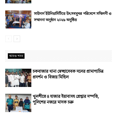
সাউদার্ন ইউনিভার্সিটিতে উৎসবমুখর পরিবেশে সম্মিলনী ও
সম্মাননা অনুষ্ঠান ২০২৬ অনুষ্ঠিত
আরও খবর
চকবাজার থানা স্বেচ্ছাসেবক দলের প্রামাণ্যচিত্র
প্রদর্শন ও বিজয় মিছিল
খুলশীতে ৪ হাজার ইয়াবাসহ গ্রেপ্তার দম্পতি,
পুলিশের নজরে মাদক চক্র