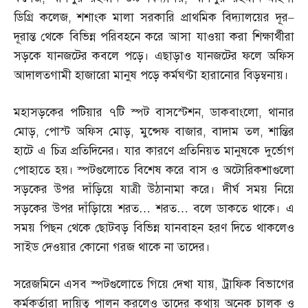
ডিগ্রি কলেজ
,
শশাংক মালা সরকারি প্রাথমিক বিদ্যালয়ের দূর
–
দূরান্ত থেকে বিভিন্ন পরিবহনে করে আসা যাওয়া করা শিক্ষার্থীরা
সড়কে যানজটের কবলে পড়ে। এছাড়াও যানজটের ফলে অফিস
আদালতগামী হাজারো মানুষ পড়ে কর্মঘণ্টা হারানোর বিড়ম্বনায়।
মহাসড়কের পটিয়ার ৭টি স্পট বাসস্টেশন
,
ডাকবাংলো
,
থানার
মোড়
,
পোস্ট অফিস মোড়
,
মুন্সেফ বাজার
,
বাদাম তল
,
শান্তির
হাটে এ চিত্র প্রতিদিনের। যার কারণে প্রতিনিয়ত মানুষকে দুর্ভোগ
পোহাতে হয়। স্পটগুলোতে বিশেষ করে বাস ও অটোরিকশাগুলো
সড়কের উপর দাঁড়িয়ে যাত্রী উঠানামা করে। দীর্ঘ সময় নিয়ে
সড়কের উপর দাঁড়িায়ে শরত
…
শরত
…
বলে ডাকতে থাকে। এ
সময় পিছন থেকে ছোটবড় বিভিন্ন যানবাহন হরণ দিতে থাকলেও
সাইড দেওয়ার কোনো গরজ থাকে না তাদের।
সরেজমিনে এসব স্পটগুলোতে গিয়ে দেখা যায়
,
ট্রাফিক বিভাগের
কর্মকর্তারা দায়িত্ব পালন করলেও তাদের কথায় অনেক চালক ও