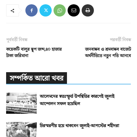
পূর্ববর্তী নিবন্ধ
পরবর্তী নিবন্ধ
কয়েকটি বালুর স্তূপ জব্দ,৪০ হাজার
জনবান্ধব ও শ্রমবান্ধব বাজেট
টাকা জরিমানা
অর্থনীতিতে নতুন গতি আনবে
সম্পর্কিত আরো খবর
আলেমদের স্বতঃস্ফূর্ত উপস্থিতির কারণেই জুলাই
আন্দোলন সফল হয়েছিল
চিরস্মরণীয় হয়ে থাকবেন জুলাই-আগস্টের শহীদরা