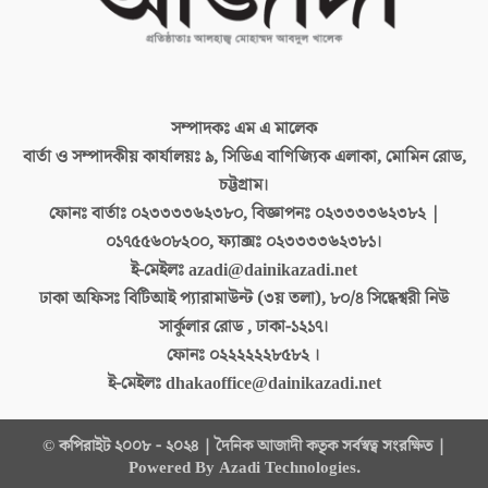
সম্পাদকঃ
এম এ মালেক
বার্তা ও সম্পাদকীয় কার্যালয়ঃ
৯, সিডিএ বাণিজ্যিক এলাকা, মোমিন রোড,
চট্টগ্রাম।
ফোনঃ বার্তাঃ
০২৩৩৩৩৬২৩৮০, বিজ্ঞাপনঃ ০২৩৩৩৩৬২৩৮২ |
০১৭৫৫৬০৮২০০, ফ্যাক্সঃ ০২৩৩৩৩৬২৩৮১।
ই-মেইলঃ
azadi@dainikazadi.net
ঢাকা অফিসঃ
বিটিআই প্যারামাউন্ট (৩য় তলা), ৮০/৪ সিদ্ধেশ্বরী নিউ
সার্কুলার রোড , ঢাকা-১২১৭।
ফোনঃ
০২২২২২২৮৫৮২ ।
ই-মেইলঃ
dhakaoffice@dainikazadi.net
© কপিরাইট ২০০৮ - ২০২৪ | দৈনিক আজাদী কতৃক সর্বস্বত্ব সংরক্ষিত |
Powered By Azadi Technologies.