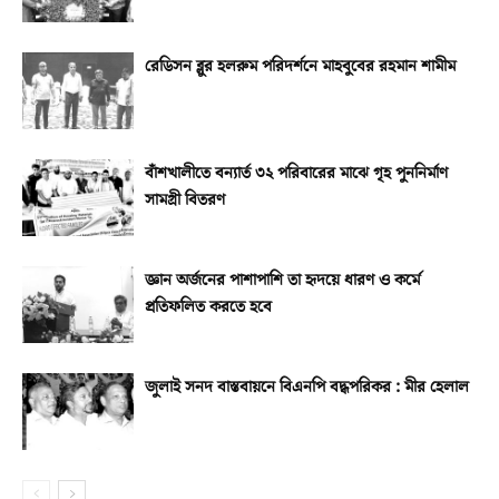
রেডিসন ব্লুর হলরুম পরিদর্শনে মাহবুবের রহমান শামীম
বাঁশখালীতে বন্যার্ত ৩২ পরিবারের মাঝে গৃহ পুননির্মাণ
সামগ্রী বিতরণ
জ্ঞান অর্জনের পাশাপাশি তা হৃদয়ে ধারণ ও কর্মে
প্রতিফলিত করতে হবে
জুলাই সনদ বাস্তবায়নে বিএনপি বদ্ধপরিকর : মীর হেলাল