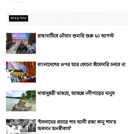
আরও খবর
রাঙামাটিতে নৌযান শুমারি শুরু ২০ আগস্ট
বাংলাদেশের ওপর আর কোনো তাঁবেদারি চলবে না
মাতামুহুরী ভাঙছে, আতঙ্কে নদীপাড়ের মানুষ
‘ইসলামের প্রচারে শাহ আলী রজা কানু শাহ’র
অবদান অনস্বীকার্য’