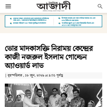
ভোর মাদকাসক্তি নিরাময় কেন্দ্রের
কাজী নজরুল ইসলাম গোল্ডেন
অ্যাওয়ার্ড লাভ
| বৃহস্পতিবার , ১৮ জুন, ২০২৬ at ৯:০১ পূর্বাহ্ণ