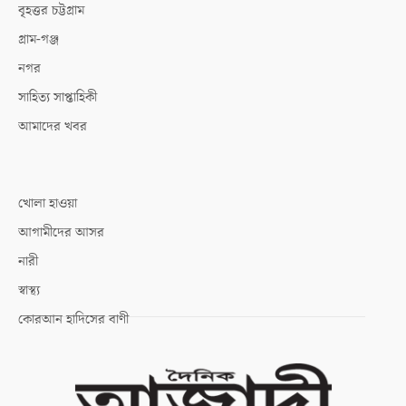
বৃহত্তর চট্টগ্রাম
গ্রাম-গঞ্জ
নগর
সাহিত্য সাপ্তাহিকী
আমাদের খবর
খোলা হাওয়া
আগামীদের আসর
নারী
স্বাস্থ্য
কোরআন হাদিসের বাণী