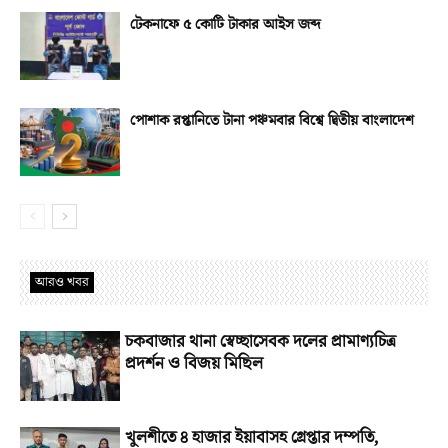
টেকনাফে ৫ কোটি টাকার আইস জব্দ
পোশাক রপ্তানিতে টানা পঞ্চমবার বিশ্বে দ্বিতীয় বাংলাদেশ
আরও খবর
চকবাজার থানা স্বেচ্ছাসেবক দলের প্রামাণ্যচিত্র
প্রদর্শন ও বিজয় মিছিল
খুলশীতে ৪ হাজার ইয়াবাসহ গ্রেপ্তার দম্পতি,