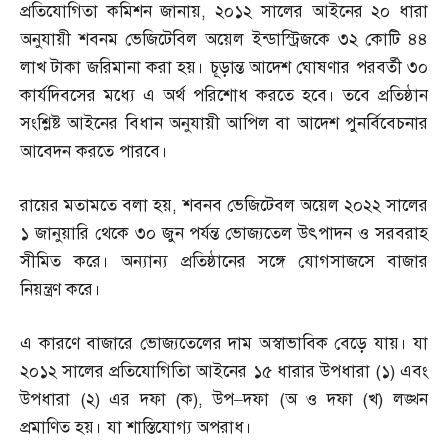
প্রতিযোগিতা কমিশন জানায়
,
২০১২ সালের আইনের ২০ ধারা
অনুযায়ী শবনম ভেজিটেবিল অয়েল ইন্ডাস্ট্রিজকে ৩২ কোটি ৪৪
লাখ টাকা জরিমানা করা হয়। চূড়ান্ত আদেশ ঘোষণার পরবর্তী ৩০
কার্যদিবসের মধ্যে এ অর্থ পরিশোধ করতে হবে। তবে প্রতিষ্ঠান
সংশ্লিষ্ট আইনের বিধান অনুযায়ী আপিল বা আদেশ পুনর্বিবেচনার
আবেদন করতে পারবে।
রায়ের মতামতে বলা হয়
,
শবনব ভেজিটেবল অয়েল ২০২২ সালের
১ জানুয়ারি থেকে ৩০ জুন পর্যন্ত ভোজ্যতেল উৎপাদন ও সরবরাহ
সীমিত করে। অন্যান্য প্রতিষ্ঠানের সঙ্গে যোগসাজসে বাজার
নিয়ন্ত্রণ করে।
এ কারণে বাজারে ভোজ্যতেলের দাম অস্বাভাবিক বেড়ে যায়। যা
২০১২ সালের প্রতিযোগিতিা আইনের ১৫ ধারার উপধারা
(
১
)
এবং
উপধারা
(
২
)
এর দফা
(
ক
),
উপ
–
দফা
(
অ ও দফা
(
খ
)
লঙ্খন
প্রমাণিত হয়। যা শাস্তিযোগ্য অপরাধ।