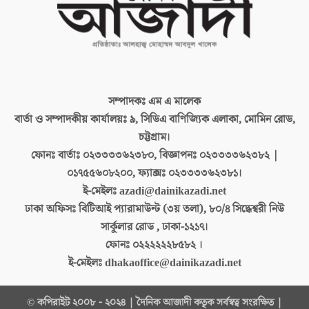
সম্পাদকঃ
এম এ মালেক
বার্তা ও সম্পাদকীয় কার্যালয়ঃ
৯, সিডিএ বাণিজ্যিক এলাকা, মোমিন রোড,
চট্টগ্রাম।
ফোনঃ বার্তাঃ
০২৩৩৩৩৬২৩৮০, বিজ্ঞাপনঃ ০২৩৩৩৩৬২৩৮২ |
০১৭৫৫৬০৮২০০, ফ্যাক্সঃ ০২৩৩৩৩৬২৩৮১।
ই-মেইলঃ
azadi@dainikazadi.net
ঢাকা অফিসঃ
বিটিআই প্যারামাউন্ট (৩য় তলা), ৮০/৪ সিদ্ধেশ্বরী নিউ
সার্কুলার রোড , ঢাকা-১২১৭।
ফোনঃ
০২২২২২২৮৫৮২ ।
ই-মেইলঃ
dhakaoffice@dainikazadi.net
© কপিরাইট ২০০৮ - ২০২৪ | দৈনিক আজাদী কতৃক সর্বস্বত্ব সংরক্ষিত |