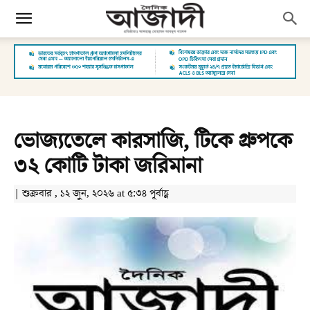
ভোজ্যতেলে কারসাজি, টিকে গ্রুপকে
৩২ কোটি টাকা জরিমানা
| শুক্রবার , ১২ জুন, ২০২৬ at ৫:৩৪ পূর্বাহ্ণ