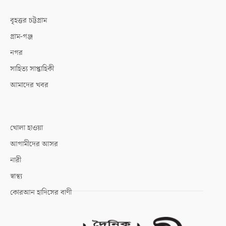
বৃহত্তর চট্টগ্রাম
গ্রাম-গঞ্জ
নগর
সাহিত্য সাপ্তাহিকী
আমাদের খবর
খোলা হাওয়া
আগামীদের আসর
নারী
স্বাস্থ্য
কোরআন হাদিসের বাণী