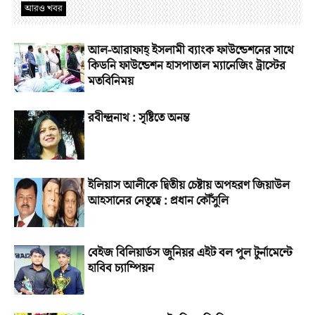
আরও খবর
আল-আরাফাহ্‌ ইসলামী ব্যাংক ফাউন্ডেশনের সাথে
কিডনি ফাউন্ডেশন হাসপাতাল ম্যানেজিং ট্রাস্টের
মতবিনিময়
রবীন্দ্রনাথ : সৃষ্টিতে অনন্ত
ইলিয়াস আলীকে দ্বিতীয় চেষ্টায় অপহরণ জিয়াউল
আহসানের নেতৃত্বে : প্রধান কৌঁসুলি
বেইজ বিলিয়ার্ডস জুনিয়র এইট বল পুল টুর্নামেন্টে
হাবিব চ্যাম্পিয়ন