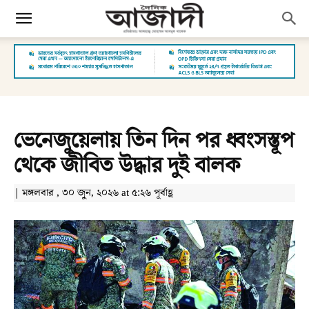
ভেনেজুয়েলায় তিন দিন পর ধ্বংসস্তূপ
থেকে জীবিত উদ্ধার দুই বালক
| মঙ্গলবার , ৩০ জুন, ২০২৬ at ৫:২৬ পূর্বাহ্ণ