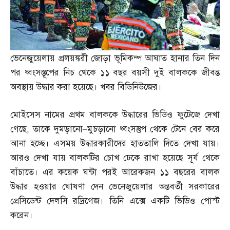
ভেনেজুয়েলায় প্রলয়ঙ্করী জোড়া ভূমিকম্প আঘাত হানার তিন দিন
পর ধ্বংসস্তূপের নিচ থেকে ১১ বছর বয়সী দুই বালককে জীবন্ত
অবস্থায় উদ্ধার করা হয়েছে। খবর বিডিনিউজের।
মোইসেস নামের প্রথম বালককে উদ্ধারের ভিডিও ফুটেজে দেখা
গেছে
,
তাকে দুমড়ানো
–
মুচড়ানো ধ্বংসস্তুপ থেকে টেনে বের করে
আনা হচ্ছে। এসময় উদ্ধারকারীদের হাততালি দিতে দেখা যায়।
আরও দেখা যায় বালকটির চোখ ঢেকে রাখা হয়েছে সূর্য থেকে
বাঁচাতে। এর কয়েক ঘন্টা পরই আরেকজন ১১ বছরের বালক
উদ্ধার হওয়ার ঘোষণা দেন ভেনেজুয়েলার অন্তবর্তী সরকারের
প্রেসিডেন্ট দেলসি রদ্রিগেজ। তিনি এক্সে একটি ভিডিও পোস্ট
করেন।