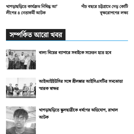
খাগড়াছড়িতে কার্যক্রম নিষিদ্ধ আ’
পাঁচ বছরে চট্টগ্রামে দেড় কোটি
লীগের ৪ নেতাকর্মী আটক
বৃক্ষরোপণের লক্ষ্য
সম্পর্কিত আরো খবর
বাল্য বিয়ের ব্যাপারে সবাইকে সচেতন হতে হবে
আইআইইউসির সঙ্গে শ্রীলঙ্কার আইসিএসটির সমঝোতা
স্মারক স্বাক্ষর
খাগড়াছড়িতে স্কুলছাত্রীকে ধর্ষণের অভিযোগ, রাখাল
আটক