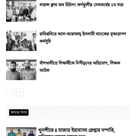
লায়ন্স ক্লাব অব চিটাগং কর্ণফুলীর সেবাবর্ষের ১ম সভা
রাবিপ্রবিতে আল-আরাফাহ্‌ ইসলামী ব্যাংকের বৃক্ষরোপণ
কর্মসূচি
বাঁশখালীতে শিক্ষার্থীকে নিপীড়নের অভিযোগ, শিক্ষক
আটক
আরও খবর
খুলশীতে ৪ হাজার ইয়াবাসহ গ্রেপ্তার দম্পতি,