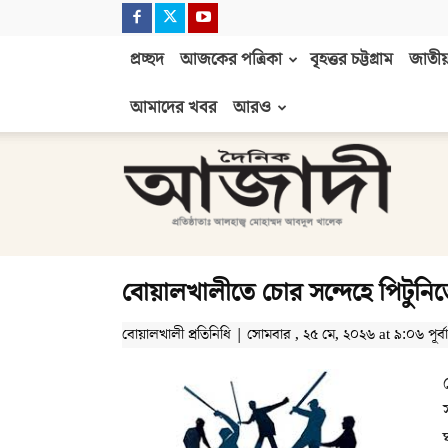
প্রচ্ছদ
আজকের পত্রিকা
বৃহত্তর চট্টগ্রাম
জাতীয়
আমাদের খবর
আরও
দৈনিক
আজাদী
বোয়ালখালীতে চোর সন্দেহে পিটুনিত
বোয়ালখালী প্রতিনিধি | সোমবার , ২৫ মে, ২০২৬ at ৯:০৬ পূর্বাহ