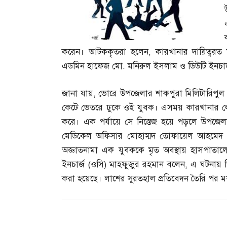
করেন। আটককৃতরা হলেন
,
কারখানার দায়িত্বরত
এডমিন হাফেজ মো
.
মনিরুল ইসলাম ও ডিউটি ইনচা
জানা যায়
,
ভোরে উপজেলার শাকপুরা মিলিটারিপুল এ
কেটে ভেতরে ঢুকে ওই যুবক। এসময় কারখানার ল
করে। এক পর্যায়ে সে নিস্তেজ হয়ে পড়লে উপজেলা স্বা
মেডিকেল অফিসার মোহাম্মদ তোফায়েল আহমেদ
অজ্ঞাতনামা এক যুবককে মৃত অবস্থায় হাসপাতা
ইনচার্জ
(
ওসি
)
মাহফুজুর রহমান বলেন
,
এ ঘটনায় ত
করা হয়েছে। লাশের সুরতহাল প্রতিবেদন তৈরি পর ময়