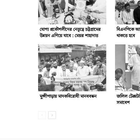
যোগ্য প্রকৌশলীদের নেতৃত্বে চট্টগ্রামের
বিএনপিকে আরো 
উন্নয়ন এগিয়ে যাবে : মেয়র শাহাদাত
থাকতে হবে
মুন্সীপাড়ায় মাদকবিরোধী মানববন্ধন
জলিল টেক্সটা
সমাবেশ