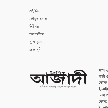
এই দিনে
কৌতুক কণিকা
চিঠিপত্র
তথ্য কণিকা
সুখে দুঃখে
হৃদয় বৃত্তি
সম্পা
বার্তা
ফোনঃ ব
ই-মেই
ঢাকা 
ফোনঃ