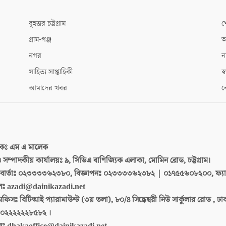
বৃহত্তর চট্টগ্রাম
খ
গ্রাম-গঞ্জ
আ
নগর
ন
সাহিত্য সাপ্তাহিকী
স্ব
আমাদের খবর
ক
দকঃ
এম এ মালেক
 ও সম্পাদকীয় কার্যালয়ঃ
৯, সিডিএ বাণিজ্যিক এলাকা, মোমিন রোড, চট্টগ্রাম।
ার্তাঃ
০২৩৩৩৩৬২৩৮০, বিজ্ঞাপনঃ ০২৩৩৩৩৬২৩৮২ | ০১৭৫৫৬০৮২০০, ফ্য
লঃ
azadi@dainikazadi.net
অফিসঃ
বিটিআই প্যারামাউন্ট (৩য় তলা), ৮০/৪ সিদ্ধেশ্বরী নিউ সার্কুলার রোড , ঢ
০২২২২২২৮৫৮২ ।