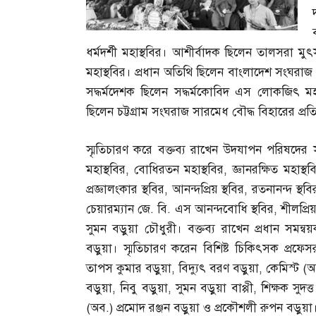
ধর্মদর্শী মহাস্থবির। আশীর্বাদক ছিলেন তালসরা মুৎ
মহাস্থবির। প্রধান অতিথি ছিলেন বাংলাদেশ সংঘরাজ ভ
সদ্ধর্মদেশক ছিলেন সদ্ধর্মকোবিদ এস লোকজিৎ মহাস
ছিলেন চট্টগ্রাম সংঘরাজ সারমেধ বৌদ্ধ বিহারের প্রতি
স্মৃতিচারণ করে বক্তব্য রাখেন উদযাপন পরিষদের 
মহাস্থবির
,
বোধিরতন মহাস্থবির
,
জ্ঞানরক্ষিত মহাস্থব
প্রজ্ঞালংকার স্থবির
,
আনন্দপ্রিয় স্থবির
,
রতনানন্দ স্থবি
চেয়ারম্যান জে
.
বি
.
এস আনন্দবোধি স্থবির
,
শীলপ্রি
সুমন বড়ুয়া চৌধুরী। বক্তব্য রাখেন প্রধান সমন্বয়
বড়ুয়া। স্মৃতিচারণ করেন বিশিষ্ট চিকিৎসক প্রফে
তাপস কুমার বড়ুয়া
,
বিদ্যুৎ বরণ বড়ুয়া
,
কেমিস্ট
(
অ
বড়ুয়া
,
নিবু বড়ুয়া
,
সুমন বড়ুয়া বাপ্পী
,
শিক্ষক সুদত
(
অব
.)
প্রমোদ রঞ্জন বড়ুয়া ও প্রকৌশলী রুপন বড়ুয়া। প