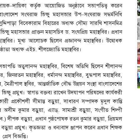
দায়ক
–
দায়িকা কর্তৃক আয়োজিত অনুষ্ঠানে সভাপতিত্ব করেন
বাংলাদেশ সংঘরাজ ভিক্ষু মহাসভার উপ
–
সংঘরাজ সদ্ধর্মনিধি
সুদ্দিপাড়া বিবেকারাম বিহারের অধ্যক্ষ সৌম্য সারথি শাসনমিত্র
িক্ষু মহাসভার প্রাক্তন মহাসচিব ড
.
সংঘপ্রিয় মহাস্থবির। প্রধান
্থবির। মূখ্য আলোচক ছিলেন প্রজ্ঞানন্দ মহাস্থবির। উদ্বোধক
ষ্ঠাতা অধ্যক্ষ এইচ
.
শীলজ্যোতি মহাস্থবির।
সভাপতি অতুলানন্দ মহাস্থবির
,
বিশেষ অতিথি ছিলেন শীলানন্দ
ির
,
জিনরতন মহাস্থবির
,
ধর্মানন্দ মহাস্থবির
,
বুদ্ধপাল মহাস্থবির
,
র
,
মৈত্রীপাল স্থবির
,
আন্তর্জাতিক বৌদ্ধ উন্নয়ন সংস্থা বাংলাদেশের
য় ভিক্ষু প্রমুখ। স্বাগত বক্তব্য রাখেন উদযাপন পরিষদের কার্যকরী
কারী প্রকৌশলী সীমান্ত বড়ুয়া
,
সাধারণ সম্পাদক মৃদুল কান্তি
সর অসীম কুমার বড়ুয়া
,
এ্যাড্‌
.
সাম্যশ্রী বড়ুয়া
,
সংগীত শিল্পী
ব
.)
দীপক বড়ুয়া
,
প্রধান পৃষ্ঠপোষক রতন কুমার বড়ুয়া
,
প্রিয়মল
্ত বড়ুয়া প্রমুখ। কৃতজ্ঞতা ও ধন্যবাদ ঞ্জাপন করেন প্রধান শিক্ষক
্রেস বিজ্ঞপ্তি।