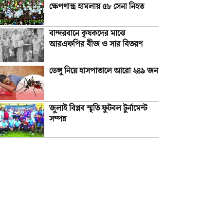
ক্ষেপণাস্ত্র হামলায় ৫৮ সেনা নিহত
বান্দরবানে কৃষকদের মাঝে
আরএফপির বীজ ও সার বিতরণ
ডেঙ্গু নিয়ে হাসপাতালে আরো ২৪৯ জন
জুলাই বিপ্লব স্মৃতি ফুটবল টুর্নামেন্ট
সম্পন্ন