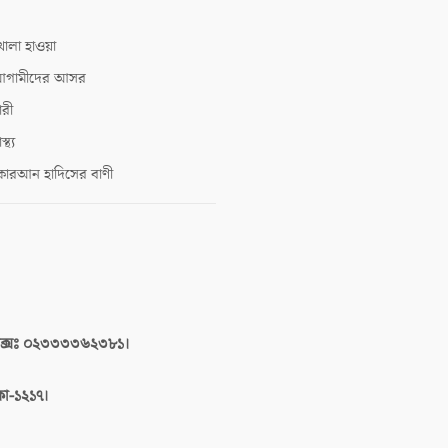
োলা হাওয়া
গামীদের আসর
ারী
াস্থ্য
োরআন হাদিসের বাণী
াক্সঃ ০২৩৩৩৩৬২৩৮১।
াকা-১২১৭।