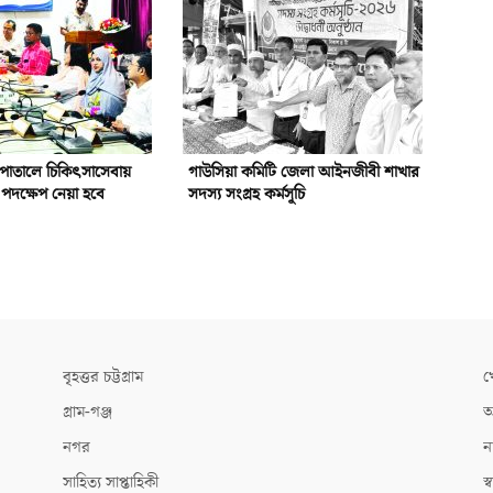
পাতালে চিকিৎসাসেবায়
গাউসিয়া কমিটি জেলা আইনজীবী শাখার
পদক্ষেপ নেয়া হবে
সদস্য সংগ্রহ কর্মসূচি
বৃহত্তর চট্টগ্রাম
খ
গ্রাম-গঞ্জ
আ
নগর
ন
সাহিত্য সাপ্তাহিকী
স্ব