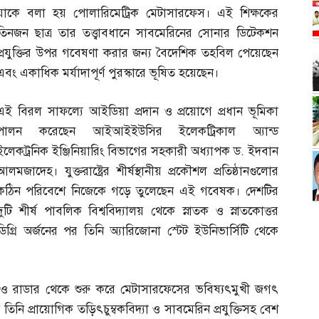
যাকে বলা হয় পোলারিমেট্রিক মেটাসারফেস। এই শিক্ষকের
তিনজন ছাত্র তার তত্ত্বাবধানে সাবমেরিনের সোনার ডিটেকশন
প্রযুক্তির উপর গবেষণা করার জন্য বৈদেশিক তহবিল পেয়েছেন
এবং একাধিক মর্যাদাপূর্ণ পুরস্কারে ভূষিত হয়েছেন।
এই বিরল সাফল্যে আইডিয়া প্রদান ও প্রয়োগে প্রধান ভূমিকা
পালন করেছেন আইআইইউসির ইলেকট্রিকাল অ্যান্ড
ইলেকট্রনিক ইঞ্জিনিয়ারিং বিভাগের সহকারী অধ্যাপক ড
.
ইদবান
আলমজাদেহ। যুক্তরাষ্ট্রের শীর্ষস্থানীয় প্রকৌশল প্রতিষ্ঠানগুলোর
কঠিন পরিবেশে নিজেকে গড়ে তুলেছেন এই গবেষক। দেশটির
দুটি শীর্ষ পাবলিক বিশ্ববিদ্যালয় থেকে স্নাতক ও স্নাতকোত্তর
ডিগ্রি অর্জনের পর তিনি অ্যারিজোনা স্টেট ইউনিভার্সিটি থেকে
টেনা ও রাডার থেকে শুরু করে মেটাসারফেসের ভবিষ্যৎমুখী জগৎ
িনি প্রায়োগিক তড়িৎচুম্বকবিদ্যা ও সাবমেরিন প্রযুক্তিসহ বেশ