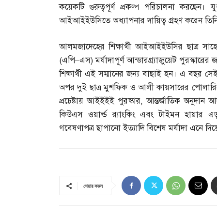
কয়েকটি গুরুত্বপূর্ণ প্রকল্প পরিচালনা করছেন। য
আইআইইউসিতে অধ্যাপনার দায়িত্ব গ্রহণ করেন তিন
আলমজাদেহের শিক্ষার্থী আইআইইউসির ছাত্র সাহেদ 
(
এপি
–
এস
)
মর্যাদাপূর্ণ আন্ডারগ্র্যাজুয়েট পুরস্কার
শিক্ষার্থী এই সম্মানের জন্য বাছাই হন। এ বছর 
অপর দুই ছাত্র মুশফিক ও আলী কায়সারের পোলারিমে
প্রচেষ্টায় আইইইই পুরস্কার
,
আন্তর্জাতিক অনুদান 
কিউএস ওয়ার্ল্ড র‌্যাংকিং এবং টাইমন হায়ার এডুক
গবেষণাপত্র ছাপানো ইত্যাদি বিশেষ মর্যাদা এনে দিয়েছে
শেয়ার করুন