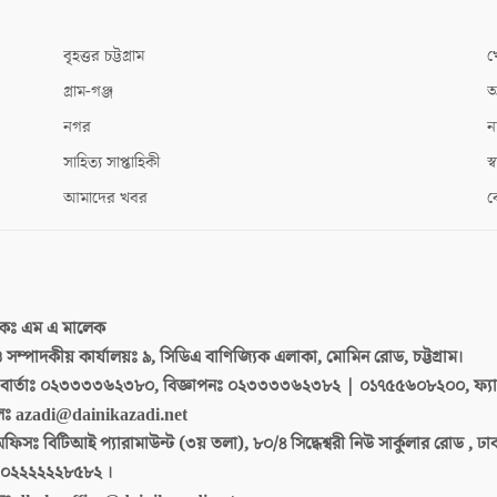
বৃহত্তর চট্টগ্রাম
খ
গ্রাম-গঞ্জ
আ
নগর
ন
সাহিত্য সাপ্তাহিকী
স্ব
আমাদের খবর
ক
দকঃ
এম এ মালেক
 ও সম্পাদকীয় কার্যালয়ঃ
৯, সিডিএ বাণিজ্যিক এলাকা, মোমিন রোড, চট্টগ্রাম।
ার্তাঃ
০২৩৩৩৩৬২৩৮০, বিজ্ঞাপনঃ ০২৩৩৩৩৬২৩৮২ | ০১৭৫৫৬০৮২০০, ফ্য
লঃ
azadi@dainikazadi.net
অফিসঃ
বিটিআই প্যারামাউন্ট (৩য় তলা), ৮০/৪ সিদ্ধেশ্বরী নিউ সার্কুলার রোড , ঢ
০২২২২২২৮৫৮২ ।