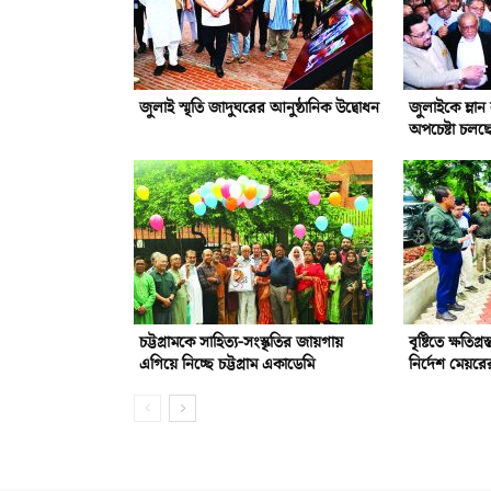
জুলাই স্মৃতি জাদুঘরের আনুষ্ঠানিক উদ্বোধন
জুলাইকে ম্লা
অপচেষ্টা চলছ
চট্টগ্রামকে সাহিত্য-সংস্কৃতির জায়গায়
বৃষ্টিতে ক্ষতিগ্
এগিয়ে নিচ্ছে চট্টগ্রাম একাডেমি
নির্দেশ মেয়রে