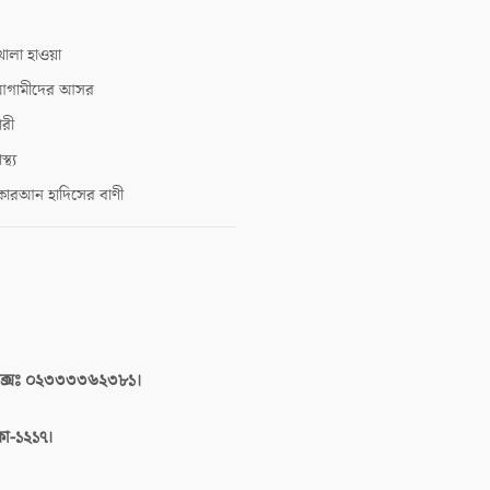
োলা হাওয়া
গামীদের আসর
ারী
াস্থ্য
োরআন হাদিসের বাণী
াক্সঃ ০২৩৩৩৩৬২৩৮১।
াকা-১২১৭।