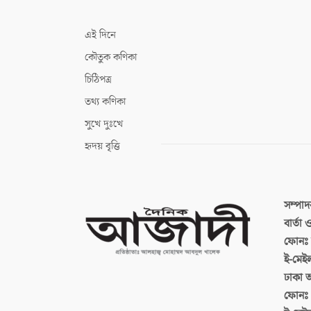
এই দিনে
কৌতুক কণিকা
চিঠিপত্র
তথ্য কণিকা
সুখে দুঃখে
হৃদয় বৃত্তি
সম্পা
বার্তা
ফোনঃ ব
ই-মেই
ঢাকা 
ফোনঃ