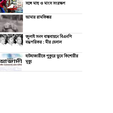
সঙ্গে মাছ ও মাংস সংরক্ষণ
আমার রামকিঙ্কর
জুলাই সনদ বাস্তবায়নে বিএনপি
বদ্ধপরিকর : মীর হেলাল
হাটহাজারীতে পুকুরে ডুবে কিশোরীর
মৃত্যু