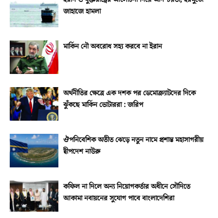
জাহাজে হামলা
মার্কিন নৌ অবরোধ সহ্য করবে না ইরান
অর্থনীতির ক্ষেত্রে এক দশক পর ডেমোক্র্যাটদের দিকে
ঝুঁকছে মার্কিন ভোটাররা : জরিপ
ঔপনিবেশিক অতীত ঝেড়ে নতুন নামে প্রশান্ত মহাসাগরীয়
দ্বীপদেশ নাউরু
কফিল না দিলে অন্য নিয়োগকর্তার অধীনে সৌদিতে
আকামা নবায়নের সুযোগ পাবে বাংলাদেশিরা