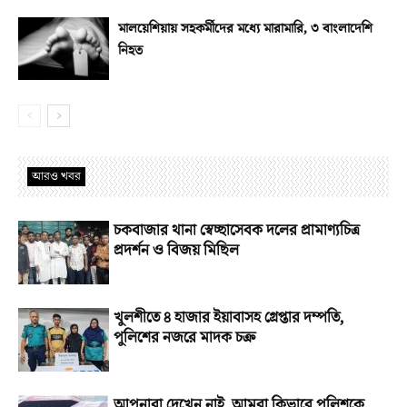
মালয়েশিয়ায় সহকর্মীদের মধ্যে মারামারি, ৩ বাংলাদেশি
নিহত
আরও খবর
চকবাজার থানা স্বেচ্ছাসেবক দলের প্রামাণ্যচিত্র
প্রদর্শন ও বিজয় মিছিল
খুলশীতে ৪ হাজার ইয়াবাসহ গ্রেপ্তার দম্পতি,
পুলিশের নজরে মাদক চক্র
আপনারা দেখেন নাই, আমরা কিভাবে পুলিশকে