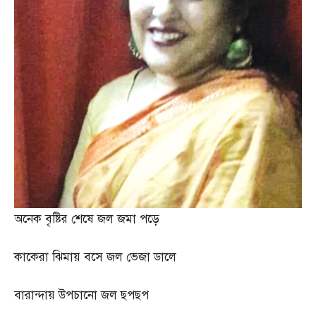
অনেক বৃষ্টির শেষে জল জমা পড়ে
কাকেরা ঝিমায় বসে জল ভেজা ডালে
বারান্দায় উপচানো জল ছপছপ