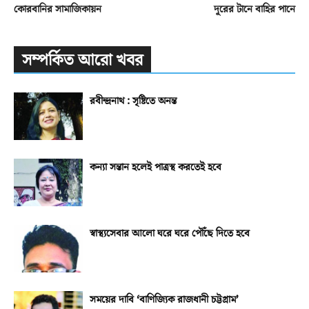
কোরবানির সামাজিকায়ন
দূরের টানে বাহির পানে
সম্পর্কিত আরো খবর
রবীন্দ্রনাথ : সৃষ্টিতে অনন্ত
কন্যা সন্তান হলেই পাত্রস্থ করতেই হবে
স্বাস্থ্যসেবার আলো ঘরে ঘরে পৌঁছে দিতে হবে
সময়ের দাবি ‘বাণিজ্যিক রাজধানী চট্টগ্রাম’