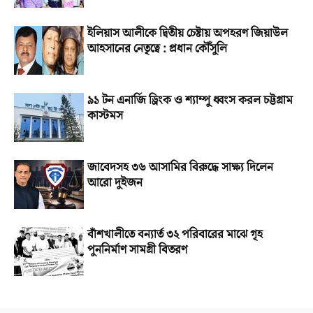
ইলিয়াস আলীকে দ্বিতীয় চেষ্টায় অপহরণ জিয়াউল
আহসানের নেতৃত্বে : প্রধান কৌঁসুলি
৯১ টন এনার্জি ড্রিংক ও শ্যাম্পু ধ্বংস করল চট্টগ্রাম
কাস্টমস
জাবেদসহ ৩৬ আসামির বিরুদ্ধে সাক্ষ্য দিলেন
আরো দুইজন
বাঁশখালীতে বন্যার্ত ৩২ পরিবারের মাঝে গৃহ
পুননির্মাণ সামগ্রী বিতরণ