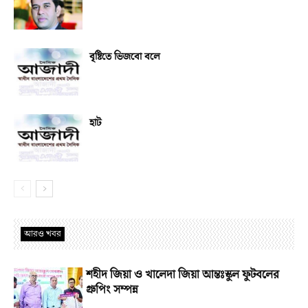
বৃষ্টিতে ভিজবো বলে
হাট
আরও খবর
শহীদ জিয়া ও খালেদা জিয়া আন্তঃস্কুল ফুটবলের
গ্রুপিং সম্পন্ন